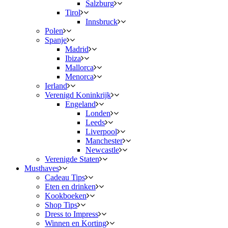
Salzburg
Tirol
Innsbruck
Polen
Spanje
Madrid
Ibiza
Mallorca
Menorca
Ierland
Verenigd Koninkrijk
Engeland
Londen
Leeds
Liverpool
Manchester
Newcastle
Verenigde Staten
Musthaves
Cadeau Tips
Eten en drinken
Kookboeken
Shop Tips
Dress to Impress
Winnen en Korting