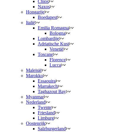
Chios
Naxos
Hongarije
Boedapest
Italië
Emilia Romagna
Bologna
Lombardije
Adriatische Kust
Venetië
Toscane
Florence
Lucca
Maleisië
Marokko
Essaouira
Marrakech
Taghazout Bay
Myanmar
Nederland
Twente
Friesland
Limburg
Oostenrijk
Salzburgerland