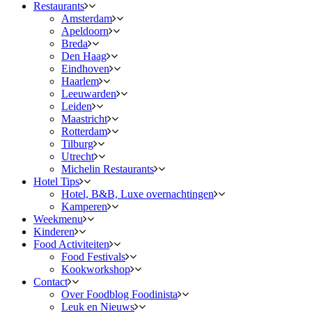
Restaurants
Amsterdam
Apeldoorn
Breda
Den Haag
Eindhoven
Haarlem
Leeuwarden
Leiden
Maastricht
Rotterdam
Tilburg
Utrecht
Michelin Restaurants
Hotel Tips
Hotel, B&B, Luxe overnachtingen
Kamperen
Weekmenu
Kinderen
Food Activiteiten
Food Festivals
Kookworkshop
Contact
Over Foodblog Foodinista
Leuk en Nieuws