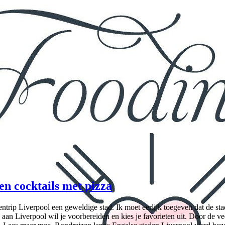
en cocktails met pizza
dentrip Liverpool een geweldige stad. Ik moet eerlijk toegeven dat de st
aan Liverpool wil je voorbereiden en kies je favorieten uit. Door de ve