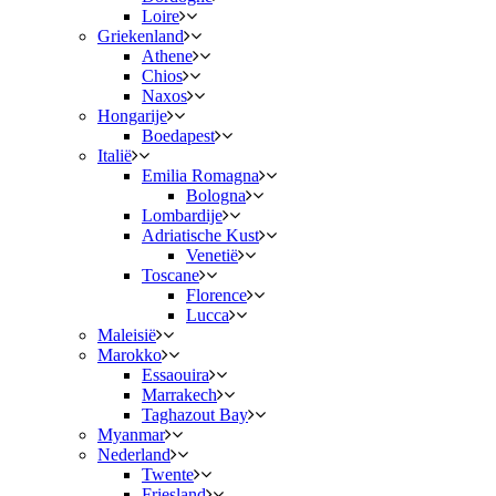
Loire
Griekenland
Athene
Chios
Naxos
Hongarije
Boedapest
Italië
Emilia Romagna
Bologna
Lombardije
Adriatische Kust
Venetië
Toscane
Florence
Lucca
Maleisië
Marokko
Essaouira
Marrakech
Taghazout Bay
Myanmar
Nederland
Twente
Friesland