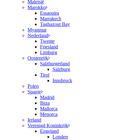
Maleisië
Marokko
Essaouira
Marrakech
Taghazout Bay
Myanmar
Nederland
Twente
Friesland
Limburg
Oostenrijk
Salzburgerland
Salzburg
Tirol
Innsbruck
Polen
Spanje
Madrid
Ibiza
Mallorca
Menorca
Ierland
Verenigd Koninkrijk
Engeland
Londen