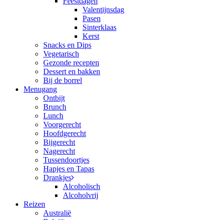
Feestdagen
Valentijnsdag
Pasen
Sinterklaas
Kerst
Snacks en Dips
Vegetarisch
Gezonde recepten
Dessert en bakken
Bij de borrel
Menugang
Ontbijt
Brunch
Lunch
Voorgerecht
Hoofdgerecht
Bijgerecht
Nagerecht
Tussendoortjes
Hapjes en Tapas
Drankjes
Alcoholisch
Alcoholvrij
Reizen
Australië