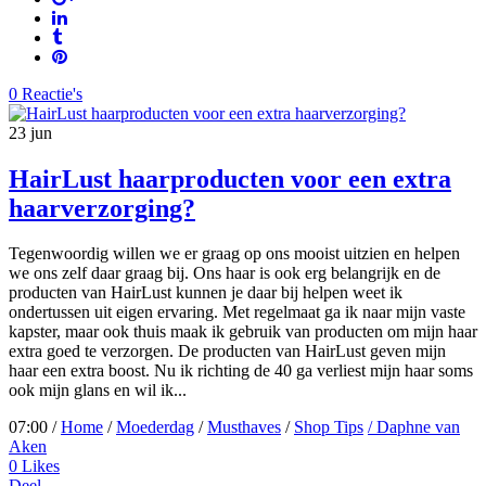
0 Reactie's
23
jun
HairLust haarproducten voor een extra
haarverzorging?
Tegenwoordig willen we er graag op ons mooist uitzien en helpen
we ons zelf daar graag bij. Ons haar is ook erg belangrijk en de
producten van HairLust kunnen je daar bij helpen weet ik
ondertussen uit eigen ervaring. Met regelmaat ga ik naar mijn vaste
kapster, maar ook thuis maak ik gebruik van producten om mijn haar
extra goed te verzorgen. De producten van HairLust geven mijn
haar een extra boost. Nu ik richting de 40 ga verliest mijn haar soms
ook mijn glans en wil ik...
07:00 /
Home
/
Moederdag
/
Musthaves
/
Shop Tips
/ Daphne van
Aken
0
Likes
Deel