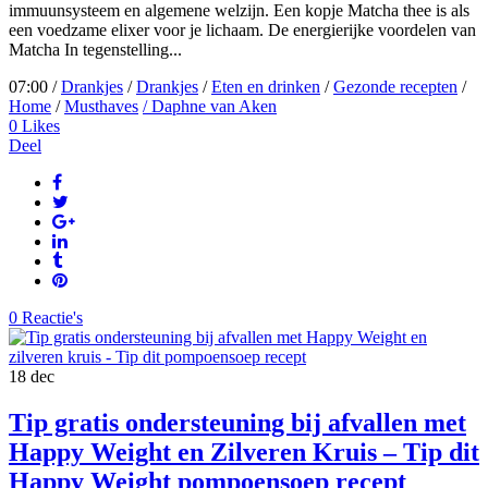
immuunsysteem en algemene welzijn. Een kopje Matcha thee is als
een voedzame elixer voor je lichaam. De energierijke voordelen van
Matcha In tegenstelling...
07:00 /
Drankjes
/
Drankjes
/
Eten en drinken
/
Gezonde recepten
/
Home
/
Musthaves
/ Daphne van Aken
0
Likes
Deel
0 Reactie's
18
dec
Tip gratis ondersteuning bij afvallen met
Happy Weight en Zilveren Kruis – Tip dit
Happy Weight pompoensoep recept