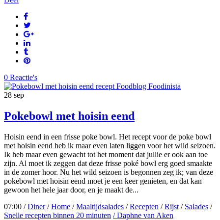
0 Reactie's
28
sep
Pokebowl met hoisin eend
Hoisin eend in een frisse poke bowl. Het recept voor de poke bowl
met hoisin eend heb ik maar even laten liggen voor het wild seizoen.
Ik heb maar even gewacht tot het moment dat jullie er ook aan toe
zijn. Al moet ik zeggen dat deze frisse poké bowl erg goed smaakte
in de zomer hoor. Nu het wild seizoen is begonnen zeg ik; van deze
pokebowl met hoisin eend moet je een keer genieten, en dat kan
gewoon het hele jaar door, en je maakt de...
07:00 /
Diner
/
Home
/
Maaltijdsalades
/
Recepten
/
Rijst
/
Salades
/
Snelle recepten binnen 20 minuten
/ Daphne van Aken