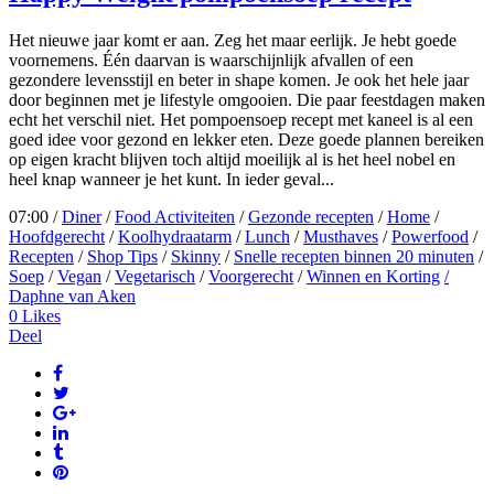
Het nieuwe jaar komt er aan. Zeg het maar eerlijk. Je hebt goede
voornemens. Één daarvan is waarschijnlijk afvallen of een
gezondere levensstijl en beter in shape komen. Je ook het hele jaar
door beginnen met je lifestyle omgooien. Die paar feestdagen maken
echt het verschil niet. Het pompoensoep recept met kaneel is al een
goed idee voor gezond en lekker eten. Deze goede plannen bereiken
op eigen kracht blijven toch altijd moeilijk al is het heel nobel en
heel knap wanneer je het kunt. In ieder geval...
07:00 /
Diner
/
Food Activiteiten
/
Gezonde recepten
/
Home
/
Hoofdgerecht
/
Koolhydraatarm
/
Lunch
/
Musthaves
/
Powerfood
/
Recepten
/
Shop Tips
/
Skinny
/
Snelle recepten binnen 20 minuten
/
Soep
/
Vegan
/
Vegetarisch
/
Voorgerecht
/
Winnen en Korting
/
Daphne van Aken
0
Likes
Deel