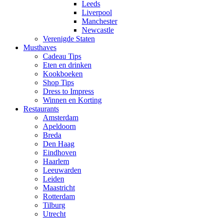
Leeds
Liverpool
Manchester
Newcastle
Verenigde Staten
Musthaves
Cadeau Tips
Eten en drinken
Kookboeken
Shop Tips
Dress to Impress
Winnen en Korting
Restaurants
Amsterdam
Apeldoorn
Breda
Den Haag
Eindhoven
Haarlem
Leeuwarden
Leiden
Maastricht
Rotterdam
Tilburg
Utrecht