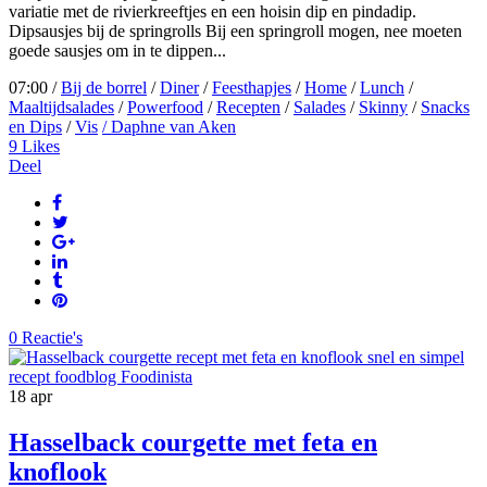
variatie met de rivierkreeftjes en een hoisin dip en pindadip.
Dipsausjes bij de springrolls Bij een springroll mogen, nee moeten
goede sausjes om in te dippen...
07:00 /
Bij de borrel
/
Diner
/
Feesthapjes
/
Home
/
Lunch
/
Maaltijdsalades
/
Powerfood
/
Recepten
/
Salades
/
Skinny
/
Snacks
en Dips
/
Vis
/ Daphne van Aken
9
Likes
Deel
0 Reactie's
18
apr
Hasselback courgette met feta en
knoflook