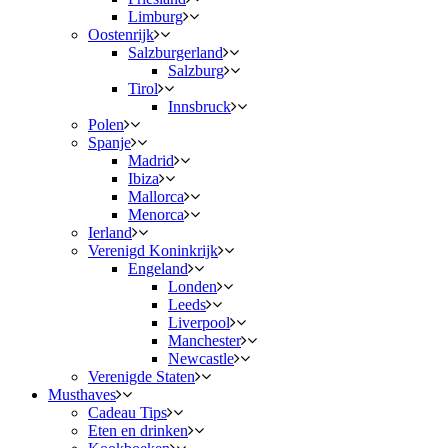
Limburg
Oostenrijk
Salzburgerland
Salzburg
Tirol
Innsbruck
Polen
Spanje
Madrid
Ibiza
Mallorca
Menorca
Ierland
Verenigd Koninkrijk
Engeland
Londen
Leeds
Liverpool
Manchester
Newcastle
Verenigde Staten
Musthaves
Cadeau Tips
Eten en drinken