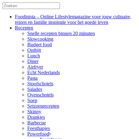
Foodinista – Online Lifestylemagazine voor jouw culinaire,
reizen en familie inspiratie voor het goede leven
Recepten
Snelle recepten binnen 20 minuten
Slowcooking
Budget food
Ontbijt
Lunch
Diner
Airfryer
Echt Nederlands
Pasta
Stoofschotels
Salades
Ovenschotels
Soep
Seizoenrecepten
Skinny
Drankjes
Barbecue
Feesthapjes
Powerfood