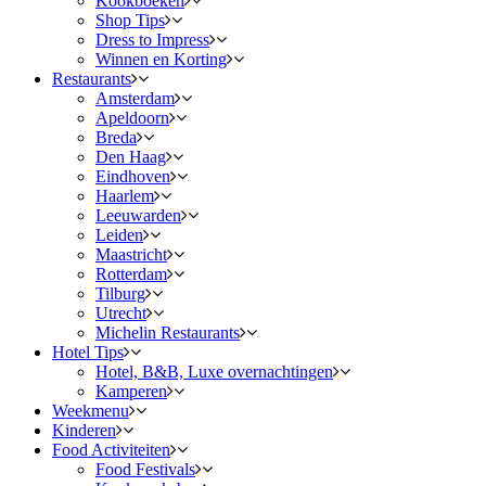
Kookboeken
Shop Tips
Dress to Impress
Winnen en Korting
Restaurants
Amsterdam
Apeldoorn
Breda
Den Haag
Eindhoven
Haarlem
Leeuwarden
Leiden
Maastricht
Rotterdam
Tilburg
Utrecht
Michelin Restaurants
Hotel Tips
Hotel, B&B, Luxe overnachtingen
Kamperen
Weekmenu
Kinderen
Food Activiteiten
Food Festivals