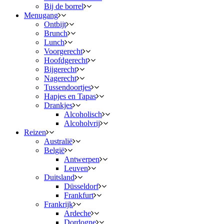
Bij de borrel
Menugang
Ontbijt
Brunch
Lunch
Voorgerecht
Hoofdgerecht
Bijgerecht
Nagerecht
Tussendoortjes
Hapjes en Tapas
Drankjes
Alcoholisch
Alcoholvrij
Reizen
Australië
België
Antwerpen
Leuven
Duitsland
Düsseldorf
Frankfurt
Frankrijk
Ardeche
Dordogne