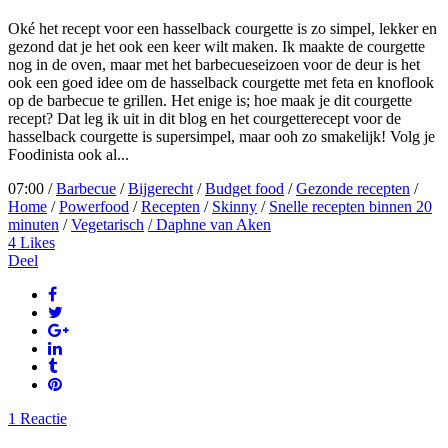
Oké het recept voor een hasselback courgette is zo simpel, lekker en
gezond dat je het ook een keer wilt maken. Ik maakte de courgette
nog in de oven, maar met het barbecueseizoen voor de deur is het
ook een goed idee om de hasselback courgette met feta en knoflook
op de barbecue te grillen. Het enige is; hoe maak je dit courgette
recept? Dat leg ik uit in dit blog en het courgetterecept voor de
hasselback courgette is supersimpel, maar ooh zo smakelijk! Volg je
Foodinista ook al...
07:00 /
Barbecue
/
Bijgerecht
/
Budget food
/
Gezonde recepten
/
Home
/
Powerfood
/
Recepten
/
Skinny
/
Snelle recepten binnen 20
minuten
/
Vegetarisch
/ Daphne van Aken
4
Likes
Deel
1 Reactie