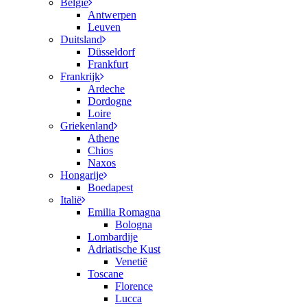
België
Antwerpen
Leuven
Duitsland
Düsseldorf
Frankfurt
Frankrijk
Ardeche
Dordogne
Loire
Griekenland
Athene
Chios
Naxos
Hongarije
Boedapest
Italië
Emilia Romagna
Bologna
Lombardije
Adriatische Kust
Venetië
Toscane
Florence
Lucca