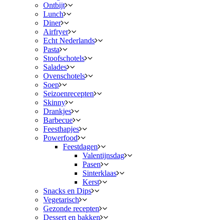
Ontbijt
Lunch
Diner
Airfryer
Echt Nederlands
Pasta
Stoofschotels
Salades
Ovenschotels
Soep
Seizoenrecepten
Skinny
Drankjes
Barbecue
Feesthapjes
Powerfood
Feestdagen
Valentijnsdag
Pasen
Sinterklaas
Kerst
Snacks en Dips
Vegetarisch
Gezonde recepten
Dessert en bakken