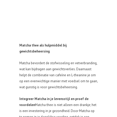
Matcha thee als hulpmiddel bij
gewichtsbeheersing
Matcha bevordert de stofwisseling en vetverbranding,
wat kan bijdragen aan gewichtsverlies. Daarnaast
helpt de combinatie van cafeïne en L-theanine je om
op een evenwichtige manier met voedsel om te gaan,
wat gunstig is voor gewichtsbeheersing.
Integreer Matcha in je levensstijl en proef de
voordelen
Matcha thee is niet alleen een drankje; het
is een investering in je gezondheid. Door Matcha op
te nemen in je dagelijkse voeding, ontdek je een