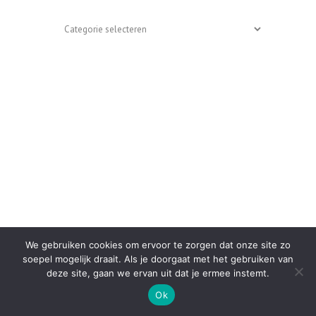
Categoriën
We gebruiken cookies om ervoor te zorgen dat onze site zo
soepel mogelijk draait. Als je doorgaat met het gebruiken van
deze site, gaan we ervan uit dat je ermee instemt.
ONTVANG DE FOODINISTA NIEUWSBRIEF
Ok