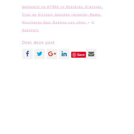
Geplaatst op 07:00h
in
Drankjes
,
Drankjes
,
Eten en drinken
,
Gezonde recepten
,
Home
,
Musthaves
door
Daphne van Aken
0
Reactie's
Deel deze post
Save