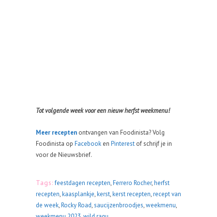
Tot volgende week voor een nieuw herfst weekmenu!
Meer
recepten
ontvangen van Foodinista? Volg
Foodinista op
Facebook
en
Pinterest
of schrijf je in
voor de Nieuwsbrief.
Tags:
feestdagen recepten
,
Ferrero Rocher
,
herfst
recepten
,
kaasplankje
,
kerst
,
kerst recepten
,
recept van
de week
,
Rocky Road
,
saucijzenbroodjes
,
weekmenu
,
weekmenu 2023
,
wild ragu