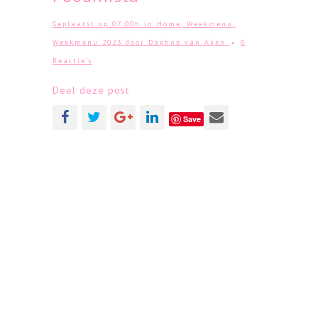
Geplaatst op 07:00h
in
Home
,
Weekmenu
,
Weekmenu 2023
door
Daphne van Aken
0
Reactie's
Deel deze post
Save