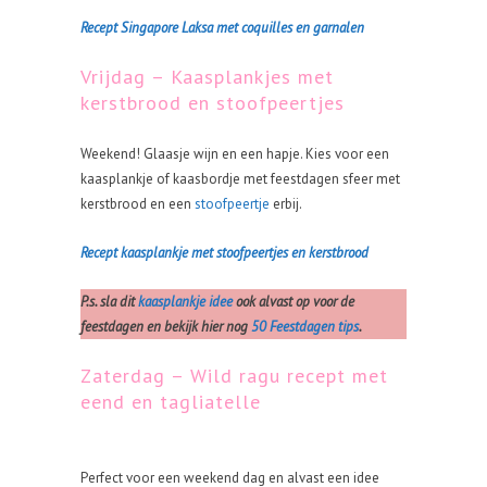
Recept Singapore
Laksa met coquilles en garnalen
Vrijdag – Kaasplankjes met
kerstbrood en stoofpeertjes
Weekend! Glaasje wijn en een hapje. Kies voor een
kaasplankje of kaasbordje met feestdagen sfeer met
kerstbrood en een
stoofpeertje
erbij.
Recept kaasplankje met stoofpeertjes en kerstbrood
P.s. sla dit
kaasplankje idee
ook alvast op voor de
feestdagen en bekijk hier nog
50 Feestdagen tips
.
Zaterdag – Wild ragu recept met
eend en tagliatelle
Perfect voor een weekend dag en alvast een idee