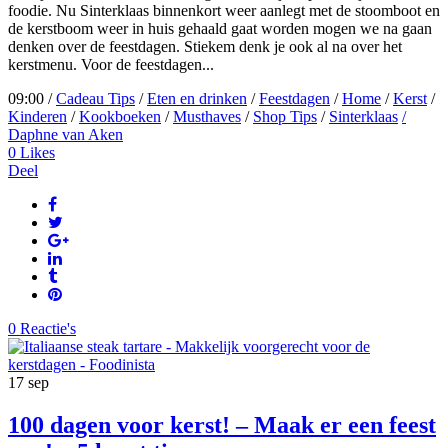
foodie. Nu Sinterklaas binnenkort weer aanlegt met de stoomboot en
de kerstboom weer in huis gehaald gaat worden mogen we na gaan
denken over de feestdagen. Stiekem denk je ook al na over het
kerstmenu. Voor de feestdagen...
09:00 /
Cadeau Tips
/
Eten en drinken
/
Feestdagen
/
Home
/
Kerst
/
Kinderen
/
Kookboeken
/
Musthaves
/
Shop Tips
/
Sinterklaas
/
Daphne van Aken
0
Likes
Deel
0 Reactie's
17
sep
100 dagen voor kerst! – Maak er een feest