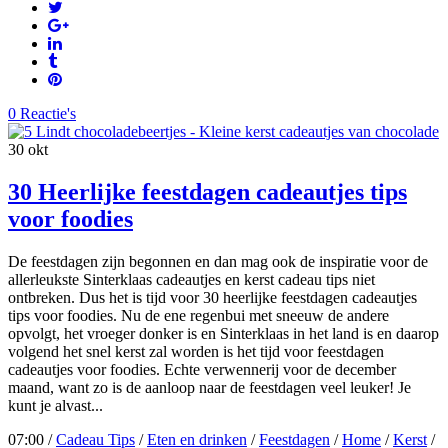
0 Reactie's
30
okt
30 Heerlijke feestdagen cadeautjes tips
voor foodies
De feestdagen zijn begonnen en dan mag ook de inspiratie voor de
allerleukste Sinterklaas cadeautjes en kerst cadeau tips niet
ontbreken. Dus het is tijd voor 30 heerlijke feestdagen cadeautjes
tips voor foodies. Nu de ene regenbui met sneeuw de andere
opvolgt, het vroeger donker is en Sinterklaas in het land is en daarop
volgend het snel kerst zal worden is het tijd voor feestdagen
cadeautjes voor foodies. Echte verwennerij voor de december
maand, want zo is de aanloop naar de feestdagen veel leuker! Je
kunt je alvast...
07:00 /
Cadeau Tips
/
Eten en drinken
/
Feestdagen
/
Home
/
Kerst
/