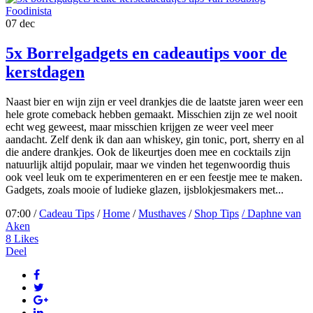
07
dec
5x Borrelgadgets en cadeautips voor de
kerstdagen
Naast bier en wijn zijn er veel drankjes die de laatste jaren weer een
hele grote comeback hebben gemaakt. Misschien zijn ze wel nooit
echt weg geweest, maar misschien krijgen ze weer veel meer
aandacht. Zelf denk ik dan aan whiskey, gin tonic, port, sherry en al
die andere drankjes. Ook de likeurtjes doen mee en cocktails zijn
natuurlijk altijd populair, maar we vinden het tegenwoordig thuis
ook veel leuk om te experimenteren en er een feestje mee te maken.
Gadgets, zoals mooie of ludieke glazen, ijsblokjesmakers met...
07:00 /
Cadeau Tips
/
Home
/
Musthaves
/
Shop Tips
/ Daphne van
Aken
8
Likes
Deel