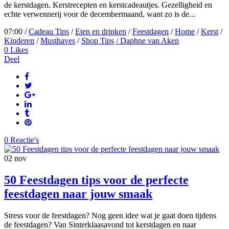
de kerstdagen. Kerstrecepten en kerstcadeautjes. Gezelligheid en
echte verwennerij voor de decembermaand, want zo is de...
07:00 /
Cadeau Tips
/
Eten en drinken
/
Feestdagen
/
Home
/
Kerst
/
Kinderen
/
Musthaves
/
Shop Tips
/ Daphne van Aken
0
Likes
Deel
0 Reactie's
02
nov
50 Feestdagen tips voor de perfecte
feestdagen naar jouw smaak
Stress voor de feestdagen? Nog geen idee wat je gaat doen tijdens
de feestdagen? Van Sinterklaasavond tot kerstdagen en naar