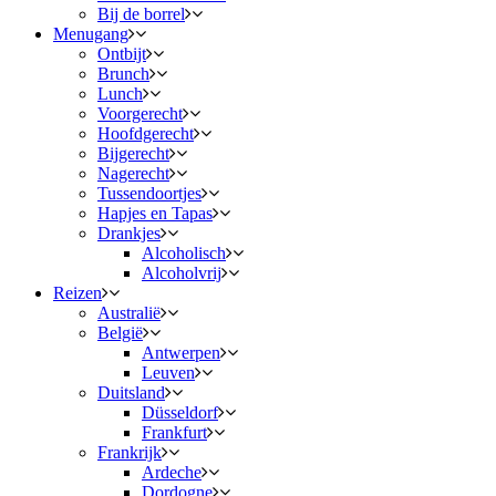
Bij de borrel
Menugang
Ontbijt
Brunch
Lunch
Voorgerecht
Hoofdgerecht
Bijgerecht
Nagerecht
Tussendoortjes
Hapjes en Tapas
Drankjes
Alcoholisch
Alcoholvrij
Reizen
Australië
België
Antwerpen
Leuven
Duitsland
Düsseldorf
Frankfurt
Frankrijk
Ardeche
Dordogne