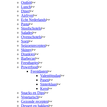
Ontbijt
Lunch
Diner
Airfryer
Echt Nederlands
Pasta
Stoofschotels
Salades
Ovenschotels
Soep
Seizoenrecepten
Skinny
Drankjes
Barbecue
Feesthapjes
Powerfood
Feestdagen
Valentijnsdag
Pasen
Sinterklaas
Kerst
Snacks en Dips
Vegetarisch
Gezonde recepten
Dessert en bakken