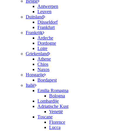
België
Antwerpen
Leuven
Duitsland
Düsseldorf
Frankfurt
Frankrijk
Ardeche
Dordogne
Loire
Griekenland
Athene
Chios
Naxos
Hongarije
Boedapest
Italië
Emilia Romagna
Bologna
Lombardije
Adriatische Kust
Venetië
Toscane
Florence
Lucca