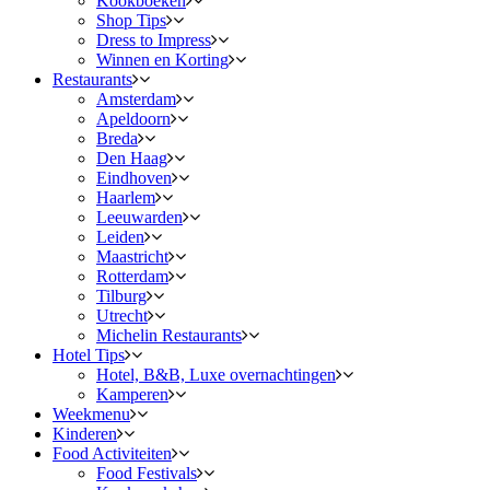
Kookboeken
Shop Tips
Dress to Impress
Winnen en Korting
Restaurants
Amsterdam
Apeldoorn
Breda
Den Haag
Eindhoven
Haarlem
Leeuwarden
Leiden
Maastricht
Rotterdam
Tilburg
Utrecht
Michelin Restaurants
Hotel Tips
Hotel, B&B, Luxe overnachtingen
Kamperen
Weekmenu
Kinderen
Food Activiteiten
Food Festivals