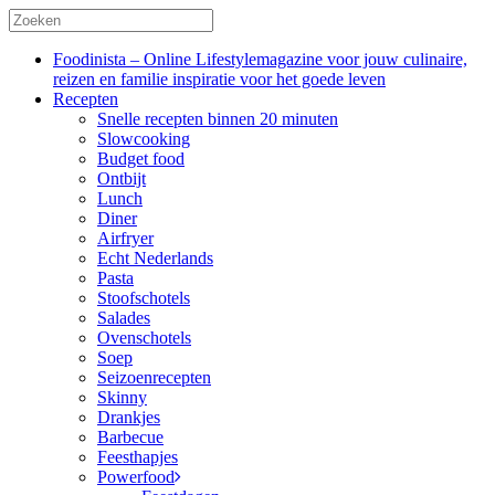
Foodinista – Online Lifestylemagazine voor jouw culinaire,
reizen en familie inspiratie voor het goede leven
Recepten
Snelle recepten binnen 20 minuten
Slowcooking
Budget food
Ontbijt
Lunch
Diner
Airfryer
Echt Nederlands
Pasta
Stoofschotels
Salades
Ovenschotels
Soep
Seizoenrecepten
Skinny
Drankjes
Barbecue
Feesthapjes
Powerfood