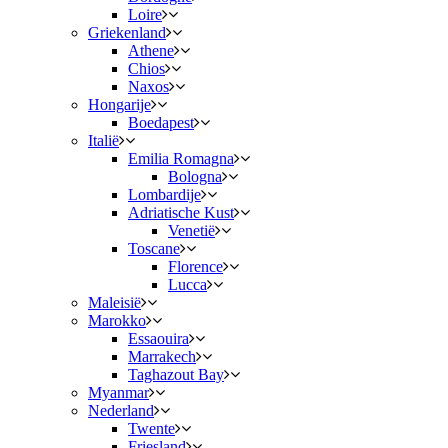
Loire
Griekenland
Athene
Chios
Naxos
Hongarije
Boedapest
Italië
Emilia Romagna
Bologna
Lombardije
Adriatische Kust
Venetië
Toscane
Florence
Lucca
Maleisië
Marokko
Essaouira
Marrakech
Taghazout Bay
Myanmar
Nederland
Twente
Friesland