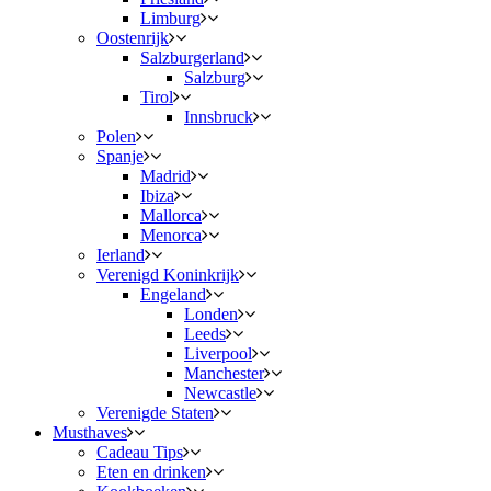
Limburg
Oostenrijk
Salzburgerland
Salzburg
Tirol
Innsbruck
Polen
Spanje
Madrid
Ibiza
Mallorca
Menorca
Ierland
Verenigd Koninkrijk
Engeland
Londen
Leeds
Liverpool
Manchester
Newcastle
Verenigde Staten
Musthaves
Cadeau Tips
Eten en drinken