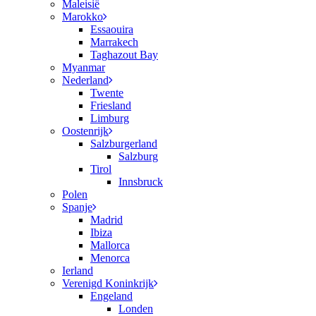
Maleisië
Marokko
Essaouira
Marrakech
Taghazout Bay
Myanmar
Nederland
Twente
Friesland
Limburg
Oostenrijk
Salzburgerland
Salzburg
Tirol
Innsbruck
Polen
Spanje
Madrid
Ibiza
Mallorca
Menorca
Ierland
Verenigd Koninkrijk
Engeland
Londen