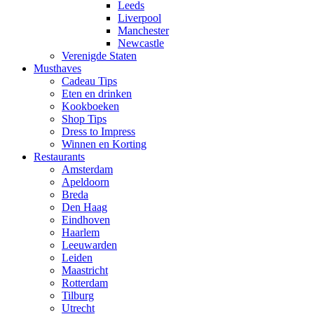
Leeds
Liverpool
Manchester
Newcastle
Verenigde Staten
Musthaves
Cadeau Tips
Eten en drinken
Kookboeken
Shop Tips
Dress to Impress
Winnen en Korting
Restaurants
Amsterdam
Apeldoorn
Breda
Den Haag
Eindhoven
Haarlem
Leeuwarden
Leiden
Maastricht
Rotterdam
Tilburg
Utrecht