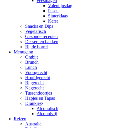
Feestdagen
Valentijnsdag
Pasen
Sinterklaas
Kerst
Snacks en Dips
Vegetarisch
Gezonde recepten
Dessert en bakken
Bij de borrel
Menugang
Ontbijt
Brunch
Lunch
Voorgerecht
Hoofdgerecht
Bijgerecht
Nagerecht
Tussendoortjes
Hapjes en Tapas
Drankjes
Alcoholisch
Alcoholvrij
Reizen
Australië