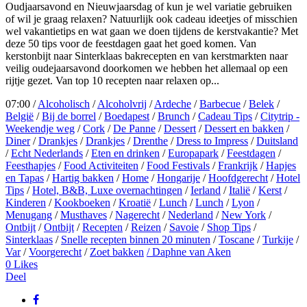
Oudjaarsavond en Nieuwjaarsdag of kun je wel variatie gebruiken
of wil je graag relaxen? Natuurlijk ook cadeau ideetjes of misschien
wel vakantietips en wat gaan we doen tijdens de kerstvakantie? Met
deze 50 tips voor de feestdagen gaat het goed komen. Van
kerstonbijt naar Sinterklaas bakrecepten en van kerstmarkten naar
veilig oudejaarsavond doorkomen we hebben het allemaal op een
rijtje gezet. Van top 10 recepten naar relaxen op...
07:00 /
Alcoholisch
/
Alcoholvrij
/
Ardeche
/
Barbecue
/
Belek
/
België
/
Bij de borrel
/
Boedapest
/
Brunch
/
Cadeau Tips
/
Citytrip -
Weekendje weg
/
Cork
/
De Panne
/
Dessert
/
Dessert en bakken
/
Diner
/
Drankjes
/
Drankjes
/
Drenthe
/
Dress to Impress
/
Duitsland
/
Echt Nederlands
/
Eten en drinken
/
Europapark
/
Feestdagen
/
Feesthapjes
/
Food Activiteiten
/
Food Festivals
/
Frankrijk
/
Hapjes
en Tapas
/
Hartig bakken
/
Home
/
Hongarije
/
Hoofdgerecht
/
Hotel
Tips
/
Hotel, B&B, Luxe overnachtingen
/
Ierland
/
Italië
/
Kerst
/
Kinderen
/
Kookboeken
/
Kroatië
/
Lunch
/
Lunch
/
Lyon
/
Menugang
/
Musthaves
/
Nagerecht
/
Nederland
/
New York
/
Ontbijt
/
Ontbijt
/
Recepten
/
Reizen
/
Savoie
/
Shop Tips
/
Sinterklaas
/
Snelle recepten binnen 20 minuten
/
Toscane
/
Turkije
/
Var
/
Voorgerecht
/
Zoet bakken
/ Daphne van Aken
0
Likes
Deel