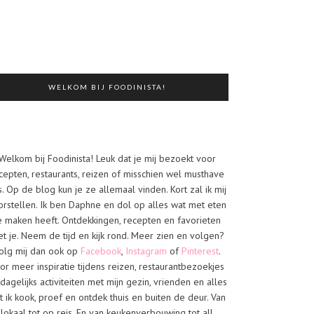
WELKOM BIJ FOODINISTA!
Welkom bij Foodinista! Leuk dat je mij bezoekt voor
cepten, restaurants, reizen of misschien wel musthave
s. Op de blog kun je ze allemaal vinden. Kort zal ik mij
orstellen. Ik ben Daphne en dol op alles wat met eten
e maken heeft. Ontdekkingen, recepten en favorieten
t je. Neem de tijd en kijk rond. Meer zien en volgen?
olg mij dan ook op
Facebook
,
Instagram
of
Pinterest
.
or meer inspiratie tijdens reizen, restaurantbezoekjes
dagelijks activiteiten met mijn gezin, vrienden en alles
t ik kook, proef en ontdek thuis en buiten de deur. Van
lokaal tot op reis. En van keukenverbouwing tot all