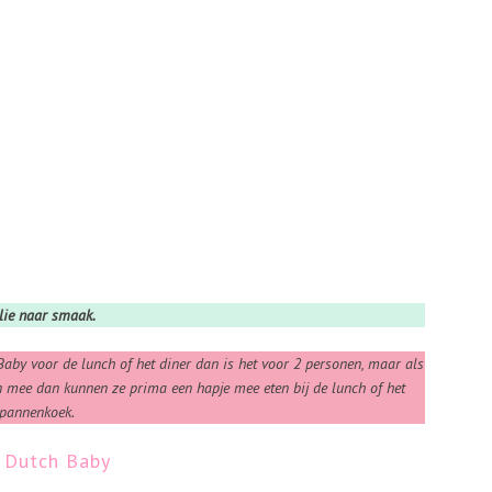
elie naar smaak.
 Baby voor de lunch of het diner dan is het voor 2 personen, maar als
n mee dan kunnen ze prima een hapje mee eten bij de lunch of het
 pannenkoek.
e Dutch Baby