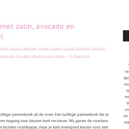
met zalm, avocado en
l
Diner
,
Hartig bakken
,
Home
,
Lunch
,
Lunch
,
Ontbijt
,
Ontbijt
,
 minuten
,
Vis
door
Daphne van Aken
0 Reactie's
re
tip
vo
t
me
V
vo
uchtige pannenkoek uit de oven. Een luchtige pannenkoek die je
en 
een topping naar keuzen kunt versieren. Wij gaven de voorkeur
wa
n kruiden roomkaasje, maar je kunt evengoed kiezen voor een