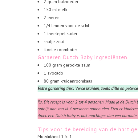
2 gram bakpoeder
150 ml melk
2 eieren
1/4 limoen voor de schil
1 theelepel suiker
snufje zout
klontje roomboter
Garneren Dutch Baby ingrediënten
100 gram gerookte zalm
1 avocado
80 gram kruidenroomkaas
Extra garnering tips: Verse kruiden, zoals dille en peters
P.s. Dit recept is voor 2 tot 4 personen. Maak je de Dutch
ontbijt dan zou ik 4 personen aanhouden. Eten er kindere
diner. Een Dutch Baby is ook machtiger dan een normale
Tips voor de bereiding van de hartig
Moeilijkheid 1-5: 1