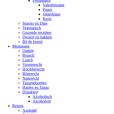
Feestdagen
Valentijnsdag
Pasen
Sinterklaas
Kerst
Snacks en Dips
Vegetarisch
Gezonde recepten
Dessert en bakken
Bij de borrel
Menugang
Ontbijt
Brunch
Lunch
Voorgerecht
Hoofdgerecht
Bijgerecht
Nagerecht
Tussendoortjes
Hapjes en Tapas
Drankjes
Alcoholisch
Alcoholvrij
Reizen
Australië