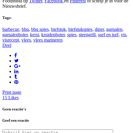
Foodinista op
Twitter
,
Facebook
en
Pinterest
of schrijf je in voor de
Nieuwsbrief.
Tags:
barbecue
,
bbq
,
bbq spies
,
biefstuk
,
biefstukspies
,
diner
,
garnalen
,
garnalenboter
,
kerst
,
kruidenboter
,
spies
,
steengrill
,
surf en turf
,
vis
,
visrecept
,
vlees
,
vlees marineren
Deel
Print page
15
Likes
Geen reactie's
Geef een reactie