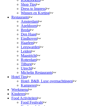
Kookboeken
Shop Tips
Dress to Impress
Winnen en Korting
Restaurants
Amsterdam
Apeldoorn
Breda
Den Haag
Eindhoven
Haarlem
Leeuwarden
Leiden
Maastricht
Rotterdam
Tilburg
Utrecht
Michelin Restaurants
Hotel Tips
Hotel, B&B, Luxe overnachtingen
Kamperen
Weekmenu
Kinderen
Food Activiteiten
Food Festivals