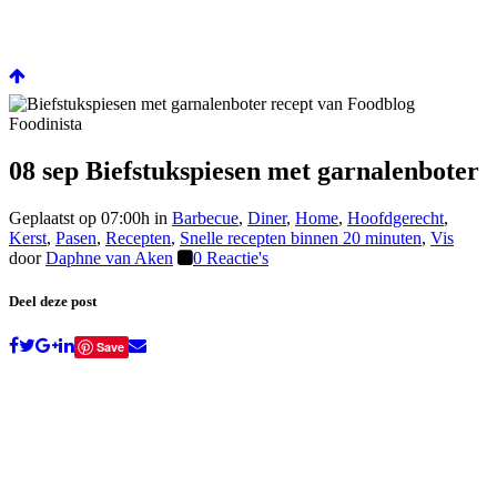
08 sep
Biefstukspiesen met garnalenboter
Geplaatst op 07:00h
in
Barbecue
,
Diner
,
Home
,
Hoofdgerecht
,
Kerst
,
Pasen
,
Recepten
,
Snelle recepten binnen 20 minuten
,
Vis
door
Daphne van Aken
0 Reactie's
Deel deze post
Save