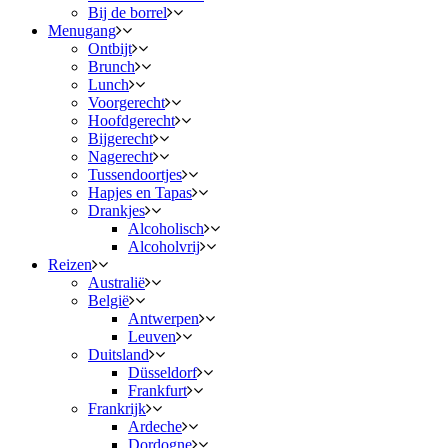
Bij de borrel
Menugang
Ontbijt
Brunch
Lunch
Voorgerecht
Hoofdgerecht
Bijgerecht
Nagerecht
Tussendoortjes
Hapjes en Tapas
Drankjes
Alcoholisch
Alcoholvrij
Reizen
Australië
België
Antwerpen
Leuven
Duitsland
Düsseldorf
Frankfurt
Frankrijk
Ardeche
Dordogne