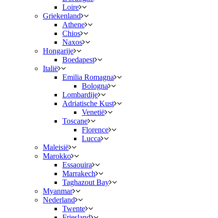
Loire
Griekenland
Athene
Chios
Naxos
Hongarije
Boedapest
Italië
Emilia Romagna
Bologna
Lombardije
Adriatische Kust
Venetië
Toscane
Florence
Lucca
Maleisië
Marokko
Essaouira
Marrakech
Taghazout Bay
Myanmar
Nederland
Twente
Friesland