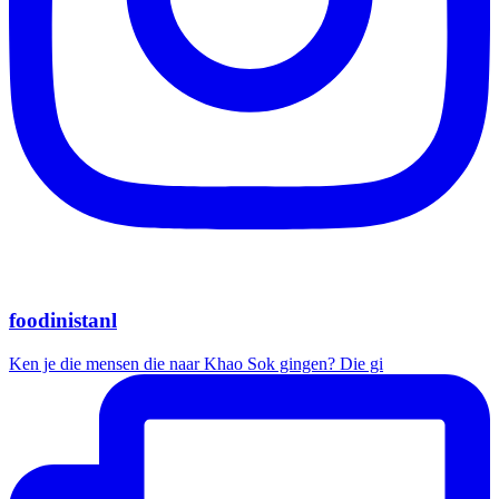
foodinistanl
Ken je die mensen die naar Khao Sok gingen? Die gi