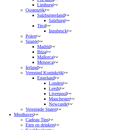
Limburg
Oostenrijk
Salzburgerland
Salzburg
Tirol
Innsbruck
Polen
Spanje
Madrid
Ibiza
Mallorca
Menorca
Ierland
Verenigd Koninkrijk
Engeland
Londen
Leeds
Liverpool
Manchester
Newcastle
Verenigde Staten
Musthaves
Cadeau Tips
Eten en drinken