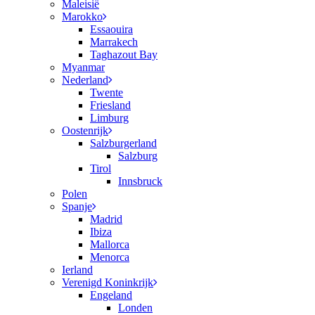
Maleisië
Marokko
Essaouira
Marrakech
Taghazout Bay
Myanmar
Nederland
Twente
Friesland
Limburg
Oostenrijk
Salzburgerland
Salzburg
Tirol
Innsbruck
Polen
Spanje
Madrid
Ibiza
Mallorca
Menorca
Ierland
Verenigd Koninkrijk
Engeland
Londen