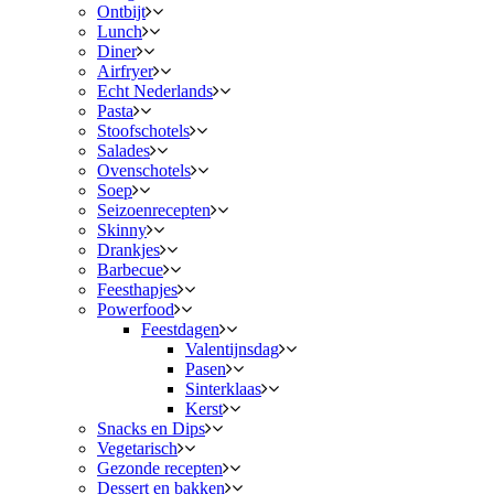
Ontbijt
Lunch
Diner
Airfryer
Echt Nederlands
Pasta
Stoofschotels
Salades
Ovenschotels
Soep
Seizoenrecepten
Skinny
Drankjes
Barbecue
Feesthapjes
Powerfood
Feestdagen
Valentijnsdag
Pasen
Sinterklaas
Kerst
Snacks en Dips
Vegetarisch
Gezonde recepten
Dessert en bakken