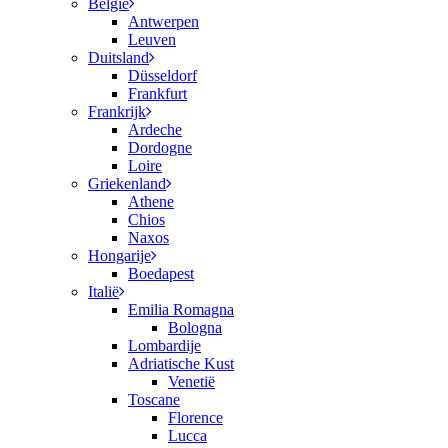
België
Antwerpen
Leuven
Duitsland
Düsseldorf
Frankfurt
Frankrijk
Ardeche
Dordogne
Loire
Griekenland
Athene
Chios
Naxos
Hongarije
Boedapest
Italië
Emilia Romagna
Bologna
Lombardije
Adriatische Kust
Venetië
Toscane
Florence
Lucca