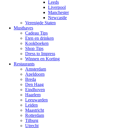
Leeds
Liverpool
Manchester
Newcastle
Verenigde Staten
Musthaves
Cadeau Tips
Eten en drinken
Kookboeken
Shop Tips
Dress to Impress
Winnen en Korting
Restaurants
Amsterdam
Apeldoorn
Breda
Den Haag
Eindhoven
Haarlem
Leeuwarden
Leiden
Maastricht
Rotterdam
Tilburg
Utrecht