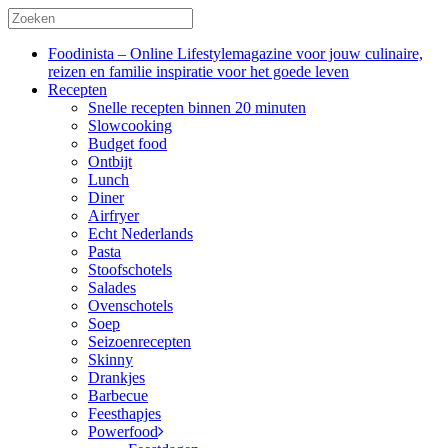
Foodinista – Online Lifestylemagazine voor jouw culinaire,
reizen en familie inspiratie voor het goede leven
Recepten
Snelle recepten binnen 20 minuten
Slowcooking
Budget food
Ontbijt
Lunch
Diner
Airfryer
Echt Nederlands
Pasta
Stoofschotels
Salades
Ovenschotels
Soep
Seizoenrecepten
Skinny
Drankjes
Barbecue
Feesthapjes
Powerfood