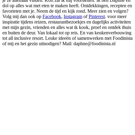
je ze allemaal vinden. Kort zal ik mij voorstellen. Ik ben Daphne en
dol op alles wat met eten te maken heeft. Ontdekkingen, recepten en
favorieten met je. Neem de tijd en kijk rond. Meer zien en volgen?
Volg mij dan ook op
Facebook
,
Instagram
of
Pinterest
. voor meer
inspiratie tijdens reizen, restaurantbezoekjes en dagelijks activiteiten
met mijn gezin, vrienden en alles wat ik kook, proef en ontdek thuis
en buiten de deur. Van lokaal tot op reis. En van keukenverbouwing
tot all inclusive resort. Leuke ideeën of samenwerken met Foodinista
of mij en het gezin uitnodigen? Mail: daphne@foodinista.nl