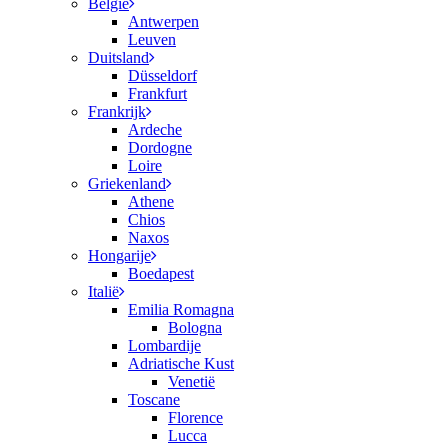
België
Antwerpen
Leuven
Duitsland
Düsseldorf
Frankfurt
Frankrijk
Ardeche
Dordogne
Loire
Griekenland
Athene
Chios
Naxos
Hongarije
Boedapest
Italië
Emilia Romagna
Bologna
Lombardije
Adriatische Kust
Venetië
Toscane
Florence
Lucca