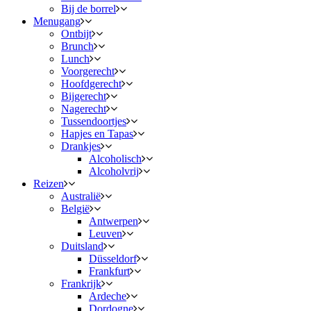
Bij de borrel
Menugang
Ontbijt
Brunch
Lunch
Voorgerecht
Hoofdgerecht
Bijgerecht
Nagerecht
Tussendoortjes
Hapjes en Tapas
Drankjes
Alcoholisch
Alcoholvrij
Reizen
Australië
België
Antwerpen
Leuven
Duitsland
Düsseldorf
Frankfurt
Frankrijk
Ardeche
Dordogne