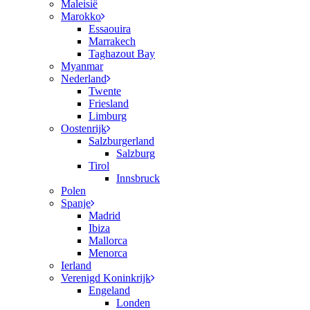
Maleisië
Marokko
Essaouira
Marrakech
Taghazout Bay
Myanmar
Nederland
Twente
Friesland
Limburg
Oostenrijk
Salzburgerland
Salzburg
Tirol
Innsbruck
Polen
Spanje
Madrid
Ibiza
Mallorca
Menorca
Ierland
Verenigd Koninkrijk
Engeland
Londen