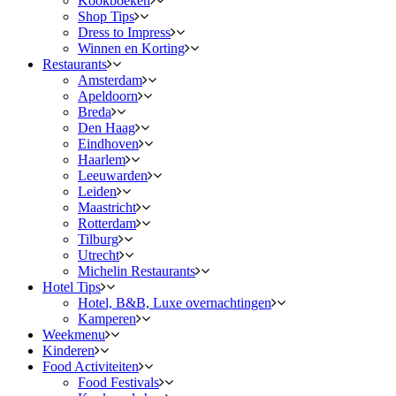
Kookboeken
Shop Tips
Dress to Impress
Winnen en Korting
Restaurants
Amsterdam
Apeldoorn
Breda
Den Haag
Eindhoven
Haarlem
Leeuwarden
Leiden
Maastricht
Rotterdam
Tilburg
Utrecht
Michelin Restaurants
Hotel Tips
Hotel, B&B, Luxe overnachtingen
Kamperen
Weekmenu
Kinderen
Food Activiteiten
Food Festivals