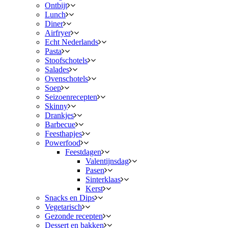
Ontbijt
Lunch
Diner
Airfryer
Echt Nederlands
Pasta
Stoofschotels
Salades
Ovenschotels
Soep
Seizoenrecepten
Skinny
Drankjes
Barbecue
Feesthapjes
Powerfood
Feestdagen
Valentijnsdag
Pasen
Sinterklaas
Kerst
Snacks en Dips
Vegetarisch
Gezonde recepten
Dessert en bakken