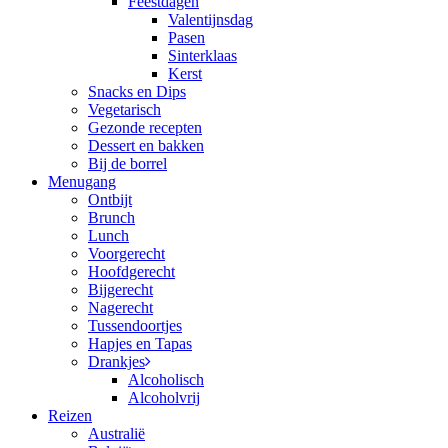
Feestdagen
Valentijnsdag
Pasen
Sinterklaas
Kerst
Snacks en Dips
Vegetarisch
Gezonde recepten
Dessert en bakken
Bij de borrel
Menugang
Ontbijt
Brunch
Lunch
Voorgerecht
Hoofdgerecht
Bijgerecht
Nagerecht
Tussendoortjes
Hapjes en Tapas
Drankjes
Alcoholisch
Alcoholvrij
Reizen
Australië