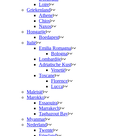
Loire
Griekenland
Athene
Chios
Naxos
Hongarije
Boedapest
Italië
Emilia Romagna
Bologna
Lombardije
Adriatische Kust
Venetië
Toscane
Florence
Lucca
Maleisië
Marokko
Essaouira
Marrakech
Taghazout Bay
Myanmar
Nederland
Twente
Friesland