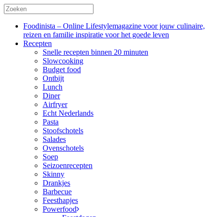
Foodinista – Online Lifestylemagazine voor jouw culinaire,
reizen en familie inspiratie voor het goede leven
Recepten
Snelle recepten binnen 20 minuten
Slowcooking
Budget food
Ontbijt
Lunch
Diner
Airfryer
Echt Nederlands
Pasta
Stoofschotels
Salades
Ovenschotels
Soep
Seizoenrecepten
Skinny
Drankjes
Barbecue
Feesthapjes
Powerfood