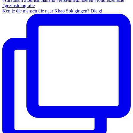
Ken je die mensen die naar Khao Sok gingen? Die gi