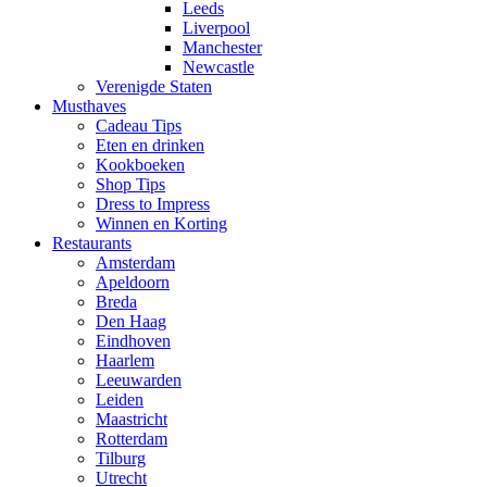
Leeds
Liverpool
Manchester
Newcastle
Verenigde Staten
Musthaves
Cadeau Tips
Eten en drinken
Kookboeken
Shop Tips
Dress to Impress
Winnen en Korting
Restaurants
Amsterdam
Apeldoorn
Breda
Den Haag
Eindhoven
Haarlem
Leeuwarden
Leiden
Maastricht
Rotterdam
Tilburg
Utrecht