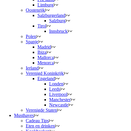
Limburg
Oostenrijk
Salzburgerland
Salzburg
Tirol
Innsbruck
Polen
Spanje
Madrid
Ibiza
Mallorca
Menorca
Ierland
Verenigd Koninkrijk
Engeland
Londen
Leeds
Liverpool
Manchester
Newcastle
Verenigde Staten
Musthaves
Cadeau Tips
Eten en drinken