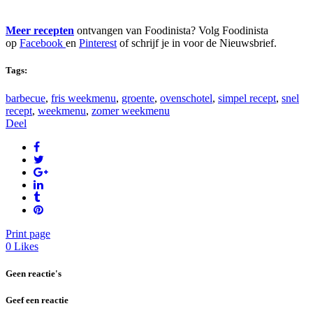
Meer
recepten
ontvangen van Foodinista? Volg Foodinista
op
Facebook
en
Pinterest
of schrijf je in voor de Nieuwsbrief.
Tags:
barbecue
,
fris weekmenu
,
groente
,
ovenschotel
,
simpel recept
,
snel
recept
,
weekmenu
,
zomer weekmenu
Deel
Print page
0
Likes
Geen reactie's
Geef een reactie