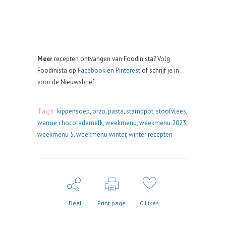
Meer
recepten ontvangen van Foodinista? Volg
Foodinista op
Facebook
en
Pinterest
of schrijf je in
voor de Nieuwsbrief.
Tags:
kippensoep
,
orzo
,
pasta
,
stamppot
,
stoofvlees
,
warme chocolademelk
,
weekmenu
,
weekmenu 2023
,
weekmenu 5
,
weekmenu winter
,
winter recepten
Deel
Print page
0
Likes