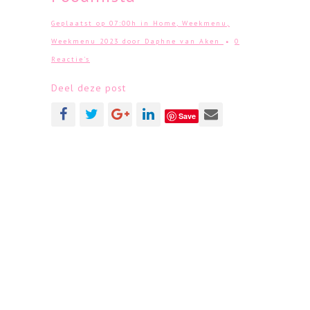
Geplaatst op 07:00h
in
Home
,
Weekmenu
,
Weekmenu 2023
door
Daphne van Aken
0
Reactie's
Deel deze post
Save