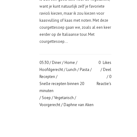
want je kunt natuurlijk zelf je favoriete
ravioli kiezen, maar ik zou kiezen voor
kaasvulling of kaas met noten. Met deze
courgettesoep gaan we, zoals al een keer
eerder op de Italiaanse tour. Met
courgettesoep...
05:30 /
Diner
/
Home
/
0
Likes
Hoofdgerecht
/
Lunch
/
Pasta
/
Deel
Recepten
/
0
Snelle recepten binnen 20
Reactie's
minuten
/
Soep
/
Vegetarisch
/
Voorgerecht
/ Daphne van Aken