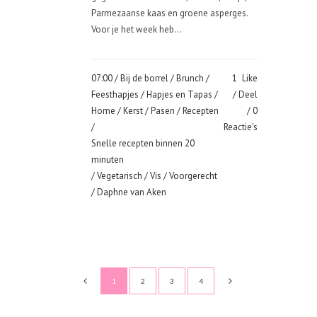
Parmezaanse kaas en groene asperges.
Voor je het week heb...
07:00 /
Bij de borrel
/
Brunch
/
1
Like
Feesthapjes
/
Hapjes en Tapas
/
Deel
Home
/
Kerst
/
Pasen
/
Recepten
0
/
Reactie's
Snelle recepten binnen 20
minuten
/
Vegetarisch
/
Vis
/
Voorgerecht
/ Daphne van Aken
1
2
3
4