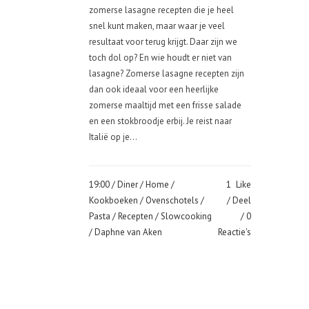
zomerse lasagne recepten die je heel
snel kunt maken, maar waar je veel
resultaat voor terug krijgt. Daar zijn we
toch dol op? En wie houdt er niet van
lasagne? Zomerse lasagne recepten zijn
dan ook ideaal voor een heerlijke
zomerse maaltijd met een frisse salade
en een stokbroodje erbij. Je reist naar
Italië op je...
19:00 /
Diner
/
Home
/
1
Like
Kookboeken
/
Ovenschotels
/
Deel
Pasta
/
Recepten
/
Slowcooking
0
/ Daphne van Aken
Reactie's