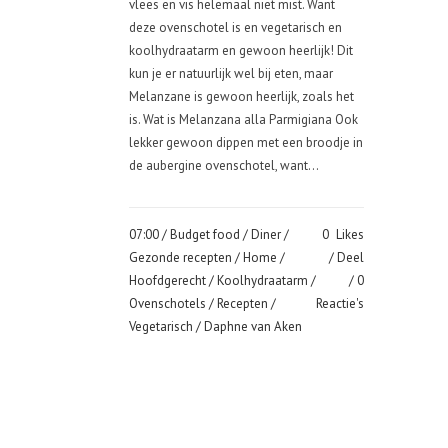
vlees en vis helemaal niet mist. Want
deze ovenschotel is en vegetarisch en
koolhydraatarm en gewoon heerlijk! Dit
kun je er natuurlijk wel bij eten, maar
Melanzane is gewoon heerlijk, zoals het
is. Wat is Melanzana alla Parmigiana Ook
lekker gewoon dippen met een broodje in
de aubergine ovenschotel, want...
07:00 /
Budget food
/
Diner
/
0
Likes
Gezonde recepten
/
Home
/
Deel
Hoofdgerecht
/
Koolhydraatarm
/
0
Ovenschotels
/
Recepten
/
Reactie's
Vegetarisch
/ Daphne van Aken