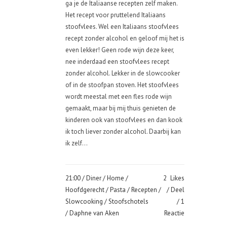
ga je de Italiaanse recepten zelf maken.
Het recept voor pruttelend Italiaans
stoofvlees. Wel een Italiaans stoofvlees
recept zonder alcohol en geloof mij het is
even lekker! Geen rode wijn deze keer,
nee inderdaad een stoofvlees recept
zonder alcohol. Lekker in de slowcooker
of in de stoofpan stoven. Het stoofvlees
wordt meestal met een fles rode wijn
gemaakt, maar bij mij thuis genieten de
kinderen ook van stoofvlees en dan kook
ik toch liever zonder alcohol. Daarbij kan
ik zelf...
21:00 /
Diner
/
Home
/
2
Likes
Hoofdgerecht
/
Pasta
/
Recepten
/
Deel
Slowcooking
/
Stoofschotels
1
/ Daphne van Aken
Reactie