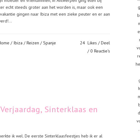
jn moeder en vriendinnnen, in Antwerpen ging eten bij
g
er echt steeds groter aan het worden is, maar ook een
 vakantie gingen naar Ibiza met een zieke peuter en er aan
b
rd!...
e
Home
/
Ibiza
/
Reizen
/
Spanje
24
Likes
Deel
v
0 Reactie's
r
he
erjaardag, Sinterklaas en
d
v
.
kte ik wel. De eerste Sinterklaasfeestjes heb ik er al