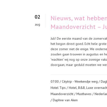
02
Nieuws, wat hebben
aug
Maandoverzicht – Ju
Juli! De eerste maand van de zomervaka
het begon direct goed. Echt hele grote
deze zomer niet de enige. We onderne
zouden gaan trouwen in augustus en h
'wachten' wij nog op onze zonnige vakan
doorgaan, maar geduld moeten we wel
07:00 /
Citytrip - Weekendje weg
/
Dag
Hotel Tips
/
Hotel, B&B, Luxe overnach
Maandoverzicht
/
Musthaves
/
Nederla
/ Daphne van Aken