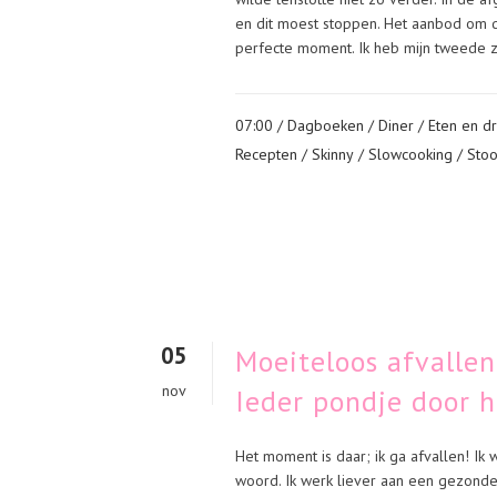
en dit moest stoppen. Het aanbod om 
perfecte moment. Ik heb mijn tweede z
07:00 /
Dagboeken
/
Diner
/
Eten en dr
Recepten
/
Skinny
/
Slowcooking
/
Stoo
05
Moeiteloos afvalle
nov
Ieder pondje door 
Het moment is daar; ik ga afvallen! Ik wi
woord. Ik werk liever aan een gezonde