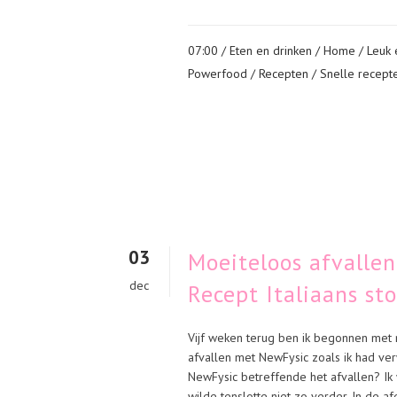
07:00 /
Eten en drinken
/
Home
/
Leuk 
Powerfood
/
Recepten
/
Snelle recept
03
Moeiteloos afvalle
dec
Recept Italiaans st
Vijf weken terug ben ik begonnen met 
afvallen met NewFysic zoals ik had ve
NewFysic betreffende het afvallen? Ik 
wilde tenslotte niet zo verder. In de 