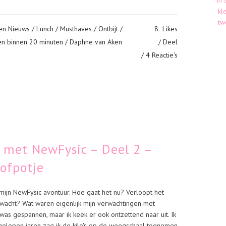
en Nieuws
/
Lunch
/
Musthaves
/
Ontbijt
/
8
Likes
en binnen 20 minuten
/ Daphne van Aken
Deel
4 Reactie's
n met NewFysic – Deel 2 –
oofpotje
mijn NewFysic avontuur. Hoe gaat het nu? Verloopt het
rwacht? Wat waren eigenlijk mijn verwachtingen met
was gespannen, maar ik keek er ook ontzettend naar uit. Ik
afgelopen jaren zag ik de kilo's op de weegschaal toenemen