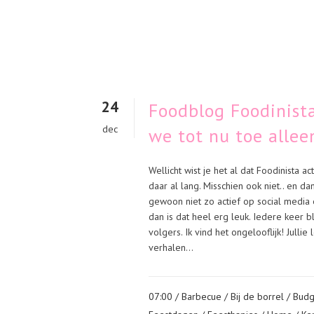
24
Foodblog Foodinist
dec
we tot nu toe allee
Wellicht wist je het al dat Foodinista a
daar al lang. Misschien ook niet.. en d
gewoon niet zo actief op social media 
dan is dat heel erg leuk. Iedere keer b
volgers. Ik vind het ongelooflijk! Julli
verhalen...
07:00 /
Barbecue
/
Bij de borrel
/
Budg