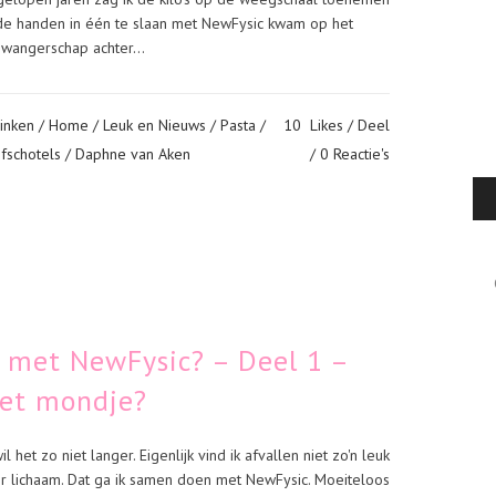
de handen in één te slaan met NewFysic kwam op het
wangerschap achter...
inken
/
Home
/
Leuk en Nieuws
/
Pasta
/
10
Likes
Deel
fschotels
/ Daphne van Aken
0 Reactie's
Cat
n met NewFysic? – Deel 1 –
het mondje?
l het zo niet langer. Eigenlijk vind ik afvallen niet zo'n leuk
r lichaam. Dat ga ik samen doen met NewFysic. Moeiteloos