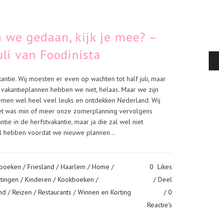
 we gedaan, kijk je mee? –
li van Foodinista
ntie. Wij moesten er even op wachten tot half juli, maar
 vakantieplannen hebben we niet, helaas. Maar we zijn
men wel heel veel leuks en ontdekken Nederland. Wij
et was min of meer onze zomerplanning vervolgens
tie in de herfstvakantie, maar ja die zal wel niet
 hebben voordat we nieuwe plannen...
boeken
/
Friesland
/
Haarlem
/
Home
/
0
Likes
tingen
/
Kinderen
/
Kookboeken
/
Deel
nd
/
Reizen
/
Restaurants
/
Winnen en Korting
0
Reactie's