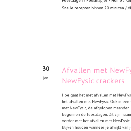
Feestdagen
/
Feesthapjes
/
Home
/
Ker
Snelle recepten binnen 20 minuten
/
V
30
Afvallen met NewFy
jan
NewFysic crackers
Hoe gaat het met afvallen met NewFysic
het afvallen met NewFysic. Ook in een 
met NewFysic, de afgelopen maanden ha
begonnen de feestdagen. Dit zijn natuur
verder met het afvallen met NewFysic 
blijven houden wanneer je afwijkt van je