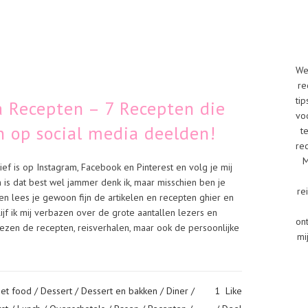
We
re
tip
a Recepten – 7 Recepten die
vo
n op social media deelden!
t
re
M
ctief is op Instagram, Facebook en Pinterest en volg je mij
an is dat best wel jammer denk ik, maar misschien ben je
re
en lees je gewoon fijn de artikelen en recepten ghier en
lijf ik mij verbazen over de grote aantallen lezers en
on
e lezen de recepten, reisverhalen, maar ook de persoonlijke
mi
et food
/
Dessert
/
Dessert en bakken
/
Diner
/
1
Like