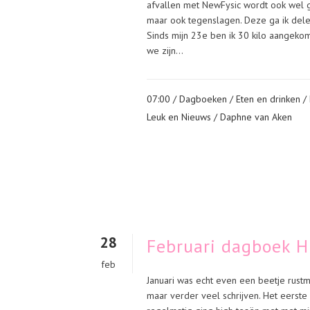
afvallen met NewFysic wordt ook wel g
maar ook tegenslagen. Deze ga ik delen
Sinds mijn 23e ben ik 30 kilo aangekom
we zijn...
07:00 /
Dagboeken
/
Eten en drinken
/
Leuk en Nieuws
/ Daphne van Aken
28
Februari dagboek Hi
feb
Januari was echt even een beetje rust
maar verder veel schrijven. Het eerste