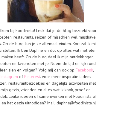
lkom bij Foodinista! Leuk dat je de blog bezoekt voor
cepten, restaurants, reizen of misschien wel musthave
s. Op de blog kun je ze allemaal vinden. Kort zal ik mij
orstellen. Ik ben Daphne en dol op alles wat met eten
e maken heeft. Op de blog deel ik mijn ontdekkingen,
cepten en favorieten met je. Neem de tijd en kijk rond.
eer zien en volgen? Volg mij dan ook op
Facebook
,
Instagram
of
Pinterest
. voor meer inspiratie tijdens
izen, restaurantbezoekjes en dagelijks activiteiten met
mijn gezin, vrienden en alles wat ik kook, proef en
tdek. Leuke ideeën of samenwerken met Foodinista of
j en het gezin uitnodigen? Mail: daphne@foodinista.nl