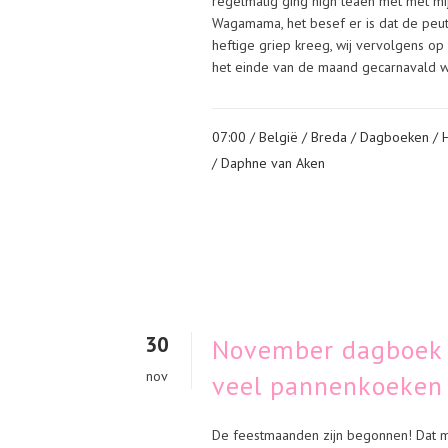
regelmatig ging high teaën met met mi
Wagamama, het besef er is dat de peut
heftige griep kreeg, wij vervolgens op
het einde van de maand gecarnavald we
07:00 /
België
/
Breda
/
Dagboeken
/
/ Daphne van Aken
30
November dagboek V
nov
veel pannenkoeken
De feestmaanden zijn begonnen! Dat mer