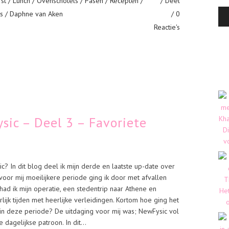
st
/
Lunch
/
Ovenschotels
/
Pasen
/
Recepten
/
Deel
is
/ Daphne van Aken
0
Reactie's
sic – Deel 3 – Favoriete
? In dit blog deel ik mijn derde en laatste up-date over
voor mij moeilijkere periode ging ik door met afvallen
d ik mijn operatie, een stedentrip naar Athene en
lijk tijden met heerlijke verleidingen. Kortom hoe ging het
in deze periode? De uitdaging voor mij was; NewFysic vol
 dagelijkse patroon. In dit...