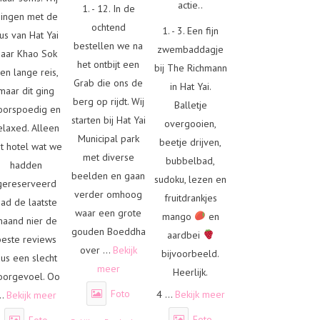
actie..
1. - 12. In de
ingen met de
ochtend
1. - 3. Een fijn
us van Hat Yai
bestellen we na
zwembaddagje
naar Khao Sok
het ontbijt een
bij The Richmann
en lange reis,
Grab die ons de
in Hat Yai.
maar dit ging
berg op rijdt. Wij
Balletje
oorspoedig en
starten bij Hat Yai
overgooien,
elaxed. Alleen
Municipal park
beetje drijven,
t hotel wat we
met diverse
bubbelbad,
hadden
beelden en gaan
sudoku, lezen en
gereserveerd
verder omhoog
fruitdrankjes
had de laatste
waar een grote
mango
en
maand nier de
gouden Boeddha
aardbei
beste reviews
over
...
Bekijk
bijvoorbeeld.
us een slecht
meer
Heerlijk.
oorgevoel. Oo
Foto
4
...
Bekijk meer
..
Bekijk meer
Foto
Foto