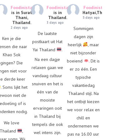
Foodinista
Foodinista
Foodinista
is in
is in Surat
is in
Hatyai,Thailand.
Thani,
Thailand.
5 days ago
Thailand.
3 days ago
2 days ago
Sommigen
De laatste
dagen zijn
Ken je die
postkaart uit Hat
heerlijk
, maar
ensen die naar
Yai Thailand
.
niet bijzonder
Khao Sok
Na een dagje
boeiend
. Dit is
gingen? Die
relaxen gaan we
er zo één. Een
ngen niet voor
vandaag cultuur
typische
e derde keer
snuiven en het is
vakantiedag
. Soms lijkt het
één van de
Thailand stijl. Na
ewoon niet de
mooiste
het ontbijt kiezen
edoeling of is
ervaringen ooit
we voor relax en
denken nodig.
in Thailand bij
chill en
We love
tempels die ook
ondernemen we
Thailand
,
wel intens zijn.
pas na 16.00 uur
aar soms. Wij