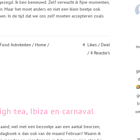
ezegd. Ik ben benieuwd. Zelf verwacht ik fijne momenten,
. Maar het moet anders en niet een klein beetje ook.
en. In de tijd dat we ons zelf moeten accepteren zoals
Food Activiteiten
/
Home
/
4
Likes
Deel
m
4 Reactie's
gi
d
g
b
gh tea, Ibiza en carnaval
om
maand, wel met een bezoekje aan een aantal beurzen,
 dagboek is dan ook van de maand Februari! Waarin ik
m