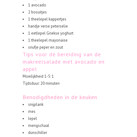
1 avocado
2 bosuitjes
1 theelepel kappertjes
handje verse peterselie
1 eetlepel Griekse yoghurt
1 theelepel mayonaise
snufje peper en zout
Tips voor de bereiding van de
makreelsalade met avocado en
appel
Moeilijkheid 1-5: 1
Tijdsduur: 20 minuten
Benodigdheden in de keuken
snijplank
mes
lepel
mengschaal
dunschiller