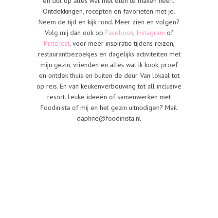
en dol op alles wat met eten te maken heeft.
Ontdekkingen, recepten en favorieten met je.
Neem de tijd en kijk rond. Meer zien en volgen?
Volg mij dan ook op
Facebook
,
Instagram
of
Pinterest
. voor meer inspiratie tijdens reizen,
restaurantbezoekjes en dagelijks activiteiten met
mijn gezin, vrienden en alles wat ik kook, proef
en ontdek thuis en buiten de deur. Van lokaal tot
op reis. En van keukenverbouwing tot all inclusive
resort. Leuke ideeën of samenwerken met
Foodinista of mij en het gezin uitnodigen? Mail:
daphne@foodinista.nl