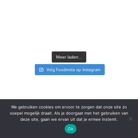
Meer laden...
Volg Foodinista op Instagram
We gebruiken cookies om ervoor te zorgen dat onze site zo
soepel mogelijk draait. Als je doorgaat met het gebruiken van
CATEGORIËN
deze site, gaan we ervan uit dat je ermee instemt.
Ok