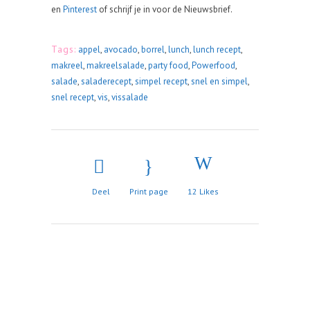
en
Pinterest
of schrijf je in voor de Nieuwsbrief.
Tags:
appel
,
avocado
,
borrel
,
lunch
,
lunch recept
,
makreel
,
makreelsalade
,
party food
,
Powerfood
,
salade
,
saladerecept
,
simpel recept
,
snel en simpel
,
snel recept
,
vis
,
vissalade
Deel
Print page
12
Likes