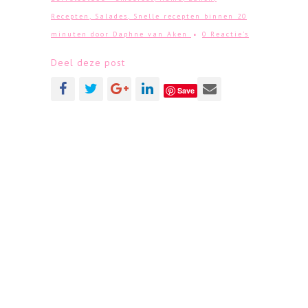
Recepten
,
Salades
,
Snelle recepten binnen 20
minuten
door
Daphne van Aken
0 Reactie's
Deel deze post
Save