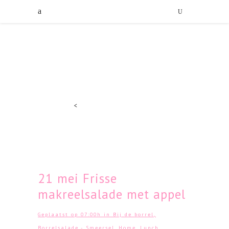
<
21 mei
Frisse
makreelsalade met appel
Geplaatst op 07:00h
in
Bij de borrel
,
Borrelsalade - Smeersel
,
Home
,
Lunch
,