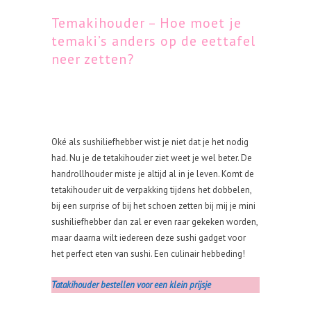
Temakihouder – Hoe moet je
temaki’s anders op de eettafel
neer zetten?
Oké als sushiliefhebber wist je niet dat je het nodig
had. Nu je de tetakihouder ziet weet je wel beter. De
handrollhouder miste je altijd al in je leven. Komt de
tetakihouder uit de verpakking tijdens het dobbelen,
bij een surprise of bij het schoen zetten bij mij je mini
sushiliefhebber dan zal er even raar gekeken worden,
maar daarna wilt iedereen deze sushi gadget voor
het perfect eten van sushi. Een culinair hebbeding!
Tatakihouder bestellen voor een klein prijsje