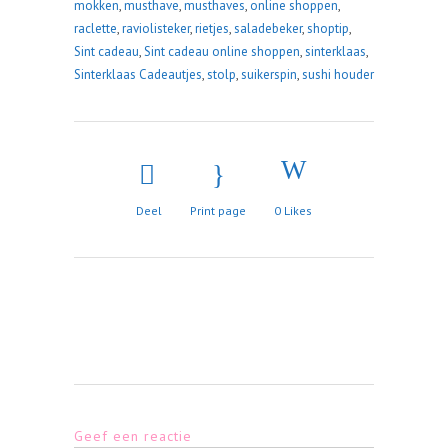
mokken
,
musthave
,
musthaves
,
online shoppen
,
raclette
,
raviolisteker
,
rietjes
,
saladebeker
,
shoptip
,
Sint cadeau
,
Sint cadeau online shoppen
,
sinterklaas
,
Sinterklaas Cadeautjes
,
stolp
,
suikerspin
,
sushi houder
Deel
Print page
0
Likes
Geef een reactie