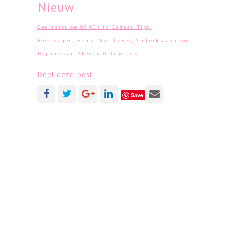
Nieuw
Geplaatst op 07:00h
in
Cadeau Tips
,
Feestdagen
,
Home
,
Musthaves
,
Sinterklaas
door
Daphne van Aken
0 Reactie's
Deel deze post
Save