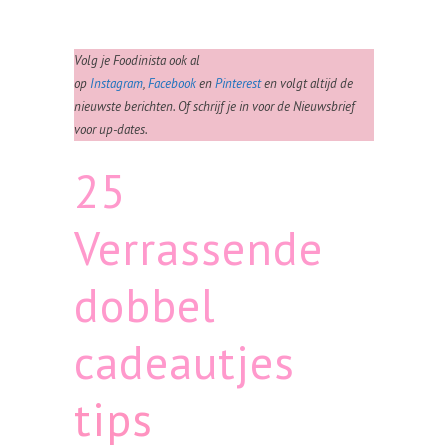
Volg je Foodinista ook al
op
Instagram
,
Facebook
en
Pinterest
en volgt altijd de
nieuwste berichten. Of schrijf je in voor de Nieuwsbrief
voor up-dates.
25
Verrassende
dobbel
cadeautjes
tips