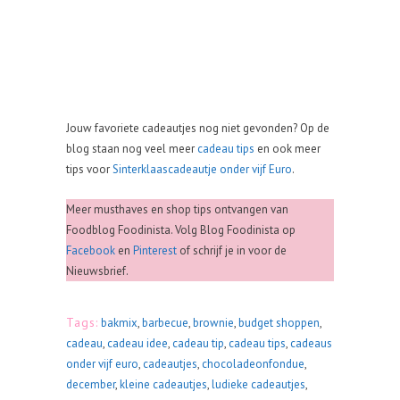
Jouw favoriete cadeautjes nog niet gevonden? Op de
blog staan nog veel meer
cadeau tips
en ook meer
tips voor
Sinterklaascadeautje onder vijf Euro
.
Meer musthaves en shop tips ontvangen van
Foodblog Foodinista. Volg Blog Foodinista op
Facebook
en
Pinterest
of schrijf je in voor de
Nieuwsbrief.
Tags:
bakmix
,
barbecue
,
brownie
,
budget shoppen
,
cadeau
,
cadeau idee
,
cadeau tip
,
cadeau tips
,
cadeaus
onder vijf euro
,
cadeautjes
,
chocoladeonfondue
,
december
,
kleine cadeautjes
,
ludieke cadeautjes
,