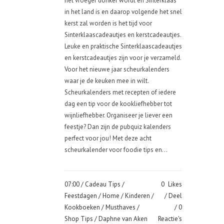
het vroeger donker wordt en Sinterklaas
in het land is en daarop volgende het snel
kerst zal worden is het tijd voor
Sinterklaascadeautjes en kerstcadeautjes.
Leuke en praktische Sinterklaascadeautjes
en kerstcadeautjes zijn voor je verzameld.
Voor het nieuwe jaar scheurkalenders
waar je de keuken mee in wilt.
Scheurkalenders met recepten of iedere
dag een tip voor de kookliefhebber tot
wijnliefhebber. Organiseer je liever een
feestje? Dan zijn de pubquiz kalenders
perfect voor jou! Met deze acht
scheurkalender voor foodie tips en...
07:00 /
Cadeau Tips
/
0
Likes
Feestdagen
/
Home
/
Kinderen
/
Deel
Kookboeken
/
Musthaves
/
0
Shop Tips
/ Daphne van Aken
Reactie's