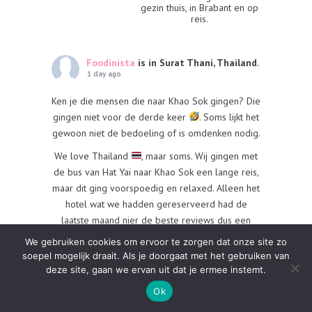
gezin thuis, in Brabant en op
reis.
Foodinista
is in Surat Thani, Thailand.
1 day ago
Ken je die mensen die naar Khao Sok gingen? Die
gingen niet voor de derde keer
. Soms lijkt het
gewoon niet de bedoeling of is omdenken nodig.
We love Thailand
, maar soms. Wij gingen met
de bus van Hat Yai naar Khao Sok een lange reis,
maar dit ging voorspoedig en relaxed. Alleen het
hotel wat we hadden gereserveerd had de
laatste maand nier de beste reviews dus een
slecht voorgevoel. Oo
...
Bekijk meer
We gebruiken cookies om ervoor te zorgen dat onze site zo
soepel mogelijk draait. Als je doorgaat met het gebruiken van
Foto
deze site, gaan we ervan uit dat je ermee instemt.
·
Bekijk op Facebook
Delen
Ok