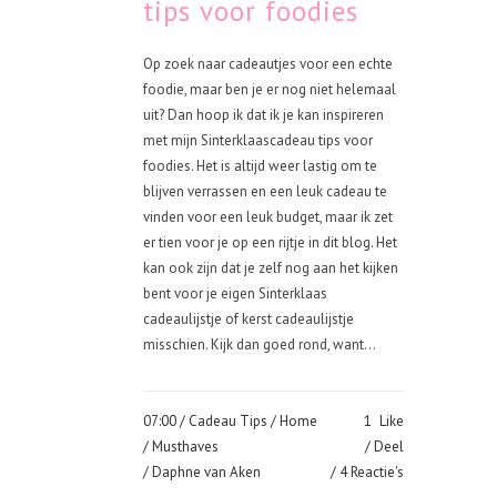
tips voor foodies
Op zoek naar cadeautjes voor een echte
foodie, maar ben je er nog niet helemaal
uit? Dan hoop ik dat ik je kan inspireren
met mijn Sinterklaascadeau tips voor
foodies. Het is altijd weer lastig om te
blijven verrassen en een leuk cadeau te
vinden voor een leuk budget, maar ik zet
er tien voor je op een rijtje in dit blog. Het
kan ook zijn dat je zelf nog aan het kijken
bent voor je eigen Sinterklaas
cadeaulijstje of kerst cadeaulijstje
misschien. Kijk dan goed rond, want...
07:00 /
Cadeau Tips
/
Home
1
Like
/
Musthaves
Deel
/ Daphne van Aken
4 Reactie's