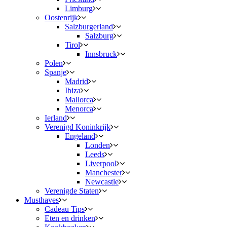
Limburg
Oostenrijk
Salzburgerland
Salzburg
Tirol
Innsbruck
Polen
Spanje
Madrid
Ibiza
Mallorca
Menorca
Ierland
Verenigd Koninkrijk
Engeland
Londen
Leeds
Liverpool
Manchester
Newcastle
Verenigde Staten
Musthaves
Cadeau Tips
Eten en drinken