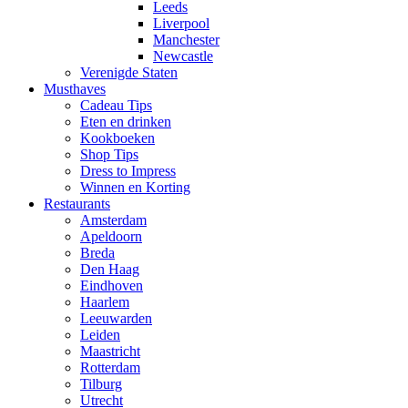
Leeds
Liverpool
Manchester
Newcastle
Verenigde Staten
Musthaves
Cadeau Tips
Eten en drinken
Kookboeken
Shop Tips
Dress to Impress
Winnen en Korting
Restaurants
Amsterdam
Apeldoorn
Breda
Den Haag
Eindhoven
Haarlem
Leeuwarden
Leiden
Maastricht
Rotterdam
Tilburg
Utrecht