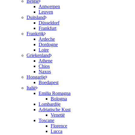
België
Antwerpen
Leuven
Duitsland
Düsseldorf
Frankfurt
Frankrijk
Ardeche
Dordogne
Loire
Griekenland
Athene
Chios
Naxos
Hongarije
Boedapest
Italië
Emilia Romagna
Bologna
Lombardije
Adriatische Kust
Venetië
Toscane
Florence
Lucca