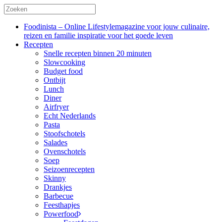
Foodinista – Online Lifestylemagazine voor jouw culinaire,
reizen en familie inspiratie voor het goede leven
Recepten
Snelle recepten binnen 20 minuten
Slowcooking
Budget food
Ontbijt
Lunch
Diner
Airfryer
Echt Nederlands
Pasta
Stoofschotels
Salades
Ovenschotels
Soep
Seizoenrecepten
Skinny
Drankjes
Barbecue
Feesthapjes
Powerfood