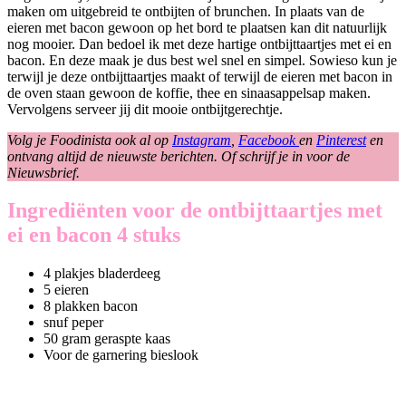
maken om uitgebreid te ontbijten of brunchen. In plaats van de
eieren met bacon gewoon op het bord te plaatsen kan dit natuurlijk
nog mooier. Dan bedoel ik met deze hartige ontbijttaartjes met ei en
bacon. En deze maak je dus best wel snel en simpel. Sowieso kun je
terwijl je deze ontbijttaartjes maakt of terwijl de eieren met bacon in
de oven staan gewoon de koffie, thee en sinaasappelsap maken.
Vervolgens serveer jij dit mooie ontbijtgerechtje.
Volg je Foodinista ook al op
Instagram
,
Facebook
en
Pinterest
en
ontvang altijd de nieuwste berichten. Of schrijf je in voor de
Nieuwsbrief.
Ingrediënten voor de ontbijttaartjes met
ei en bacon 4 stuks
4 plakjes bladerdeeg
5 eieren
8 plakken bacon
snuf peper
50 gram geraspte kaas
Voor de garnering bieslook