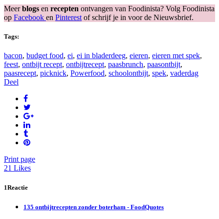
Meer
blogs
en
recepten
ontvangen van Foodinista? Volg Foodinista
op
Facebook
en
Pinterest
of schrijf je in voor de Nieuwsbrief.
Tags:
bacon
,
budget food
,
ei
,
ei in bladerdeeg
,
eieren
,
eieren met spek
,
feest
,
ontbijt recept
,
ontbijtrecept
,
paasbrunch
,
paasontbijt
,
paasrecept
,
picknick
,
Powerfood
,
schoolontbijt
,
spek
,
vaderdag
Deel
Print page
21
Likes
1Reactie
135 ontbijtrecepten zonder boterham - FoodQuotes