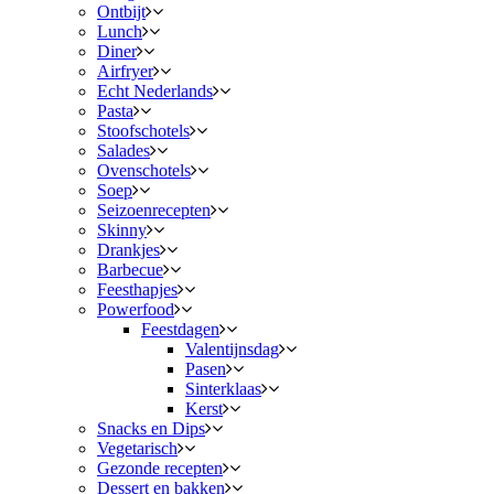
Ontbijt
Lunch
Diner
Airfryer
Echt Nederlands
Pasta
Stoofschotels
Salades
Ovenschotels
Soep
Seizoenrecepten
Skinny
Drankjes
Barbecue
Feesthapjes
Powerfood
Feestdagen
Valentijnsdag
Pasen
Sinterklaas
Kerst
Snacks en Dips
Vegetarisch
Gezonde recepten
Dessert en bakken