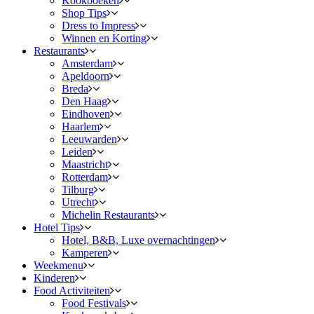
Kookboeken
Shop Tips
Dress to Impress
Winnen en Korting
Restaurants
Amsterdam
Apeldoorn
Breda
Den Haag
Eindhoven
Haarlem
Leeuwarden
Leiden
Maastricht
Rotterdam
Tilburg
Utrecht
Michelin Restaurants
Hotel Tips
Hotel, B&B, Luxe overnachtingen
Kamperen
Weekmenu
Kinderen
Food Activiteiten
Food Festivals