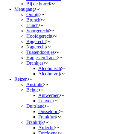
Bij de borrel
Menugang
Ontbijt
Brunch
Lunch
Voorgerecht
Hoofdgerecht
Bijgerecht
Nagerecht
Tussendoortjes
Hapjes en Tapas
Drankjes
Alcoholisch
Alcoholvrij
Reizen
Australië
België
Antwerpen
Leuven
Duitsland
Düsseldorf
Frankfurt
Frankrijk
Ardeche
Dordogne