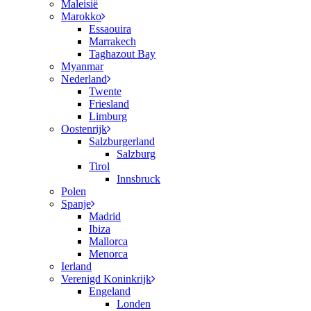
Maleisië
Marokko
Essaouira
Marrakech
Taghazout Bay
Myanmar
Nederland
Twente
Friesland
Limburg
Oostenrijk
Salzburgerland
Salzburg
Tirol
Innsbruck
Polen
Spanje
Madrid
Ibiza
Mallorca
Menorca
Ierland
Verenigd Koninkrijk
Engeland
Londen