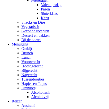
Feestdagen
Valentijnsdag
Pasen
Sinterklaas
Kerst
Snacks en Dips
Vegetarisch
Gezonde recepten
Dessert en bakken
Bij de borrel
Menugang
Ontbijt
Brunch
Lunch
Voorgerecht
Hoofdgerecht
Bijgerecht
Nagerecht
Tussendoortjes
Hapjes en Tapas
Drankjes
Alcoholisch
Alcoholvrij
Reizen
Australië