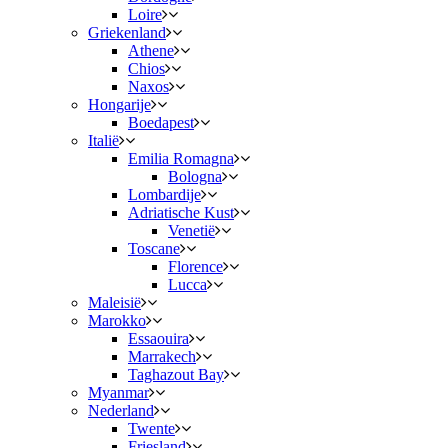
Loire
Griekenland
Athene
Chios
Naxos
Hongarije
Boedapest
Italië
Emilia Romagna
Bologna
Lombardije
Adriatische Kust
Venetië
Toscane
Florence
Lucca
Maleisië
Marokko
Essaouira
Marrakech
Taghazout Bay
Myanmar
Nederland
Twente
Friesland