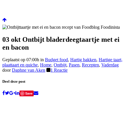
03 okt
Ontbijt bladerdeegtaartje met ei
en bacon
Geplaatst op 07:00h
in
Budget food
,
Hartig bakken
,
Hartige taart,
plaattaart en quiche
,
Home
,
Ontbijt
,
Pasen
,
Recepten
,
Vaderdag
door
Daphne van Aken
1 Reactie
Deel deze post
Save