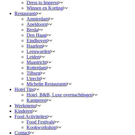
Dress to Impress
Winnen en Korting
Restaurants
Amsterdam
Apeldoorn
Breda
Den Haag
Eindhoven
Haarlem
Leeuwarden
Leiden
Maastricht
Rotterdam
Tilburg
Utrecht
Michelin Restaurants
Hotel Tips
Hotel, B&B, Luxe overnachtingen
Kamperen
Weekmenu
Kinderen
Food Activiteiten
Food Festivals
Kookworkshop
Contact