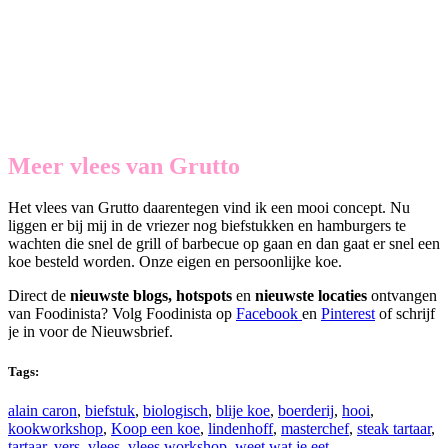
Meer vlees van Grutto
Het vlees van Grutto daarentegen vind ik een mooi concept. Nu
liggen er bij mij in de vriezer nog biefstukken en hamburgers te
wachten die snel de grill of barbecue op gaan en dan gaat er snel een
koe besteld worden. Onze eigen en persoonlijke koe.
Direct de
nieuwste blogs, hotspots
en
nieuwste locaties
ontvangen
van Foodinista? Volg Foodinista op
Facebook
en
Pinterest
of schrijf
je in voor de Nieuwsbrief.
Tags:
alain caron
,
biefstuk
,
biologisch
,
blije koe
,
boerderij
,
hooi
,
kookworkshop
,
Koop een koe
,
lindenhoff
,
masterchef
,
steak tartaar
,
tartaar
,
vers
,
vlees
,
vlees workshop
,
weet wat je eet