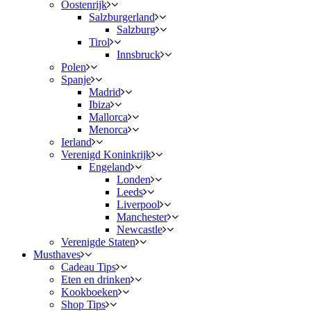
Oostenrijk
Salzburgerland
Salzburg
Tirol
Innsbruck
Polen
Spanje
Madrid
Ibiza
Mallorca
Menorca
Ierland
Verenigd Koninkrijk
Engeland
Londen
Leeds
Liverpool
Manchester
Newcastle
Verenigde Staten
Musthaves
Cadeau Tips
Eten en drinken
Kookboeken
Shop Tips