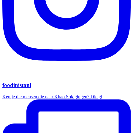
foodinistanl
Ken je die mensen die naar Khao Sok gingen? Die gi