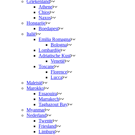
Griekenland
Athene
Chios
Naxos
Hongarije
Boedapest
Italië
Emilia Romagna
Bologna
Lombardije
Adriatische Kust
Venetië
Toscane
Florence
Lucca
Maleisië
Marokko
Essaouira
Marrakech
Taghazout Bay
Myanmar
Nederland
Twente
Friesland
Limburg