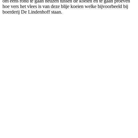
om eens rond te gaan neuzen tussen de koeien en te gaan proeven
hoe vers het vlees is van deze blije koeien welke bijvoorbeeld bij
boerderij De Lindenhoff staan.