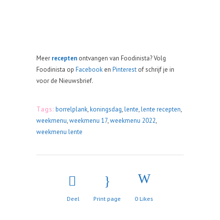
Meer
recepten
ontvangen van Foodinista? Volg
Foodinista op
Facebook
en
Pinterest
of schrijf je in
voor de Nieuwsbrief.
Tags:
borrelplank
,
koningsdag
,
lente
,
lente recepten
,
weekmenu
,
weekmenu 17
,
weekmenu 2022
,
weekmenu lente
Deel
Print page
0
Likes