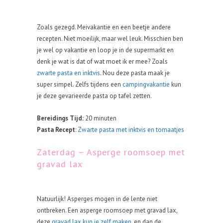
Zoals gezegd. Meivakantie en een beetje andere
recepten. Niet moeilijk, maar wel leuk. Misschien ben
je wel op vakantie en loop je in de supermarkt en
denk je wat is dat of wat moet ik er mee? Zoals
zwarte pasta en inktvis
. Nou deze pasta maak je
super simpel. Zelfs tijdens een
campingvakantie
kun
je deze gevarieerde pasta op tafel zetten.
Bereidings Tijd:
20 minuten
Pasta Recept
:
Zwarte pasta met inktvis en tomaatjes
Zaterdag – Asperge roomsoep met
gravad lax
Natuurlijk! Asperges mogen in de lente niet
ontbreken. Een asperge roomsoep met gravad lax,
deze
gravad lax kun je zelf maken
, en dan de