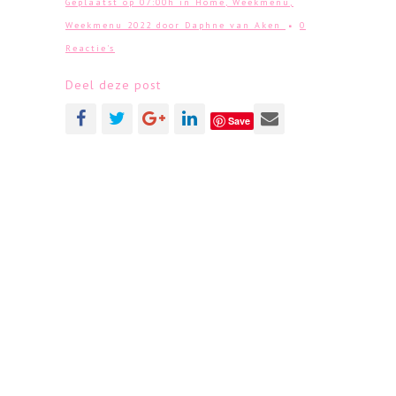
Geplaatst op 07:00h
in
Home
,
Weekmenu
,
Weekmenu 2022
door
Daphne van Aken
0
Reactie's
Deel deze post
Save