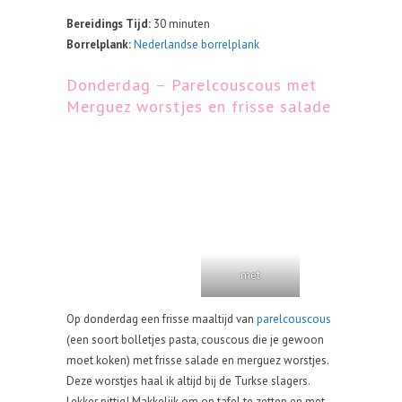
Bereidings Tijd:
30 minuten
Borrelplank:
Nederlandse borrelplank
Donderdag – Parelcouscous met
Merguez worstjes en frisse salade
met
Op donderdag een frisse maaltijd van
parelcouscous
(een soort bolletjes pasta, couscous die je gewoon
moet koken) met frisse salade en merguez worstjes.
Deze worstjes haal ik altijd bij de Turkse slagers.
Lekker pittig! Makkelijk om op tafel te zetten en met