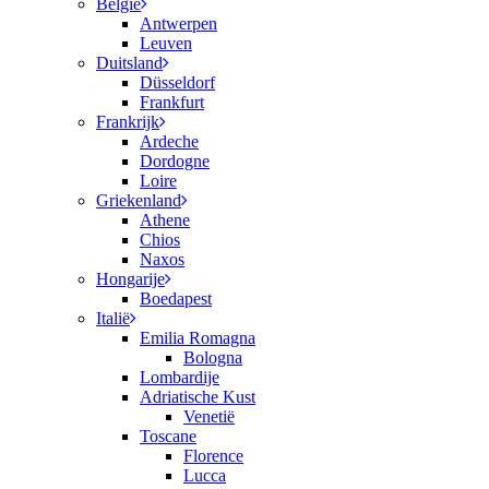
België
Antwerpen
Leuven
Duitsland
Düsseldorf
Frankfurt
Frankrijk
Ardeche
Dordogne
Loire
Griekenland
Athene
Chios
Naxos
Hongarije
Boedapest
Italië
Emilia Romagna
Bologna
Lombardije
Adriatische Kust
Venetië
Toscane
Florence
Lucca