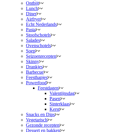
Ontbijt
Lunch
Diner
Airfryer
Echt Nederlands
Pasta
Stoofschotels
Salades
Ovenschotels
Soep
Seizoenrecepten
Skinny
Drankjes
Barbecue
Feesthapjes
Powerfood
Feestdagen
Valentijnsdag
Pasen
Sinterklaas
Kerst
Snacks en Dips
Vegetarisch
Gezonde recepten
Dessert en bakken