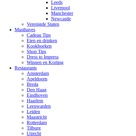
Leeds
Liverpool
Manchester
Newcastle
Verenigde Staten
Musthaves
Cadeau Tips
Eten en drinken
Kookboeken
Shop Tips
Dress to Impress
Winnen en Korting
Restaurants
Amsterdam
Apeldoorn
Breda
Den Haag
Eindhoven
Haarlem
Leeuwarden
Leiden
Maastricht
Rotterdam
Tilburg
Utrecht