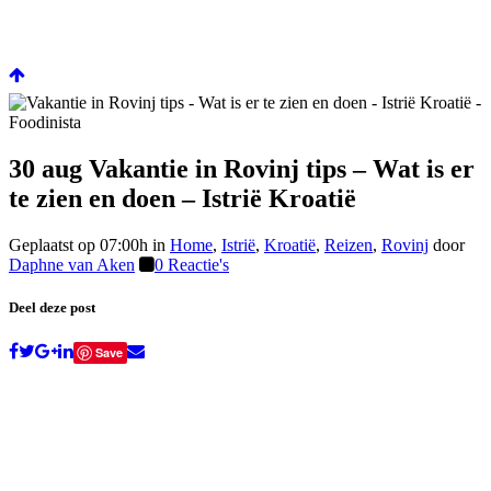
30 aug
Vakantie in Rovinj tips – Wat is er
te zien en doen – Istrië Kroatië
Geplaatst op 07:00h
in
Home
,
Istrië
,
Kroatië
,
Reizen
,
Rovinj
door
Daphne van Aken
0 Reactie's
Deel deze post
Save