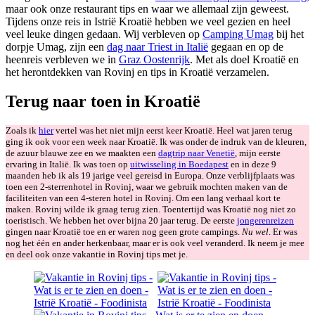
maar ook onze restaurant tips en waar we allemaal zijn geweest.
Tijdens onze reis in Istrië Kroatië hebben we veel gezien en heel
veel leuke dingen gedaan. Wij verbleven op
Camping Umag
bij het
dorpje Umag, zijn een
dag naar Triest in Italië
gegaan en op de
heenreis verbleven we in
Graz Oostenrijk
. Met als doel Kroatië en
het herontdekken van Rovinj en tips in Kroatië verzamelen.
Terug naar toen in Kroatië
Zoals ik
hier
vertel was het niet mijn eerst keer Kroatië. Heel wat jaren terug
ging ik ook voor een week naar Kroatië. Ik was onder de indruk van de kleuren,
de azuur blauwe zee en we maakten een
dagtrip naar Venetië
, mijn eerste
ervaring in Italië. Ik was toen op
uitwisseling in Boedapest
en in deze 9
maanden heb ik als 19 jarige veel gereisd in Europa. Onze verblijfplaats was
toen een 2-sterrenhotel in Rovinj, waar we gebruik mochten maken van de
faciliteiten van een 4-steren hotel in Rovinj. Om een lang verhaal kort te
maken. Rovinj wilde ik graag terug zien. Toentertijd was Kroatië nog niet zo
toeristisch. We hebben het over bijna 20 jaar terug. De eerste
jongerenreizen
gingen naar Kroatië toe en er waren nog geen grote campings.
Nu wel
. Er was
nog het één en ander herkenbaar, maar er is ook veel veranderd. Ik neem je mee
en deel ook onze vakantie in Rovinj tips met je.