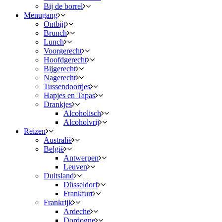
Bij de borrel
Menugang
Ontbijt
Brunch
Lunch
Voorgerecht
Hoofdgerecht
Bijgerecht
Nagerecht
Tussendoortjes
Hapjes en Tapas
Drankjes
Alcoholisch
Alcoholvrij
Reizen
Australië
België
Antwerpen
Leuven
Duitsland
Düsseldorf
Frankfurt
Frankrijk
Ardeche
Dordogne