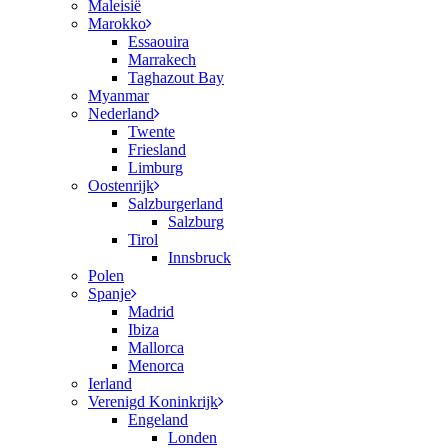
Maleisië
Marokko
Essaouira
Marrakech
Taghazout Bay
Myanmar
Nederland
Twente
Friesland
Limburg
Oostenrijk
Salzburgerland
Salzburg
Tirol
Innsbruck
Polen
Spanje
Madrid
Ibiza
Mallorca
Menorca
Ierland
Verenigd Koninkrijk
Engeland
Londen