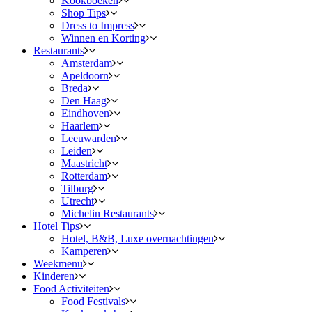
Kookboeken
Shop Tips
Dress to Impress
Winnen en Korting
Restaurants
Amsterdam
Apeldoorn
Breda
Den Haag
Eindhoven
Haarlem
Leeuwarden
Leiden
Maastricht
Rotterdam
Tilburg
Utrecht
Michelin Restaurants
Hotel Tips
Hotel, B&B, Luxe overnachtingen
Kamperen
Weekmenu
Kinderen
Food Activiteiten
Food Festivals