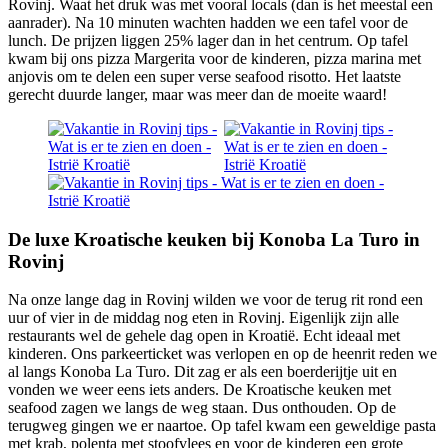
Rovinj. Waat het druk was met vooral locals (dan is het meestal een
aanrader). Na 10 minuten wachten hadden we een tafel voor de
lunch. De prijzen liggen 25% lager dan in het centrum. Op tafel
kwam bij ons pizza Margerita voor de kinderen, pizza marina met
anjovis om te delen een super verse seafood risotto. Het laatste
gerecht duurde langer, maar was meer dan de moeite waard!
De luxe Kroatische keuken bij Konoba La Turo in
Rovinj
Na onze lange dag in Rovinj wilden we voor de terug rit rond een
uur of vier in de middag nog eten in Rovinj. Eigenlijk zijn alle
restaurants wel de gehele dag open in Kroatië. Echt ideaal met
kinderen. Ons parkeerticket was verlopen en op de heenrit reden we
al langs Konoba La Turo. Dit zag er als een boerderijtje uit en
vonden we weer eens iets anders. De Kroatische keuken met
seafood zagen we langs de weg staan. Dus onthouden. Op de
terugweg gingen we er naartoe. Op tafel kwam een geweldige pasta
met krab, polenta met stoofvlees en voor de kinderen een grote