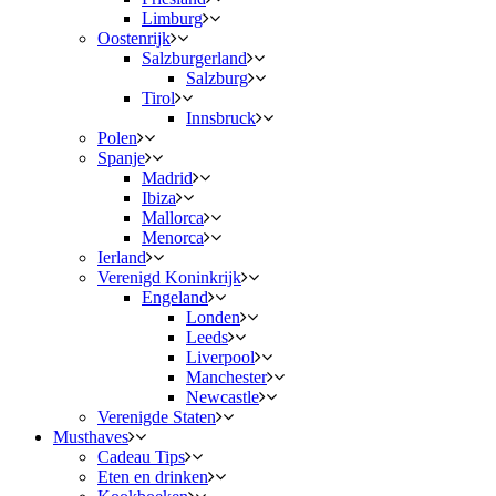
Limburg
Oostenrijk
Salzburgerland
Salzburg
Tirol
Innsbruck
Polen
Spanje
Madrid
Ibiza
Mallorca
Menorca
Ierland
Verenigd Koninkrijk
Engeland
Londen
Leeds
Liverpool
Manchester
Newcastle
Verenigde Staten
Musthaves
Cadeau Tips
Eten en drinken