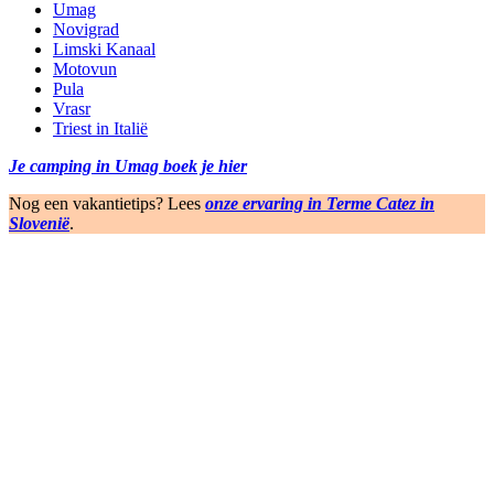
Umag
Novigrad
Limski Kanaal
Motovun
Pula
Vrasr
Triest in Italië
Je camping in Umag boek je hier
Nog een vakantietips? Lees
onze ervaring in Terme Catez in
Slovenië
.