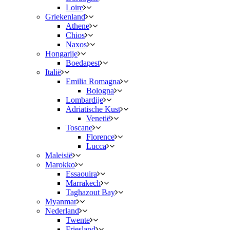
Loire
Griekenland
Athene
Chios
Naxos
Hongarije
Boedapest
Italië
Emilia Romagna
Bologna
Lombardije
Adriatische Kust
Venetië
Toscane
Florence
Lucca
Maleisië
Marokko
Essaouira
Marrakech
Taghazout Bay
Myanmar
Nederland
Twente
Friesland