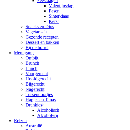
Feestdagen
Valentijnsdag
Pasen
Sinterklaas
Kerst
Snacks en Dips
Vegetarisch
Gezonde recepten
Dessert en bakken
Bij de borrel
Menugang
Ontbijt
Brunch
Lunch
Voorgerecht
Hoofdgerecht
Bijgerecht
Nagerecht
Tussendoortjes
Hapjes en Tapas
Drankjes
Alcoholisch
Alcoholvrij
Reizen
Australië