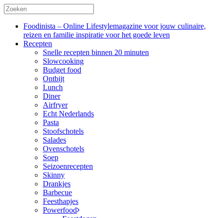
Foodinista – Online Lifestylemagazine voor jouw culinaire,
reizen en familie inspiratie voor het goede leven
Recepten
Snelle recepten binnen 20 minuten
Slowcooking
Budget food
Ontbijt
Lunch
Diner
Airfryer
Echt Nederlands
Pasta
Stoofschotels
Salades
Ovenschotels
Soep
Seizoenrecepten
Skinny
Drankjes
Barbecue
Feesthapjes
Powerfood