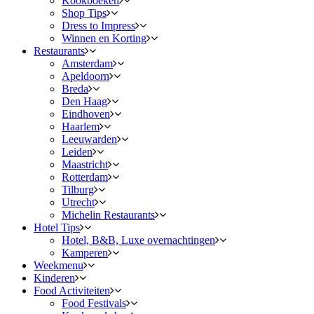
Kookboeken
Shop Tips
Dress to Impress
Winnen en Korting
Restaurants
Amsterdam
Apeldoorn
Breda
Den Haag
Eindhoven
Haarlem
Leeuwarden
Leiden
Maastricht
Rotterdam
Tilburg
Utrecht
Michelin Restaurants
Hotel Tips
Hotel, B&B, Luxe overnachtingen
Kamperen
Weekmenu
Kinderen
Food Activiteiten
Food Festivals