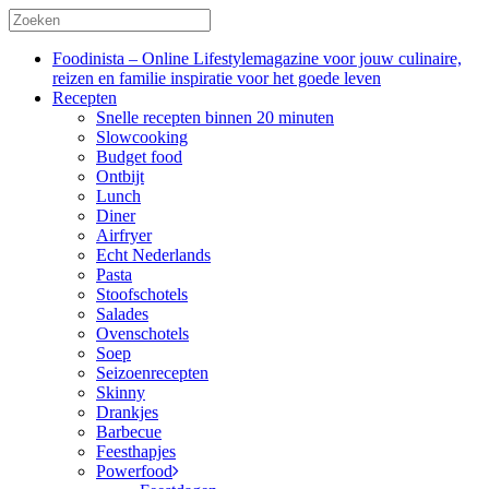
Foodinista – Online Lifestylemagazine voor jouw culinaire,
reizen en familie inspiratie voor het goede leven
Recepten
Snelle recepten binnen 20 minuten
Slowcooking
Budget food
Ontbijt
Lunch
Diner
Airfryer
Echt Nederlands
Pasta
Stoofschotels
Salades
Ovenschotels
Soep
Seizoenrecepten
Skinny
Drankjes
Barbecue
Feesthapjes
Powerfood