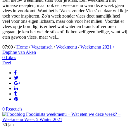
Een nieuw weekmenu staat voor je klaar. Een weekmenu met
winterse recepten, maar ook een weekmenu waar deze week geen
vlees in voorkomt. Want het is 'Week zonder Vlees' en daar wil ik je
toch voor inspireren. Zo'n week zonder vlees doet namelijk heel
veel voor ons eigen lichaam, maar ook voor het milieu. Voordat er
vlees op je bord ligt is er heel wat water en brandstof verloren
gegaan, je ken het wel de stikstof. Ik ben zelf geen heilige, want wij
eten gewoon vlees, maar wel...
07:00 /
Home
/
Vegetarisch
/
Weekmenu
/
Weekmenu 2021
/
Daphne van Aken
0
Likes
Deel
0 Reactie's
30
jan