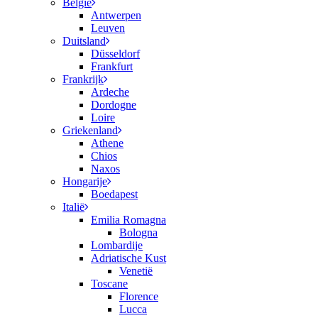
België
Antwerpen
Leuven
Duitsland
Düsseldorf
Frankfurt
Frankrijk
Ardeche
Dordogne
Loire
Griekenland
Athene
Chios
Naxos
Hongarije
Boedapest
Italië
Emilia Romagna
Bologna
Lombardije
Adriatische Kust
Venetië
Toscane
Florence
Lucca