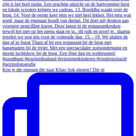
Ken je die mensen die naar Khao Sok gingen? Die gi