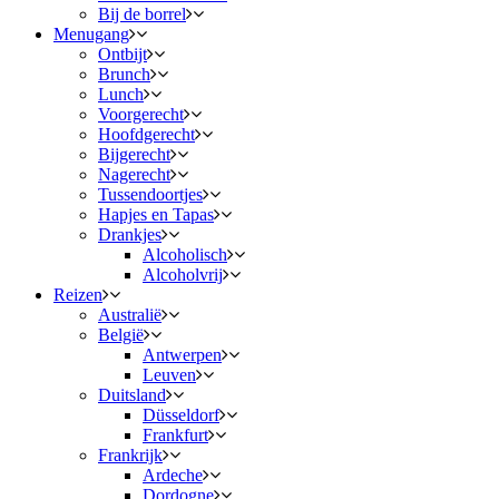
Bij de borrel
Menugang
Ontbijt
Brunch
Lunch
Voorgerecht
Hoofdgerecht
Bijgerecht
Nagerecht
Tussendoortjes
Hapjes en Tapas
Drankjes
Alcoholisch
Alcoholvrij
Reizen
Australië
België
Antwerpen
Leuven
Duitsland
Düsseldorf
Frankfurt
Frankrijk
Ardeche
Dordogne