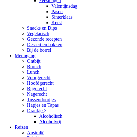
Feestdagen
Valentijnsdag
Pasen
Sinterklaas
Kerst
Snacks en Dips
Vegetarisch
Gezonde recepten
Dessert en bakken
Bij de borrel
Menugang
Ontbijt
Brunch
Lunch
Voorgerecht
Hoofdgerecht
Bijgerecht
Nagerecht
Tussendoortjes
Hapjes en Tapas
Drankjes
Alcoholisch
Alcoholvrij
Reizen
Australië