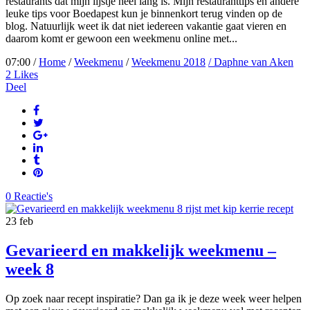
restaurants dat mijn lijstje heel lang is. Mijn restauranttips en andere
leuke tips voor Boedapest kun je binnenkort terug vinden op de
blog. Natuurlijk weet ik dat niet iedereen vakantie gaat vieren en
daarom komt er gewoon een weekmenu online met...
07:00 /
Home
/
Weekmenu
/
Weekmenu 2018
/ Daphne van Aken
2
Likes
Deel
0 Reactie's
23
feb
Gevarieerd en makkelijk weekmenu –
week 8
Op zoek naar recept inspiratie? Dan ga ik je deze week weer helpen