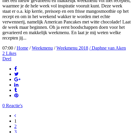
met een nieuw gevarieerd en makkelijk weekmenu vol met recepten,
waarmee je de hele week vol inspiratie vooruit kunt. Deze week
staat er o.a. kip kerrie, preisoep en een frisse mangosmoothie op het
recept en om in het weekend wakker te worden met echte
verwennerij, namelijk American Pancakes met witte chocolade! Laat
de week maar beginnen. Oh ja eerst boodschappen doen voor het
gevarieerd en makkelijk weekmenu. En laat je mij weten welke
recepten jij...
07:00 /
Home
/
Weekmenu
/
Weekmenu 2018
/ Daphne van Aken
2
Likes
Deel
0 Reactie's
1
2
3