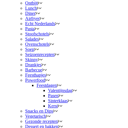
Ontbijt
Lunch
Diner
Airfryer
Echt Nederlands
Pasta
Stoofschotels
Salades
Ovenschotels
Soep
Seizoenrecepten
Skinny
Drankjes
Barbecue
Feesthapjes
Powerfood
Feestdagen
Valentijnsdag
Pasen
Sinterklaas
Kerst
Snacks en Dips
Vegetarisch
Gezonde recepten
Dessert en bakken