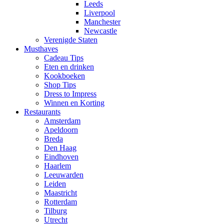
Leeds
Liverpool
Manchester
Newcastle
Verenigde Staten
Musthaves
Cadeau Tips
Eten en drinken
Kookboeken
Shop Tips
Dress to Impress
Winnen en Korting
Restaurants
Amsterdam
Apeldoorn
Breda
Den Haag
Eindhoven
Haarlem
Leeuwarden
Leiden
Maastricht
Rotterdam
Tilburg
Utrecht