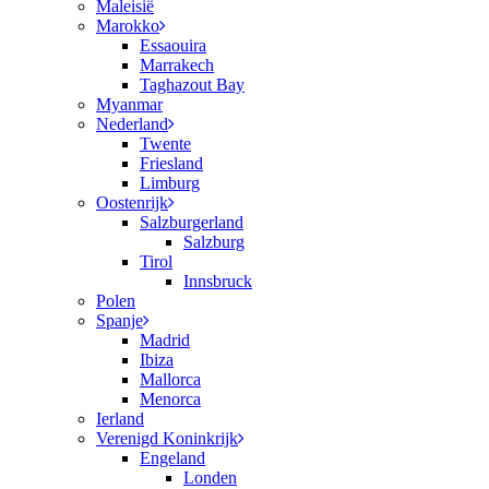
Maleisië
Marokko
Essaouira
Marrakech
Taghazout Bay
Myanmar
Nederland
Twente
Friesland
Limburg
Oostenrijk
Salzburgerland
Salzburg
Tirol
Innsbruck
Polen
Spanje
Madrid
Ibiza
Mallorca
Menorca
Ierland
Verenigd Koninkrijk
Engeland
Londen