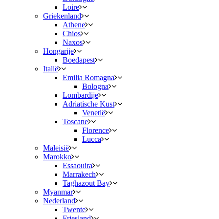
Loire
Griekenland
Athene
Chios
Naxos
Hongarije
Boedapest
Italië
Emilia Romagna
Bologna
Lombardije
Adriatische Kust
Venetië
Toscane
Florence
Lucca
Maleisië
Marokko
Essaouira
Marrakech
Taghazout Bay
Myanmar
Nederland
Twente
Friesland