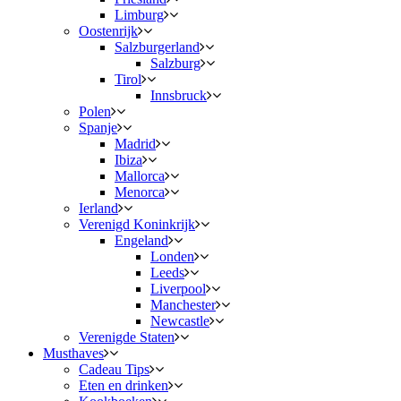
Limburg
Oostenrijk
Salzburgerland
Salzburg
Tirol
Innsbruck
Polen
Spanje
Madrid
Ibiza
Mallorca
Menorca
Ierland
Verenigd Koninkrijk
Engeland
Londen
Leeds
Liverpool
Manchester
Newcastle
Verenigde Staten
Musthaves
Cadeau Tips
Eten en drinken