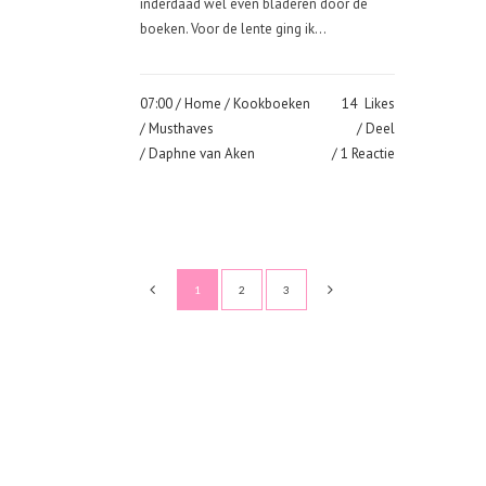
inderdaad wel even bladeren door de
boeken. Voor de lente ging ik...
07:00 /
Home
/
Kookboeken
14
Likes
/
Musthaves
Deel
/ Daphne van Aken
1 Reactie
1
2
3