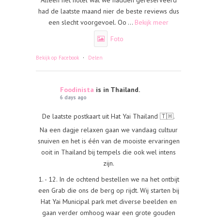
Alleen het hotel wat we hadden gereserveerd
had de laatste maand nier de beste reviews dus
een slecht voorgevoel. Oo
...
Bekijk meer
Foto
·
Bekijk op Facebook
Delen
Foodinista
is in Thailand.
6 days ago
De laatste postkaart uit Hat Yai Thailand 🇹🇭.
Na een dagje relaxen gaan we vandaag cultuur
snuiven en het is één van de mooiste ervaringen
ooit in Thailand bij tempels die ook wel intens
zijn.
1. - 12. In de ochtend bestellen we na het ontbijt
een Grab die ons de berg op rijdt. Wij starten bij
Hat Yai Municipal park met diverse beelden en
gaan verder omhoog waar een grote gouden