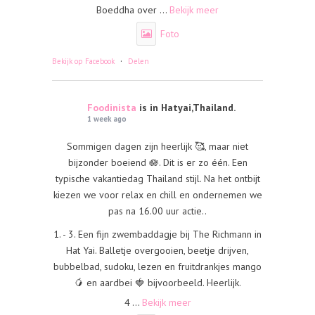
Boeddha over
...
Bekijk meer
Foto
·
Bekijk op Facebook
Delen
Foodinista
is in Hatyai,Thailand.
1 week ago
Sommigen dagen zijn heerlijk 🥰, maar niet
bijzonder boeiend 🪷. Dit is er zo één. Een
typische vakantiedag Thailand stijl. Na het ontbijt
kiezen we voor relax en chill en ondernemen we
pas na 16.00 uur actie..
1. - 3. Een fijn zwembaddagje bij The Richmann in
Hat Yai. Balletje overgooien, beetje drijven,
bubbelbad, sudoku, lezen en fruitdrankjes mango
🥭 en aardbei 🍓 bijvoorbeeld. Heerlijk.
4
...
Bekijk meer