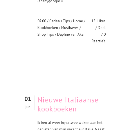
(adsbygoogle =...
07:00 /
Cadeau Tips
/
Home
/
15
Likes
Kookboeken
/
Musthaves
/
Deel
Shop Tips
/ Daphne van Aken
0
Reactie's
01
Nieuwe Italiaanse
kookboeken
jun
Ik ben al weer bijna twee weken aan het
genieten van mijn vakantie in Italië. Naast