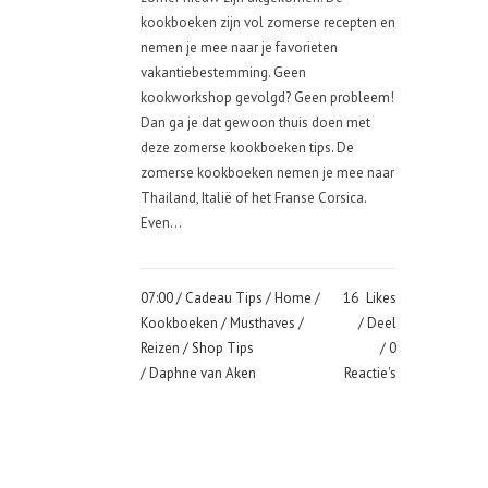
kookboeken zijn vol zomerse recepten en
nemen je mee naar je favorieten
vakantiebestemming. Geen
kookworkshop gevolgd? Geen probleem!
Dan ga je dat gewoon thuis doen met
deze zomerse kookboeken tips. De
zomerse kookboeken nemen je mee naar
Thailand, Italië of het Franse Corsica.
Even...
07:00 /
Cadeau Tips
/
Home
/
16
Likes
Kookboeken
/
Musthaves
/
Deel
Reizen
/
Shop Tips
0
/ Daphne van Aken
Reactie's