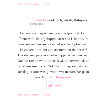
·
Bekijk op Facebook
Delen
Foodinista
is at Ipoh, Perak, Malaysia.
1 week ago
Een nieuwe dag en we gaan fris Ipoh bekijken.
Tenminste.. de afgelopen nacht had ik koorts. Dit
was iets minder en ik kan het niet echt plaatsten.
Misschien door het appartement en de onrust?
Fris drinken, paracetamol en tijgerbalsem helpen.
Ook de ramen weer open. Ik wil er sowieso uit en
voel me snel beter. Ook Philou sliep onrustig en
de dag ervoor was gewoon wat minder. We gaan
nu echt Ipoh
...
Bekijk meer
Foto
·
Bekijk op Facebook
Delen