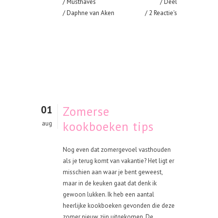
/
Musthaves
Deel
/ Daphne van Aken
2 Reactie's
01
Zomerse
kookboeken tips
aug
Nog even dat zomergevoel vasthouden
als je terug komt van vakantie? Het ligt er
misschien aan waar je bent geweest,
maar in de keuken gaat dat denk ik
gewoon lukken. Ik heb een aantal
heerlijke kookboeken gevonden die deze
zomer nieuw zijn uitgekomen. De