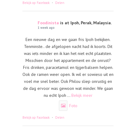
·
Bekijk op Facebook
Delen
Foodinista
is at Ipoh, Perak, Malaysia.
1 week ago
Een nieuwe dag en we gaan fris Ipoh bekijken.
Tenminste.. de afgelopen nacht had ik koorts. Dit
was iets minder en ik kan het niet echt plaatsten.
Misschien door het appartement en de onrust?
Fris drinken, paracetamol en tijgerbalsem helpen.
Ook de ramen weer open. Ik wil er sowieso uit en
voel me snel beter. Ook Philou sliep onrustig en
de dag ervoor was gewoon wat minder. We gaan
nu echt Ipoh
...
Bekijk meer
Foto
·
Bekijk op Facebook
Delen