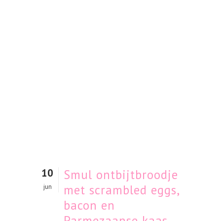
10
Smul ontbijtbroodje
met scrambled eggs,
jun
bacon en
Parmezaanse kaas