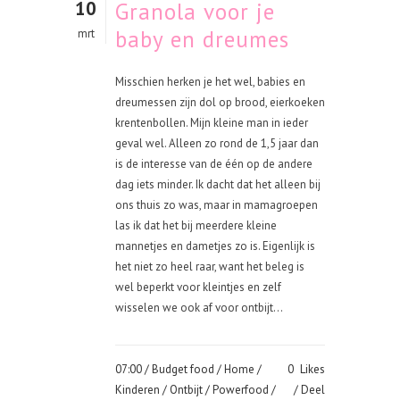
10
Granola voor je
baby en dreumes
mrt
Misschien herken je het wel, babies en
dreumessen zijn dol op brood, eierkoeken
krentenbollen. Mijn kleine man in ieder
geval wel. Alleen zo rond de 1,5 jaar dan
is de interesse van de één op de andere
dag iets minder. Ik dacht dat het alleen bij
ons thuis zo was, maar in mamagroepen
las ik dat het bij meerdere kleine
mannetjes en dametjes zo is. Eigenlijk is
het niet zo heel raar, want het beleg is
wel beperkt voor kleintjes en zelf
wisselen we ook af voor ontbijt...
07:00 /
Budget food
/
Home
/
0
Likes
Kinderen
/
Ontbijt
/
Powerfood
/
Deel