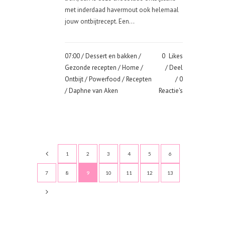
met inderdaad havermout ook helemaal
jouw ontbijtrecept. Een...
07:00 /
Dessert en bakken
/
0
Likes
Gezonde recepten
/
Home
/
Deel
Ontbijt
/
Powerfood
/
Recepten
0
/ Daphne van Aken
Reactie's
1
2
3
4
5
6
7
8
9
10
11
12
13