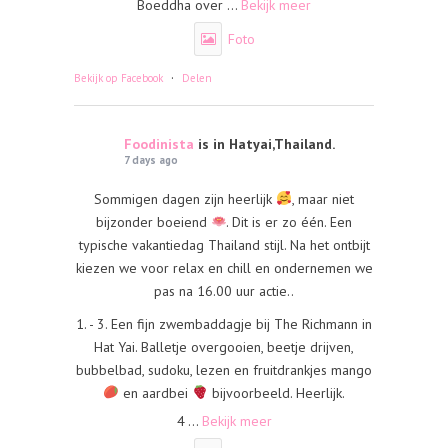
Boeddha over
...
Bekijk meer
Foto
·
Bekijk op Facebook
Delen
Foodinista
is in Hatyai,Thailand.
7 days ago
Sommigen dagen zijn heerlijk
, maar niet
bijzonder boeiend
. Dit is er zo één. Een
typische vakantiedag Thailand stijl. Na het ontbijt
kiezen we voor relax en chill en ondernemen we
pas na 16.00 uur actie..
1. - 3. Een fijn zwembaddagje bij The Richmann in
Hat Yai. Balletje overgooien, beetje drijven,
bubbelbad, sudoku, lezen en fruitdrankjes mango
en aardbei
bijvoorbeeld. Heerlijk.
4
...
Bekijk meer