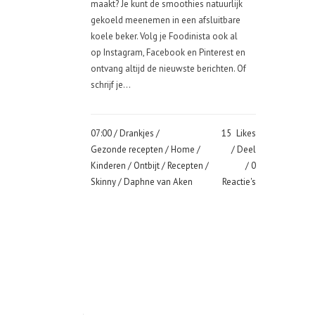
maakt? Je kunt de smoothies natuurlijk
gekoeld meenemen in een afsluitbare
koele beker. Volg je Foodinista ook al
op Instagram, Facebook en Pinterest en
ontvang altijd de nieuwste berichten. Of
schrijf je...
07:00 /
Drankjes
/
15
Likes
Gezonde recepten
/
Home
/
Deel
Kinderen
/
Ontbijt
/
Recepten
/
0
Skinny
/ Daphne van Aken
Reactie's