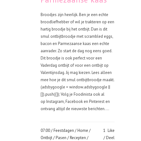
Broodjes zijn heerlijk. Ben je een echte
broodliefhebber of wil je trakteren op een
hartig broodje bij het ontbijt. Dan is dit
smul ontbijtbroodje met scrambled eggs,
bacon en Parmezaanse kaas een echte
aanrader. Zo start de dag nog eens goed.
Dit broodje is ook perfect voor een
Vaderdag ontbijt of voor een ontbijt op
Valentijnsdag. Jij mag kiezen. Lees alleen
mee hoe je dit smul ontbijtbroodje maakt.
(adsbygoogle = window.adsbygoogle ||
[]).push({}); Volg je Foodinista ook al
op Instagram, Facebook en Pinterest en
ontvang altijd de nieuwste berichten....
07:00 /
Feestdagen
/
Home
/
1
Like
Ontbijt
/
Pasen
/
Recepten
/
Deel