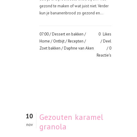
gezond te maken of wat juist niet. Verder
kun je bananenbrood zo gezond en...
07:00 /
Dessert en bakken
/
0
Likes
Home
/
Ontbijt
/
Recepten
/
Deel
Zoet bakken
/ Daphne van Aken
0
Reactie's
10
Gezouten karamel
granola
nov