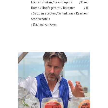
Eten en drinken
/
Feestdagen
/
Deel
Home
/
Hoofdgerecht
/
Recepten
0
/
Seizoenrecepten
/
Sinterklaas
/
Reactie's
Stoofschotels
/ Daphne van Aken