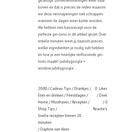
gezellige zomerherinneringen weer naar
boven en dat is precies de reden waarom
we deze versnaperingen niet schrappen
wanneer de dagen weer korter worden.
We hebben een basisrecept voor de
perfecte gin-tonic in dit artikel gezet. Over
enkele minuten weet jij daarom precies
welke ingrediënten je nodig zult hebben
en hoe je een heerlijke verfrissende gin-
tonic maakt! (adsbygoogle =
window.adsbygoogle...
20:00 /
Cadeau Tips
/
Drankjes
/
0
Likes
Eten en drinken
/
Feestdagen
/
Deel
Home
/
Musthaves
/
Recepten
/
0
Shop Tips
/
Reactie's
Snelle recepten binnen 20
minuten
/ Daphne van Aken