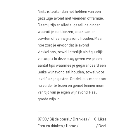
Niets is leuker dan het hebben van een
gezellige avond met vrienden of familie.
Daarbij zijn er allerlei gezellige dingen
waaruit je kunt kiezen, zoals samen
bowlen of een wijnavond houden. Maar
hoe zorg je ervoor dat je avond
vlekkeloos, zowel letterlijk als figuurlijk,
verloopt? In deze blog geven we je een
aantal tips waarmee je gegarandeerd een
leuke wijnavond zal houden, zowel voor
jezelf als je gasten. Ontdek dus meer door
nu verder te lezen en geniet binnen mum
van tijd van je eigen wijnavond. Haal
goede wijn In...
07:00 /
Bij de borrel
/
Drankjes
/
0
Likes
Eten en drinken
/
Home
/
Deel