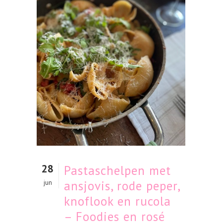
28
Pastaschelpen met
ansjovis, rode peper,
jun
knoflook en rucola
– Foodies en rosé