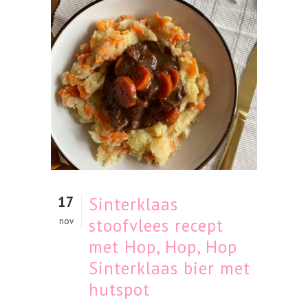
17
Sinterklaas
stoofvlees recept
nov
met Hop, Hop, Hop
Sinterklaas bier met
hutspot