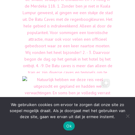
We gebruiken cookies om ervoor te zorgen dat onze site zo
soepel mogelijk draait. Als je doorgaat met het gebruiken van
deze site, gaan we ervan uit dat je ermee instemt.
Ok