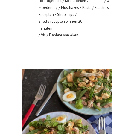
Hoofdgerecht
/
Kookboeken
/
0
Moederdag
/
Musthaves
/
Pasta
/
Reactie's
Recepten
/
Shop Tips
/
Snelle recepten binnen 20
minuten
/
Vis
/ Daphne van Aken