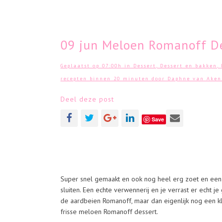
09 jun
Meloen Romanoff De
Geplaatst op 07:00h
in
Dessert
,
Dessert en bakken
,
recepten binnen 20 minuten
door
Daphne van Aken
Deel deze post
Save
Super snel gemaakt en ook nog heel erg zoet en een 
sluiten. Een echte verwennerij en je verrast er echt 
de aardbeien Romanoff, maar dan eigenlijk nog een kl
frisse meloen Romanoff dessert.