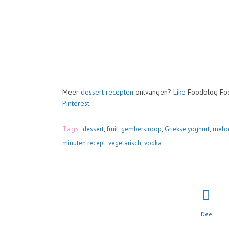
Meer
dessert recepten
ontvangen?
Like
Foodblog Foo
Pinterest
.
Tags:
,
,
,
,
dessert
fruit
gembersiroop
Griekse yoghurt
melo
,
,
minuten recept
vegetarisch
vodka
Deel