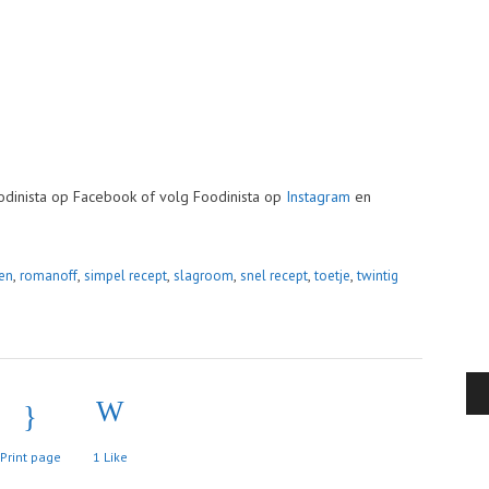
dinista op Facebook of volg Foodinista op
Instagram
en
,
,
,
,
,
,
en
romanoff
simpel recept
slagroom
snel recept
toetje
twintig
Print page
1
Like