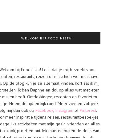
WELKOM BIJ FOODINISTA!
Welkom bij Foodinista! Leuk dat je mij bezoekt voor
cepten, restaurants, reizen of misschien wel musthave
s. Op de blog kun je ze allemaal vinden. Kort zal ik mij
orstellen. Ik ben Daphne en dol op alles wat met eten
e maken heeft. Ontdekkingen, recepten en favorieten
t je. Neem de tijd en kijk rond. Meer zien en volgen?
olg mij dan ook op
Facebook
,
Instagram
of
Pinterest
.
or meer inspiratie tijdens reizen, restaurantbezoekjes
dagelijks activiteiten met mijn gezin, vrienden en alles
t ik kook, proef en ontdek thuis en buiten de deur. Van
lokaal tot op reis. En van keukenverbouwing tot all