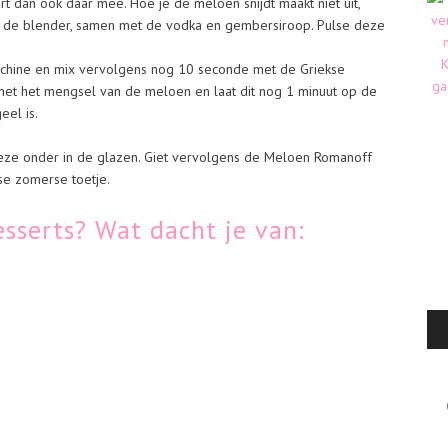
t dan ook daar mee. Hoe je de meloen snijdt maakt niet uit,
n de blender, samen met de vodka en gembersiroop. Pulse deze
achine en mix vervolgens nog 10 seconde met de Griekse
 met het mengsel van de meloen en laat dit nog 1 minuut op de
eel is.
 deze onder in de glazen. Giet vervolgens de Meloen Romanoff
se zomerse toetje.
esserts? Wat dacht je van:
Cat