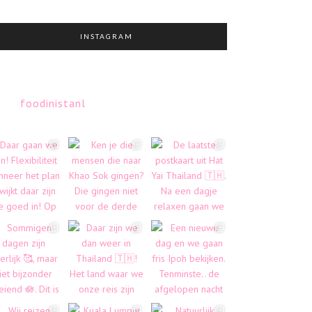
INSTAGRAM
foodinistanl