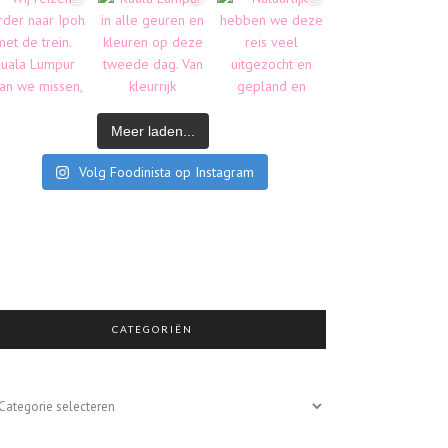
Meer laden...
Volg Foodinista op Instagram
CATEGORIËN
egoriën