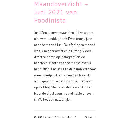
Maandoverzicht –
Juni 2021 van
Foodinista
Juni! Een nieuwe maand en tijd voor een
nieuw maanddagboek. Even terugkijken
naar de maand Juni. De afgelopen maand
was ik minder actief en dit kreeg ik ook
direct te horen op Instagram en via
berichten. Gaat het goed met je? Wat is
het rustig? Is er iets aan de hand? Wanneer
ik een beetje uit ritme ben dan bleef ik
altijd gewoon actief op social media en
op de blog. 'Het is tenslotte wat ik doe.'
Maar de afgelopen maand hakte er even
in. We hebben natuurlijk...
07:00 /
Breda
/
Dagboeken
/
0
Likes