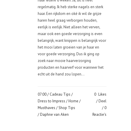
haar iedere 6 weken. Ja, dit is heel
regelmatig. Ik heb sterke nagels en sterk
haar. Een rijkdom en oké ik wil de grijze
haren heel graag verborgen houden,
eerlijk is eerlijk. Niet alleen het verven,
maar ook een goede verzorging is even
belangrijk, want knippen is belangrijk voor
het mooi laten groeien van je haar en
voor goede verzorging. Dus ik ging op
zoek naar mooie haarverzorging
producten en haarverf voor wanneer het
echt uit de hand zou lopen...
07:00 /
Cadeau Tips
/
0
Likes
Dress to Impress
/
Home
/
Deel
Musthaves
/
Shop Tips
0
/ Daphne van Aken
Reactie's