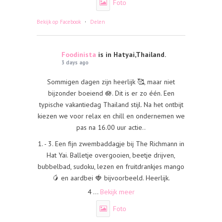
Foto
·
Bekijk op Facebook
Delen
Foodinista
is in Hatyai,Thailand.
3 days ago
Sommigen dagen zijn heerlijk 🥰, maar niet
bijzonder boeiend 🪷. Dit is er zo één. Een
typische vakantiedag Thailand stijl. Na het ontbijt
kiezen we voor relax en chill en ondernemen we
pas na 16.00 uur actie..
1. - 3. Een fijn zwembaddagje bij The Richmann in
Hat Yai. Balletje overgooien, beetje drijven,
bubbelbad, sudoku, lezen en fruitdrankjes mango
🥭 en aardbei 🍓 bijvoorbeeld. Heerlijk.
4
...
Bekijk meer
Foto