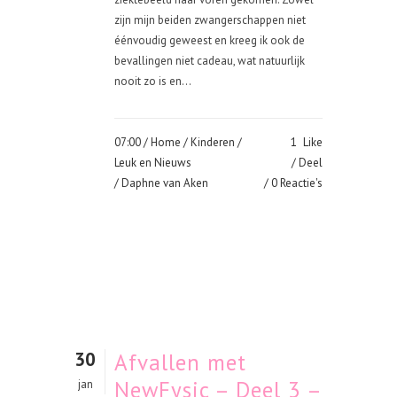
zijn mijn beiden zwangerschappen niet
éénvoudig geweest en kreeg ik ook de
bevallingen niet cadeau, wat natuurlijk
nooit zo is en...
07:00 /
Home
/
Kinderen
/
1
Like
Leuk en Nieuws
Deel
/ Daphne van Aken
0 Reactie's
30
Afvallen met
NewFysic – Deel 3 –
jan