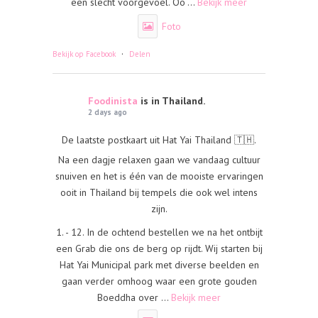
een slecht voorgevoel. Oo
...
Bekijk meer
Foto
·
Bekijk op Facebook
Delen
Foodinista
is in Thailand.
2 days ago
De laatste postkaart uit Hat Yai Thailand 🇹🇭.
Na een dagje relaxen gaan we vandaag cultuur
snuiven en het is één van de mooiste ervaringen
ooit in Thailand bij tempels die ook wel intens
zijn.
1. - 12. In de ochtend bestellen we na het ontbijt
een Grab die ons de berg op rijdt. Wij starten bij
Hat Yai Municipal park met diverse beelden en
gaan verder omhoog waar een grote gouden
Boeddha over
...
Bekijk meer