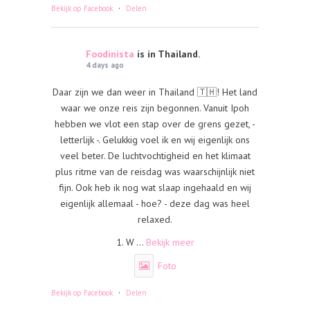
·
Bekijk op Facebook
Delen
Foodinista
is in Thailand.
4 days ago
Daar zijn we dan weer in Thailand 🇹🇭! Het land
waar we onze reis zijn begonnen. Vanuit Ipoh
hebben we vlot een stap over de grens gezet, -
letterlijk -. Gelukkig voel ik en wij eigenlijk ons
veel beter. De luchtvochtigheid en het klimaat
plus ritme van de reisdag was waarschijnlijk niet
fijn. Ook heb ik nog wat slaap ingehaald en wij
eigenlijk allemaal - hoe? - deze dag was heel
relaxed.
1. W
...
Bekijk meer
Foto
·
Bekijk op Facebook
Delen