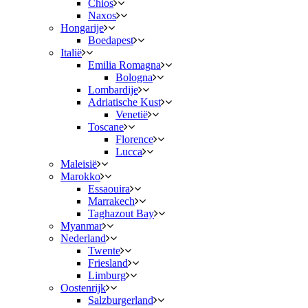
Chios
Naxos
Hongarije
Boedapest
Italië
Emilia Romagna
Bologna
Lombardije
Adriatische Kust
Venetië
Toscane
Florence
Lucca
Maleisië
Marokko
Essaouira
Marrakech
Taghazout Bay
Myanmar
Nederland
Twente
Friesland
Limburg
Oostenrijk
Salzburgerland