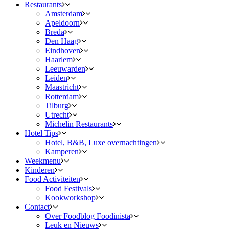
Restaurants
Amsterdam
Apeldoorn
Breda
Den Haag
Eindhoven
Haarlem
Leeuwarden
Leiden
Maastricht
Rotterdam
Tilburg
Utrecht
Michelin Restaurants
Hotel Tips
Hotel, B&B, Luxe overnachtingen
Kamperen
Weekmenu
Kinderen
Food Activiteiten
Food Festivals
Kookworkshop
Contact
Over Foodblog Foodinista
Leuk en Nieuws