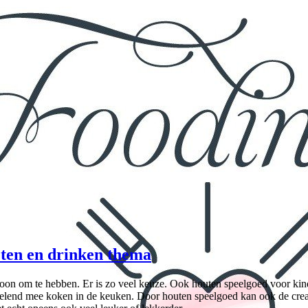
eten en drinken thema
oon om te hebben. Er is zo veel keuze. Ook houten speelgoed voor kind
pelend mee koken in de keuken. Door houten speelgoed kan ook de crea