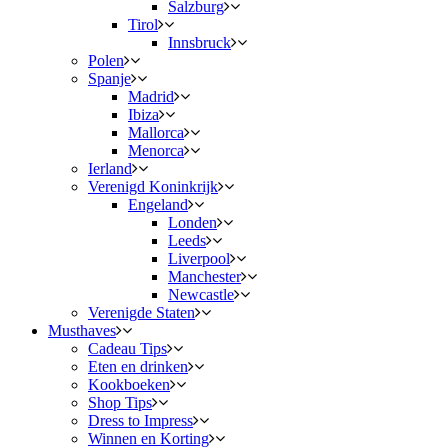
Salzburg
Tirol
Innsbruck
Polen
Spanje
Madrid
Ibiza
Mallorca
Menorca
Ierland
Verenigd Koninkrijk
Engeland
Londen
Leeds
Liverpool
Manchester
Newcastle
Verenigde Staten
Musthaves
Cadeau Tips
Eten en drinken
Kookboeken
Shop Tips
Dress to Impress
Winnen en Korting