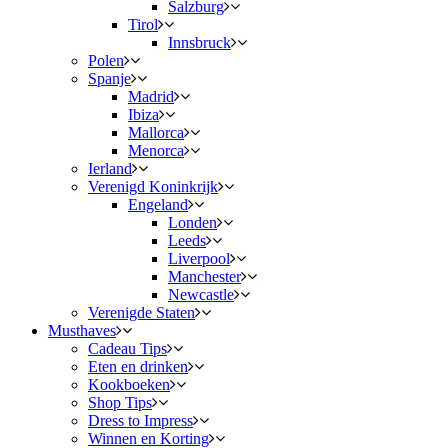
Salzburg
Tirol
Innsbruck
Polen
Spanje
Madrid
Ibiza
Mallorca
Menorca
Ierland
Verenigd Koninkrijk
Engeland
Londen
Leeds
Liverpool
Manchester
Newcastle
Verenigde Staten
Musthaves
Cadeau Tips
Eten en drinken
Kookboeken
Shop Tips
Dress to Impress
Winnen en Korting