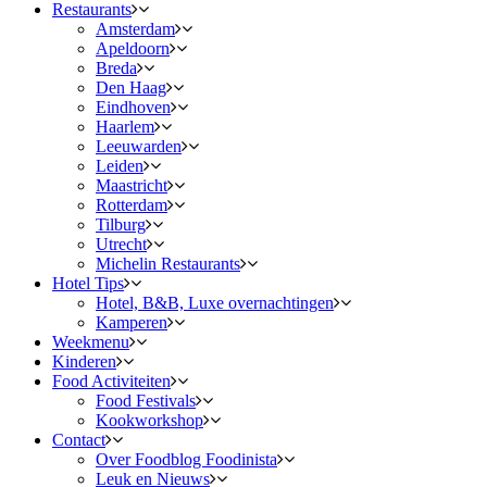
Restaurants
Amsterdam
Apeldoorn
Breda
Den Haag
Eindhoven
Haarlem
Leeuwarden
Leiden
Maastricht
Rotterdam
Tilburg
Utrecht
Michelin Restaurants
Hotel Tips
Hotel, B&B, Luxe overnachtingen
Kamperen
Weekmenu
Kinderen
Food Activiteiten
Food Festivals
Kookworkshop
Contact
Over Foodblog Foodinista
Leuk en Nieuws