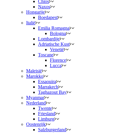
Chios
Naxos
Hongarije
Boedapest
Italië
Emilia Romagna
Bologna
Lombardije
Adriatische Kust
Venetië
Toscane
Florence
Lucca
Maleisië
Marokko
Essaouira
Marrakech
Taghazout Bay
Myanmar
Nederland
Twente
Friesland
Limburg
Oostenrijk
Salzburgerland