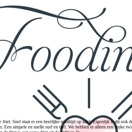
friet. Snel staat er een heerlijke maaltijd op tafel. Eigenlijk is dit oo
. Een simpele en snelle surf en turf. We hebben er alleen een leuke twi