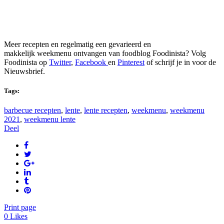
Meer recepten en regelmatig een gevarieerd en
makkelijk weekmenu ontvangen van foodblog Foodinista? Volg
Foodinista op
Twitter
,
Facebook
en
Pinterest
of schrijf je in voor de
Nieuwsbrief.
Tags:
barbecue recepten
,
lente
,
lente recepten
,
weekmenu
,
weekmenu
2021
,
weekmenu lente
Deel
Print page
0
Likes