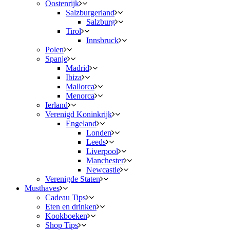
Oostenrijk
Salzburgerland
Salzburg
Tirol
Innsbruck
Polen
Spanje
Madrid
Ibiza
Mallorca
Menorca
Ierland
Verenigd Koninkrijk
Engeland
Londen
Leeds
Liverpool
Manchester
Newcastle
Verenigde Staten
Musthaves
Cadeau Tips
Eten en drinken
Kookboeken
Shop Tips