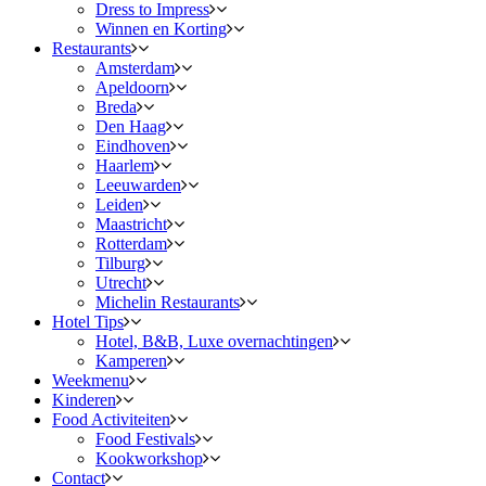
Dress to Impress
Winnen en Korting
Restaurants
Amsterdam
Apeldoorn
Breda
Den Haag
Eindhoven
Haarlem
Leeuwarden
Leiden
Maastricht
Rotterdam
Tilburg
Utrecht
Michelin Restaurants
Hotel Tips
Hotel, B&B, Luxe overnachtingen
Kamperen
Weekmenu
Kinderen
Food Activiteiten
Food Festivals
Kookworkshop
Contact