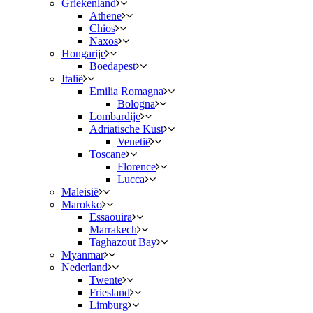
Griekenland
Athene
Chios
Naxos
Hongarije
Boedapest
Italië
Emilia Romagna
Bologna
Lombardije
Adriatische Kust
Venetië
Toscane
Florence
Lucca
Maleisië
Marokko
Essaouira
Marrakech
Taghazout Bay
Myanmar
Nederland
Twente
Friesland
Limburg