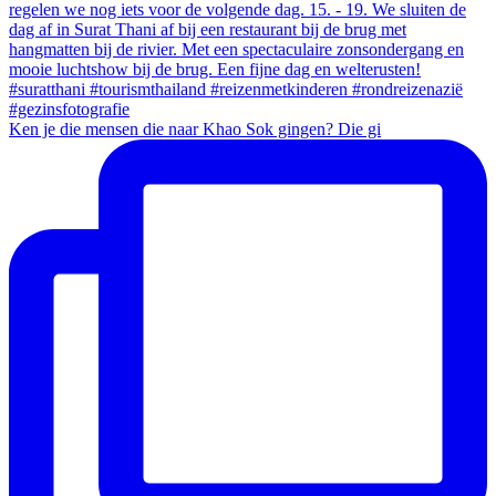
Ken je die mensen die naar Khao Sok gingen? Die gi