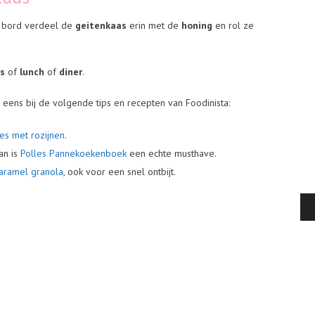
 bord verdeel de
geitenkaas
erin met de
honing
en rol ze
as
of
lunch
of
diner
.
k eens bij de volgende tips en recepten van Foodinista:
es met rozijnen
.
an is
Polles Pannekoekenboek
een echte musthave.
aramel granola
, ook voor een snel ontbijt.