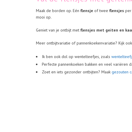
Maak de borden op. Eén
flensje
of twee
flensjes
per
mooi op.
Geniet van je ontbijt met
flensjes met geiten en ka
Meer ontbijtvariatie of pannenkoekenvariatie? Kijk oo
Ik ben ook dol op wentelteefjes, zoals
wentelteefj
Perfecte pannenkoeken bakken en veel variëren d
Zoet en iets gezonder ontbijten? Maak
gezouten c