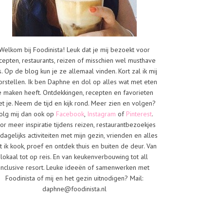
Welkom bij Foodinista! Leuk dat je mij bezoekt voor
cepten, restaurants, reizen of misschien wel musthave
s. Op de blog kun je ze allemaal vinden. Kort zal ik mij
orstellen. Ik ben Daphne en dol op alles wat met eten
e maken heeft. Ontdekkingen, recepten en favorieten
t je. Neem de tijd en kijk rond. Meer zien en volgen?
olg mij dan ook op
Facebook
,
Instagram
of
Pinterest
.
or meer inspiratie tijdens reizen, restaurantbezoekjes
dagelijks activiteiten met mijn gezin, vrienden en alles
t ik kook, proef en ontdek thuis en buiten de deur. Van
lokaal tot op reis. En van keukenverbouwing tot all
inclusive resort. Leuke ideeën of samenwerken met
Foodinista of mij en het gezin uitnodigen? Mail:
daphne@foodinista.nl