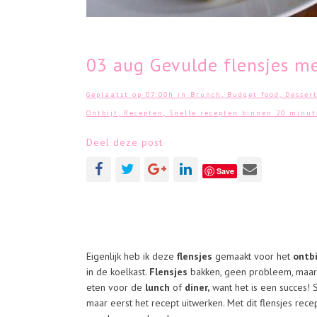
03 aug
Gevulde flensjes me
Geplaatst op 07:00h
in
Brunch
,
Budget food
,
Desser
Ontbijt
,
Recepten
,
Snelle recepten binnen 20 minu
Deel deze post
Save
Eigenlijk heb ik deze
flensjes
gemaakt voor het
ontbi
in de koelkast.
Flensjes
bakken, geen probleem, maar
eten voor de
lunch
of
diner,
want het is een succes! 
maar eerst het recept uitwerken. Met dit flensjes rece