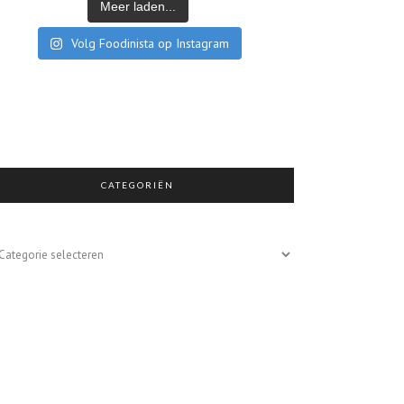
Meer laden...
Volg Foodinista op Instagram
CATEGORIËN
egoriën