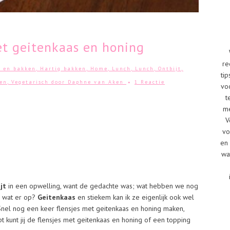
t geitenkaas en honing
re
t en bakken
,
Hartig bakken
,
Home
,
Lunch
,
Lunch
,
Ontbijt
,
tip
ten
,
Vegetarisch
door
Daphne van Aken
1 Reactie
vo
t
me
V
vo
en 
wa
jt
in een opwelling, want de gedachte was; wat hebben we nog
 wat er op?
Geitenkaas
en stiekem kan ik ze eigenlijk ook wel
Snel nog een keer flensjes met geitenkaas en honing maken,
pt kunt jij de flensjes met geitenkaas en honing of een topping