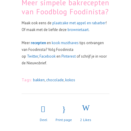
Meer simpele bakrecepten
van Foodblog Foodinista?
Maak ook eens de
plaatcake met appel en rabarber
!
Of maak met de liefde deze
brownietaart
.
Meer
recepten
en
kook musthaves
tips ontvangen
van Foodinista? Volg Foodinista
op
Twitter
,
Facebook
en
Pinterest
of schrijf je in voor
de Nieuwsbrief.
Tags:
bakken
,
chocolade
,
kokos
Deel
Print page
2
Likes