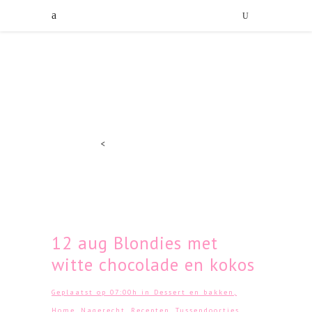
<
12 aug
Blondies met
witte chocolade en kokos
Geplaatst op 07:00h
in
Dessert en bakken
,
Home
,
Nagerecht
,
Recepten
,
Tussendoortjes
,