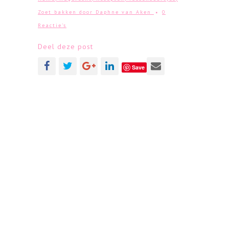
Zoet bakken
door
Daphne van Aken
0
Reactie's
Deel deze post
Save