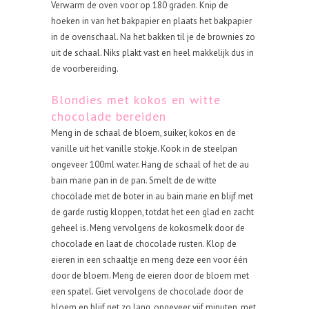
Verwarm de oven voor op 180 graden. Knip de
hoeken in van het bakpapier en plaats het bakpapier
in de ovenschaal. Na het bakken til je de brownies zo
uit de schaal. Niks plakt vast en heel makkelijk dus in
de voorbereiding.
Blondies met kokos en witte
chocolade bereiden
Meng in de schaal de bloem, suiker, kokos en de
vanille uit het vanille stokje. Kook in de steelpan
ongeveer 100ml water. Hang de schaal of het de au
bain marie pan in de pan. Smelt de de witte
chocolade met de boter in au bain marie en blijf met
de garde rustig kloppen, totdat het een glad en zacht
geheel is. Meng vervolgens de kokosmelk door de
chocolade en laat de chocolade rusten. Klop de
eieren in een schaaltje en meng deze een voor één
door de bloem. Meng de eieren door de bloem met
een spatel. Giet vervolgens de chocolade door de
bloem en blijf net zo lang, ongeveer vijf minuten, met