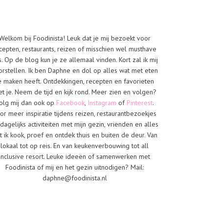
Welkom bij Foodinista! Leuk dat je mij bezoekt voor
cepten, restaurants, reizen of misschien wel musthave
s. Op de blog kun je ze allemaal vinden. Kort zal ik mij
orstellen. Ik ben Daphne en dol op alles wat met eten
e maken heeft. Ontdekkingen, recepten en favorieten
t je. Neem de tijd en kijk rond. Meer zien en volgen?
olg mij dan ook op
Facebook
,
Instagram
of
Pinterest
.
or meer inspiratie tijdens reizen, restaurantbezoekjes
dagelijks activiteiten met mijn gezin, vrienden en alles
t ik kook, proef en ontdek thuis en buiten de deur. Van
lokaal tot op reis. En van keukenverbouwing tot all
inclusive resort. Leuke ideeën of samenwerken met
Foodinista of mij en het gezin uitnodigen? Mail:
daphne@foodinista.nl