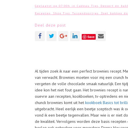
Geplaatst op 07:00h
in
Cadeau Tips
,
Dessert en bak
Recepten
,
Shop Tips
,
Tussendoortjes
,
Zoet bakken
d
Deel deze post
Save
Al tijden zoek ik naar een perfect brownies recept. Me
van verwacht. Brownies moeten voor mij een crunch h
vergeten de volle chocolade smaak natuurlijk. Een tijd
idee kon het niet fout gaan. Het brownies recept is n
ouevre aan recepten, kookboeken, tv-optredens en ni
chunck brownies komt uit het
kookboek Basics tot brill
uitgebracht. Heel eerlijk een beetje sceptisch was i
vond ik een beetje tegenvallen. Maar wie is er niet 
de kwaliteit. Vervolgens worden deze basis recepten 
beslag ook gebruiken voor meerdere Donna Hay recept