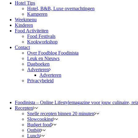
Hotel Tips
Hotel, B&B, Luxe overnachtingen
Kamperen
Weekmenu
Kinderen
Food Activiteiten
Food Festivals
Kookworkshop
Contact
Over Foodblog Foodinista
Leuk en Nieuws
Dagboeken
Adverteren
Adverteren
Privacybeleid
Foodinista – Online Lifestylemagazine voor jouw culinaire, reiz
Recepten
Snelle recepten binnen 20 minuten
Slowcooking
Budget food
Ontbijt
Lunch