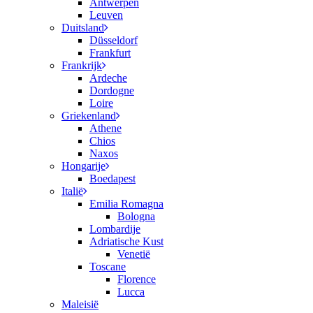
Antwerpen
Leuven
Duitsland
Düsseldorf
Frankfurt
Frankrijk
Ardeche
Dordogne
Loire
Griekenland
Athene
Chios
Naxos
Hongarije
Boedapest
Italië
Emilia Romagna
Bologna
Lombardije
Adriatische Kust
Venetië
Toscane
Florence
Lucca
Maleisië