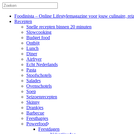
Foodinista – Online Lifestylemagazine voor jouw culinaire, reiz
Recepten
Snelle recepten binnen 20 minuten
Slowcooking
Budget food
Ontbijt
Lunch
Diner
Airfryer
Echt Nederlands
Pasta
Stoofschotels
Salades
Ovenschotels
Soep
Seizoenrecepten
Skinny
Drankjes
Barbecue
Feesthapjes
Powerfood
Feestdagen