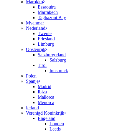
Marokko
Essaouira
Marrakech
Taghazout Bay
Myanmar
Nederland
Twente
Friesland
Limburg
Oostenrijk
Salzburgerland
Salzburg
Tirol
Innsbruck
Polen
Spanje
Madrid
Ibiza
Mallorca
Menorca
Ierland
Verenigd Koninkrijk
Engeland
Londen
Leeds