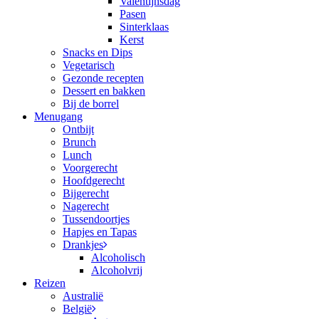
Valentijnsdag
Pasen
Sinterklaas
Kerst
Snacks en Dips
Vegetarisch
Gezonde recepten
Dessert en bakken
Bij de borrel
Menugang
Ontbijt
Brunch
Lunch
Voorgerecht
Hoofdgerecht
Bijgerecht
Nagerecht
Tussendoortjes
Hapjes en Tapas
Drankjes
Alcoholisch
Alcoholvrij
Reizen
Australië
België