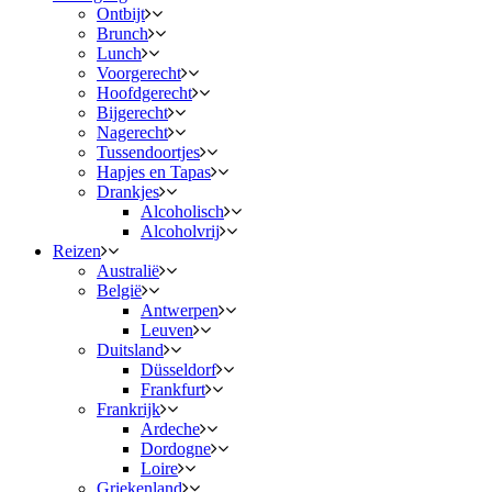
Ontbijt
Brunch
Lunch
Voorgerecht
Hoofdgerecht
Bijgerecht
Nagerecht
Tussendoortjes
Hapjes en Tapas
Drankjes
Alcoholisch
Alcoholvrij
Reizen
Australië
België
Antwerpen
Leuven
Duitsland
Düsseldorf
Frankfurt
Frankrijk
Ardeche
Dordogne
Loire
Griekenland