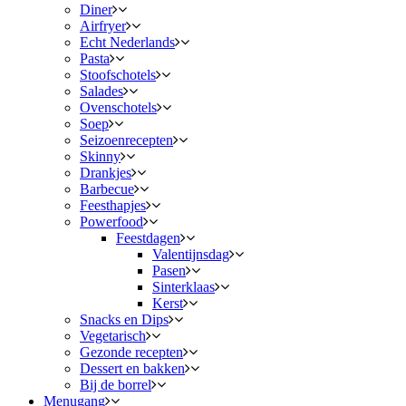
Diner
Airfryer
Echt Nederlands
Pasta
Stoofschotels
Salades
Ovenschotels
Soep
Seizoenrecepten
Skinny
Drankjes
Barbecue
Feesthapjes
Powerfood
Feestdagen
Valentijnsdag
Pasen
Sinterklaas
Kerst
Snacks en Dips
Vegetarisch
Gezonde recepten
Dessert en bakken
Bij de borrel
Menugang