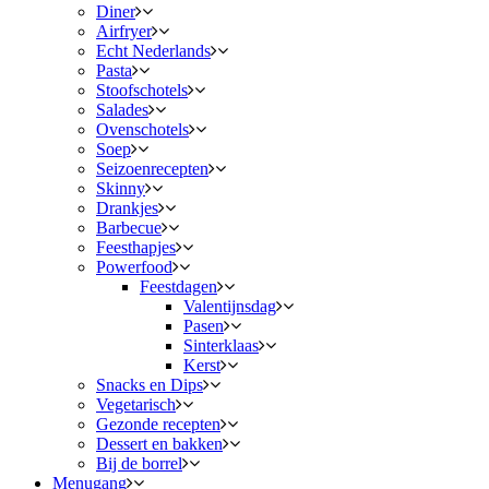
Diner
Airfryer
Echt Nederlands
Pasta
Stoofschotels
Salades
Ovenschotels
Soep
Seizoenrecepten
Skinny
Drankjes
Barbecue
Feesthapjes
Powerfood
Feestdagen
Valentijnsdag
Pasen
Sinterklaas
Kerst
Snacks en Dips
Vegetarisch
Gezonde recepten
Dessert en bakken
Bij de borrel
Menugang