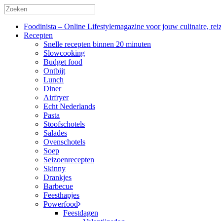
Foodinista – Online Lifestylemagazine voor jouw culinaire, reiz
Recepten
Snelle recepten binnen 20 minuten
Slowcooking
Budget food
Ontbijt
Lunch
Diner
Airfryer
Echt Nederlands
Pasta
Stoofschotels
Salades
Ovenschotels
Soep
Seizoenrecepten
Skinny
Drankjes
Barbecue
Feesthapjes
Powerfood
Feestdagen