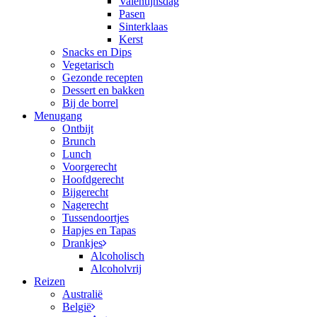
Valentijnsdag
Pasen
Sinterklaas
Kerst
Snacks en Dips
Vegetarisch
Gezonde recepten
Dessert en bakken
Bij de borrel
Menugang
Ontbijt
Brunch
Lunch
Voorgerecht
Hoofdgerecht
Bijgerecht
Nagerecht
Tussendoortjes
Hapjes en Tapas
Drankjes
Alcoholisch
Alcoholvrij
Reizen
Australië
België