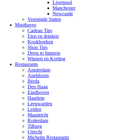
Liverpool
Manchester
Newcastle
Verenigde Staten
Musthaves
Cadeau Tips
Eten en drinken
Kookboeken
Shop Tips
Dress to Impress
Winnen en Korting
Restaurants
Amsterdam
Apeldoorn
Breda
Den Haag
Eindhoven
Haarlem
Leeuwarden
Leiden
Maastricht
Rotterdam
Tilburg
Utrecht
Michelin Restaurants