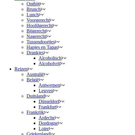
Ontbijt
Brunch
Lunch
Voorgerecht
Hoofdgerecht
Bijgerecht
Nagerecht
Tussendoortjes
Hapjes en Tapas
Drankjes
Alcoholisch
Alcoholvrij
Reizen
Australië
België
Antwerpen
Leuven
Duitsland
Düsseldorf
Frankfurt
Frankrijk
Ardeche
Dordogne
Loire
Griekenland