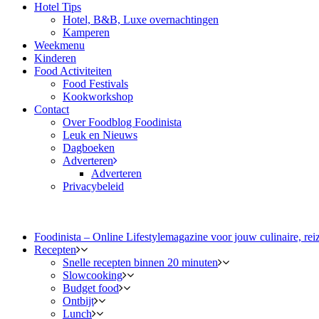
Hotel Tips
Hotel, B&B, Luxe overnachtingen
Kamperen
Weekmenu
Kinderen
Food Activiteiten
Food Festivals
Kookworkshop
Contact
Over Foodblog Foodinista
Leuk en Nieuws
Dagboeken
Adverteren
Adverteren
Privacybeleid
Foodinista – Online Lifestylemagazine voor jouw culinaire, reiz
Recepten
Snelle recepten binnen 20 minuten
Slowcooking
Budget food
Ontbijt
Lunch