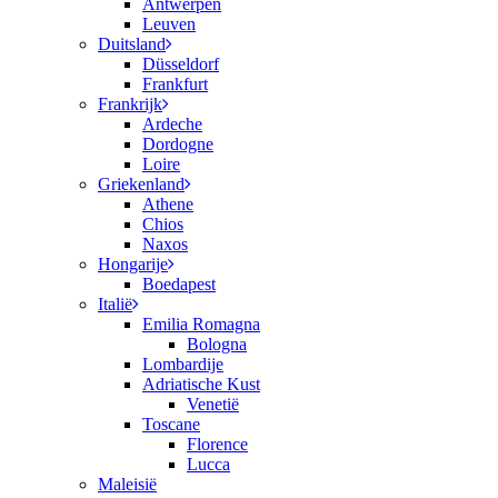
Antwerpen
Leuven
Duitsland
Düsseldorf
Frankfurt
Frankrijk
Ardeche
Dordogne
Loire
Griekenland
Athene
Chios
Naxos
Hongarije
Boedapest
Italië
Emilia Romagna
Bologna
Lombardije
Adriatische Kust
Venetië
Toscane
Florence
Lucca
Maleisië