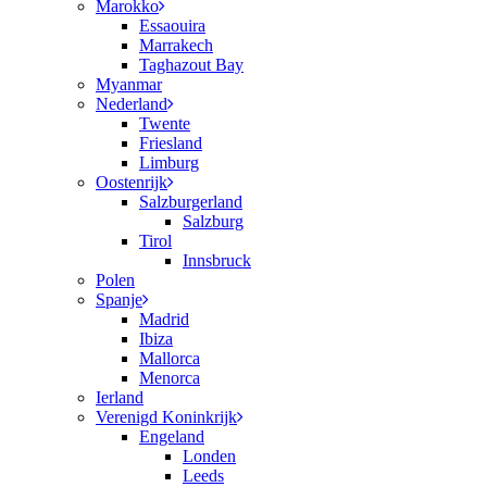
Marokko
Essaouira
Marrakech
Taghazout Bay
Myanmar
Nederland
Twente
Friesland
Limburg
Oostenrijk
Salzburgerland
Salzburg
Tirol
Innsbruck
Polen
Spanje
Madrid
Ibiza
Mallorca
Menorca
Ierland
Verenigd Koninkrijk
Engeland
Londen
Leeds