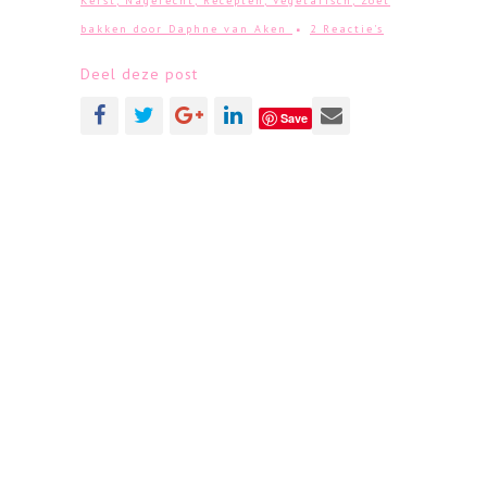
Kerst
,
Nagerecht
,
Recepten
,
Vegetarisch
,
Zoet
bakken
door
Daphne van Aken
2 Reactie's
Deel deze post
Save