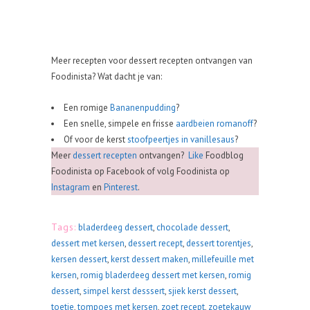
Meer recepten voor dessert recepten ontvangen van
Foodinista? Wat dacht je van:
Een romige
Bananenpudding
?
Een snelle, simpele en frisse
aardbeien romanoff
?
Of voor de kerst
stoofpeertjes in vanillesaus
?
Meer
dessert recepten
ontvangen?
Like
Foodblog
Foodinista op Facebook of volg Foodinista op
Instagram
en
Pinterest
.
Tags:
bladerdeeg dessert
,
chocolade dessert
,
dessert met kersen
,
dessert recept
,
dessert torentjes
,
kersen dessert
,
kerst dessert maken
,
millefeuille met
kersen
,
romig bladerdeeg dessert met kersen
,
romig
dessert
,
simpel kerst desssert
,
sjiek kerst dessert
,
toetje
,
tompoes met kersen
,
zoet recept
,
zoetekauw