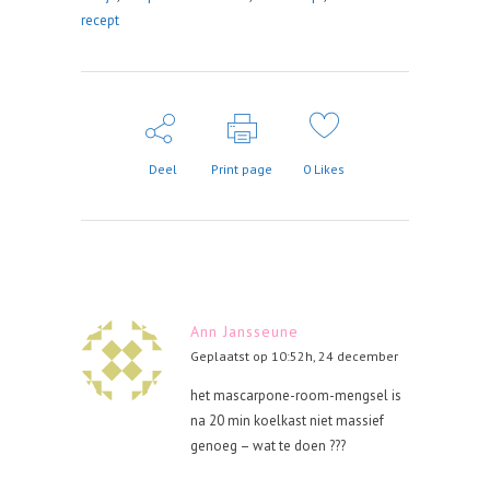
recept
Deel
Print page
0
Likes
Ann Jansseune
Geplaatst op 10:52h, 24 december
het mascarpone-room-mengsel is
na 20 min koelkast niet massief
genoeg – wat te doen ???