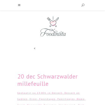
<
20 dec
Schwarzwalder
millefeuille
Geplaatst op 13:00h
in
Dessert
,
Dessert en
bakken
,
Diner
,
Feestdagen
,
Feesthapjes
,
Home
,