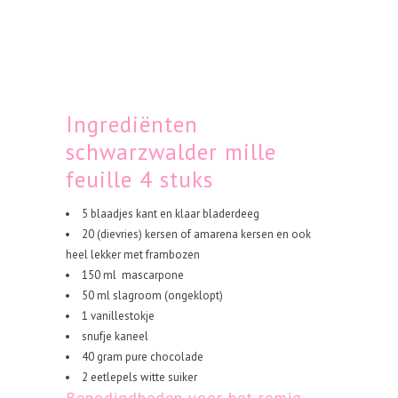
Ingrediënten
schwarzwalder mille
feuille 4 stuks
5 blaadjes kant en klaar bladerdeeg
20 (dievries) kersen of amarena kersen en ook
heel lekker met frambozen
150 ml mascarpone
50 ml slagroom (ongeklopt)
1 vanillestokje
snufje kaneel
40 gram pure chocolade
2 eetlepels witte suiker
Benodigdheden voor het romig