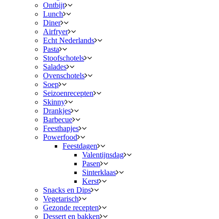
Ontbijt
Lunch
Diner
Airfryer
Echt Nederlands
Pasta
Stoofschotels
Salades
Ovenschotels
Soep
Seizoenrecepten
Skinny
Drankjes
Barbecue
Feesthapjes
Powerfood
Feestdagen
Valentijnsdag
Pasen
Sinterklaas
Kerst
Snacks en Dips
Vegetarisch
Gezonde recepten
Dessert en bakken