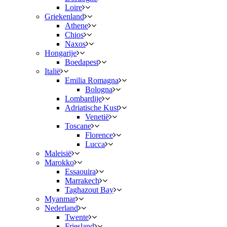
Loire
Griekenland
Athene
Chios
Naxos
Hongarije
Boedapest
Italië
Emilia Romagna
Bologna
Lombardije
Adriatische Kust
Venetië
Toscane
Florence
Lucca
Maleisië
Marokko
Essaouira
Marrakech
Taghazout Bay
Myanmar
Nederland
Twente
Friesland