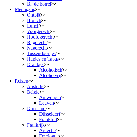
Bij de borrel
Menugang
Ontbijt
Brunch
Lunch
Voorgerecht
Hoofdgerecht
Bijgerecht
Nagerecht
Tussendoortjes
Hapjes en Tapas
Drankjes
Alcoholisch
Alcoholvrij
Reizen
Australië
België
Antwerpen
Leuven
Duitsland
Düsseldorf
Frankfurt
Frankrijk
Ardeche
Dordogne