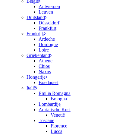
België
Antwerpen
Leuven
Duitsland
Düsseldorf
Frankfurt
Frankrijk
Ardeche
Dordogne
Loire
Griekenland
Athene
Chios
Naxos
Hongarije
Boedapest
Italië
Emilia Romagna
Bologna
Lombardije
Adriatische Kust
Venetië
Toscane
Florence
Lucca