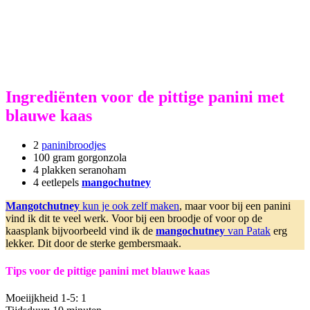
Ingrediënten voor de pittige panini met
blauwe kaas
2
paninibroodjes
100 gram gorgonzola
4 plakken seranoham
4 eetlepels
mangochutney
Mangotchutney
kun je ook zelf maken
, maar voor bij een panini
vind ik dit te veel werk. Voor bij een broodje of voor op de
kaasplank bijvoorbeeld vind ik de
mangochutney
van Patak
erg
lekker. Dit door de sterke gembersmaak.
Tips voor de pittige panini met blauwe kaas
Moeiijkheid 1-5: 1