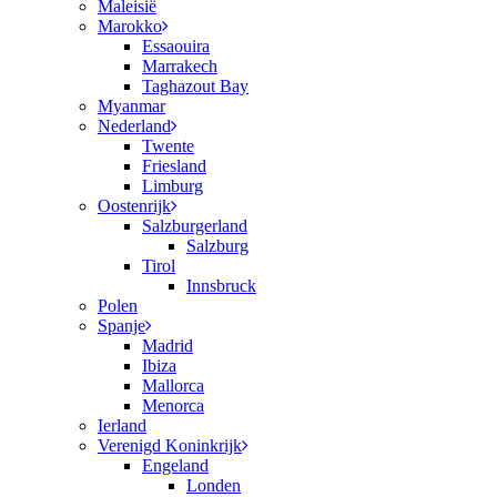
Maleisië
Marokko
Essaouira
Marrakech
Taghazout Bay
Myanmar
Nederland
Twente
Friesland
Limburg
Oostenrijk
Salzburgerland
Salzburg
Tirol
Innsbruck
Polen
Spanje
Madrid
Ibiza
Mallorca
Menorca
Ierland
Verenigd Koninkrijk
Engeland
Londen