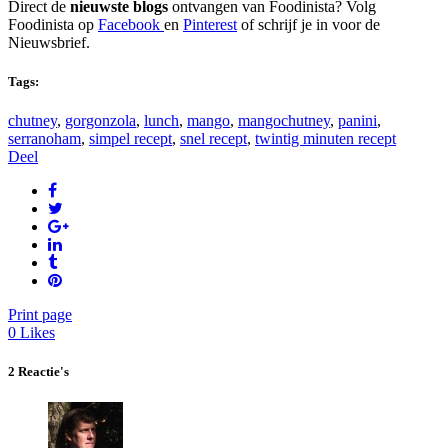
Direct de
nieuwste blogs
ontvangen van Foodinista? Volg
Foodinista op
Facebook
en
Pinterest
of schrijf je in voor de
Nieuwsbrief.
Tags:
chutney
,
gorgonzola
,
lunch
,
mango
,
mangochutney
,
panini
,
serranoham
,
simpel recept
,
snel recept
,
twintig minuten recept
Deel
Print page
0
Likes
2 Reactie's