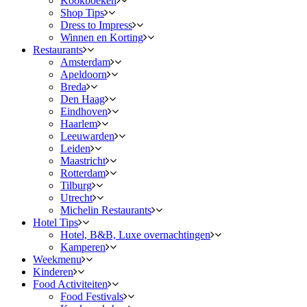
Kookboeken
Shop Tips
Dress to Impress
Winnen en Korting
Restaurants
Amsterdam
Apeldoorn
Breda
Den Haag
Eindhoven
Haarlem
Leeuwarden
Leiden
Maastricht
Rotterdam
Tilburg
Utrecht
Michelin Restaurants
Hotel Tips
Hotel, B&B, Luxe overnachtingen
Kamperen
Weekmenu
Kinderen
Food Activiteiten
Food Festivals