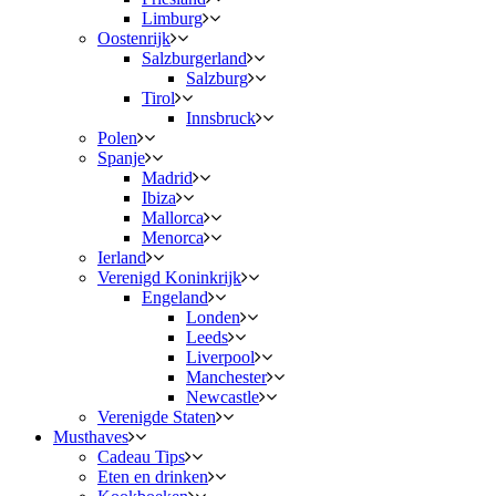
Limburg
Oostenrijk
Salzburgerland
Salzburg
Tirol
Innsbruck
Polen
Spanje
Madrid
Ibiza
Mallorca
Menorca
Ierland
Verenigd Koninkrijk
Engeland
Londen
Leeds
Liverpool
Manchester
Newcastle
Verenigde Staten
Musthaves
Cadeau Tips
Eten en drinken