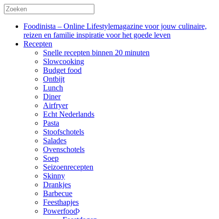
Foodinista – Online Lifestylemagazine voor jouw culinaire,
reizen en familie inspiratie voor het goede leven
Recepten
Snelle recepten binnen 20 minuten
Slowcooking
Budget food
Ontbijt
Lunch
Diner
Airfryer
Echt Nederlands
Pasta
Stoofschotels
Salades
Ovenschotels
Soep
Seizoenrecepten
Skinny
Drankjes
Barbecue
Feesthapjes
Powerfood