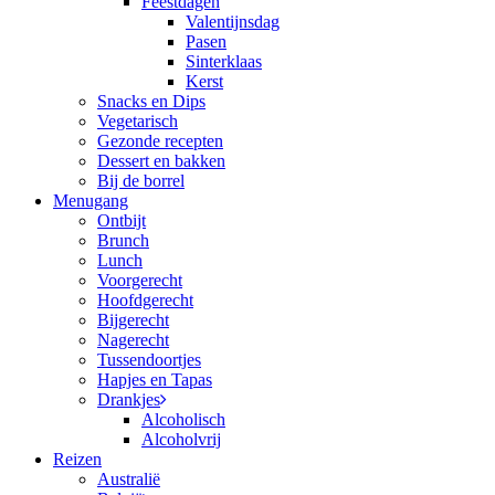
Feestdagen
Valentijnsdag
Pasen
Sinterklaas
Kerst
Snacks en Dips
Vegetarisch
Gezonde recepten
Dessert en bakken
Bij de borrel
Menugang
Ontbijt
Brunch
Lunch
Voorgerecht
Hoofdgerecht
Bijgerecht
Nagerecht
Tussendoortjes
Hapjes en Tapas
Drankjes
Alcoholisch
Alcoholvrij
Reizen
Australië