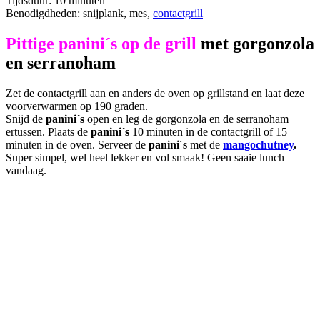
Tijdsduur: 10 minuten
Benodigdheden: snijplank, mes,
contactgrill
Pittige panini´s op de grill
met gorgonzola
en serranoham
Zet de contactgrill aan en anders de oven op grillstand en laat deze
voorverwarmen op 190 graden.
Snijd de
panini´s
open en leg de gorgonzola en de serranoham
ertussen. Plaats de
panini´s
10 minuten in de contactgrill of 15
minuten in de oven. Serveer de
panini´s
met de
mangochutney
.
Super simpel, wel heel lekker en vol smaak! Geen saaie lunch
vandaag.