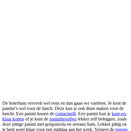
De boterham verveelt wel eens en dan gaan we variëren. Je kent de
painini’s wel voor de lunch. Deze kun je ook thuis maken voor de
luncht. Een panini tussen de
contactgrill
. Een panini kun je
kant-en-
klaar kopen
of je kunt de
paninibroodjes
lekker zelf beleggen, zoals
deze pittige panini met gorgonzola en serrano ham. Lekker pittig en
je bent weer klaar voor een middag aan het werk. Vergeet de
mango