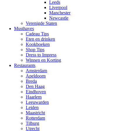
Leeds
Liverpool
Manchester
Newcastle
Verenigde Staten
Musthaves
Cadeau Tips
Eten en drinken
Kookboeken
Shop Tips
Dress to Impress
Winnen en Korting
Restaurants
Amsterdam
Apeldoorn
Breda
Den Haag
Eindhoven
Haarlem
Leeuwarden
Leiden
Maastricht
Rotterdam
Tilburg
Utrecht