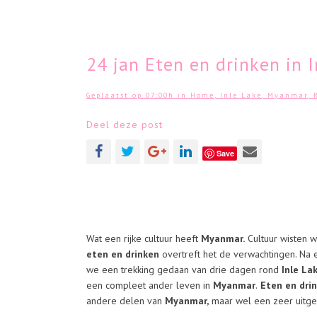
24 jan
Eten en drinken in 
Geplaatst op 07:00h
in
Home
,
Inle Lake
,
Myanmar
,
Deel deze post
Save
Wat een rijke cultuur heeft
Myanmar.
Cultuur wisten we
eten en drinken
overtreft het de verwachtingen. Na 
we een trekking gedaan van drie dagen rond
Inle La
een compleet ander leven in
Myanmar
.
Eten en drin
andere delen van
Myanmar,
maar wel een zeer uitgeb