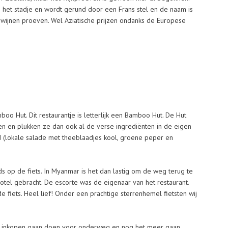
ten het stadje en wordt gerund door een Frans stel en de naam is
r wijnen proeven. Wel Aziatische prijzen ondanks de Europese
boo Hut. Dit restaurantje is letterlijk een Bamboo Hut. De Hut
wen en plukken ze dan ook al de verse ingrediënten in de eigen
ad (lokale salade met theeblaadjes kool, groene peper en
s op de fiets. In Myanmar is het dan lastig om de weg terug te
tel gebracht. De escorte was de eigenaar van het restaurant.
 fiets. Heel lief! Onder een prachtige sterrenhemel fietsten wij
we inkopen gaan doen voor onderweg en nog het meer gaan