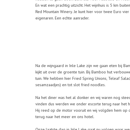
En wat een prachtig uitzicht. Het wijnhuis is 5 km bui
Red Mountain Winery. Je kunt hier voor twee Euro vie
eigenaren. Een echte aanrader.
Na de wijngaard in Inle Lake zijn we gaan eten bij Bam
kijkt uit over de groente tuin. Bij Bamboo hut verbou
tuin. We hebben hier Fried Spring Unions, Teleaf Sal
sesamzaadjes) en tot slot fried noodles.
Na het diner was het al donker en wij waren nog steed
vinden dus werden we onder escorte terug naar het ho
Hij reed op de motor vooruit en wij volgden hem op de
terug naar het meer en ons hotel.
Onze laatste dag in Inle Lake gaat nu volgen waar 