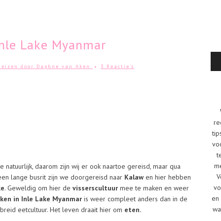
Inle Lake Myanmar
Reizen
door
Daphne van Aken
3 Reactie's
re
tip
vo
t
me
 natuurlijk, daarom zijn wij er ook naartoe gereisd, maar qua
V
een lange busrit zijn we doorgereisd naar
Kalaw
en hier hebben
vo
ke
. Geweldig om hier de
visserscultuur
mee te maken en weer
en 
ken in Inle Lake Myanmar
is weer compleet anders dan in de
wa
reid eetcultuur. Het leven draait hier om
eten.