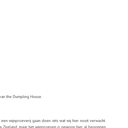
 van the Dumpling House.
een wijnproeverij gaan doen. iets wat wij hier nooit verwacht
uw Zeeland, maar het wijnproeven is gewoon hier al begonnen.