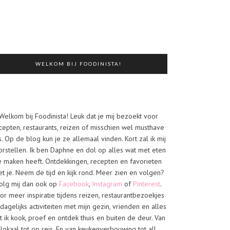
WELKOM BIJ FOODINISTA!
Welkom bij Foodinista! Leuk dat je mij bezoekt voor
cepten, restaurants, reizen of misschien wel musthave
s. Op de blog kun je ze allemaal vinden. Kort zal ik mij
orstellen. Ik ben Daphne en dol op alles wat met eten
e maken heeft. Ontdekkingen, recepten en favorieten
t je. Neem de tijd en kijk rond. Meer zien en volgen?
olg mij dan ook op
Facebook
,
Instagram
of
Pinterest
.
or meer inspiratie tijdens reizen, restaurantbezoekjes
dagelijks activiteiten met mijn gezin, vrienden en alles
t ik kook, proef en ontdek thuis en buiten de deur. Van
lokaal tot op reis. En van keukenverbouwing tot all