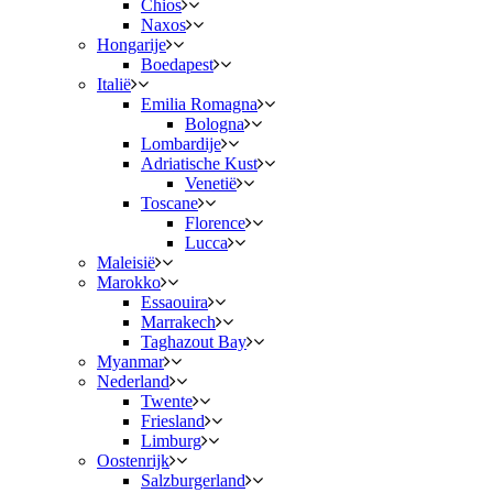
Chios
Naxos
Hongarije
Boedapest
Italië
Emilia Romagna
Bologna
Lombardije
Adriatische Kust
Venetië
Toscane
Florence
Lucca
Maleisië
Marokko
Essaouira
Marrakech
Taghazout Bay
Myanmar
Nederland
Twente
Friesland
Limburg
Oostenrijk
Salzburgerland