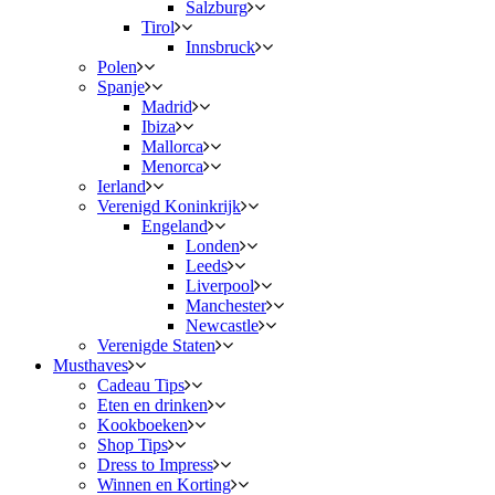
Salzburg
Tirol
Innsbruck
Polen
Spanje
Madrid
Ibiza
Mallorca
Menorca
Ierland
Verenigd Koninkrijk
Engeland
Londen
Leeds
Liverpool
Manchester
Newcastle
Verenigde Staten
Musthaves
Cadeau Tips
Eten en drinken
Kookboeken
Shop Tips
Dress to Impress
Winnen en Korting