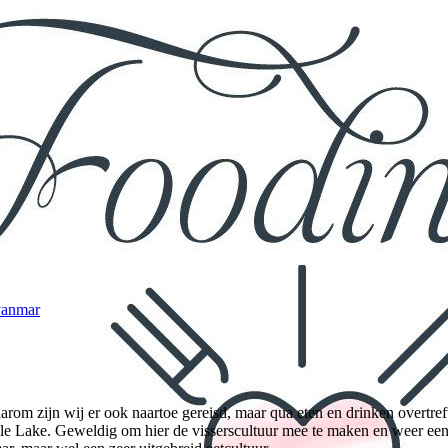
arom zijn wij er ook naartoe gereisd, maar qua eten en drinken overtref
le Lake. Geweldig om hier de visserscultuur mee te maken en weer een