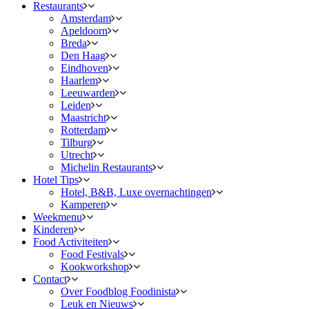
Restaurants
Amsterdam
Apeldoorn
Breda
Den Haag
Eindhoven
Haarlem
Leeuwarden
Leiden
Maastricht
Rotterdam
Tilburg
Utrecht
Michelin Restaurants
Hotel Tips
Hotel, B&B, Luxe overnachtingen
Kamperen
Weekmenu
Kinderen
Food Activiteiten
Food Festivals
Kookworkshop
Contact
Over Foodblog Foodinista
Leuk en Nieuws