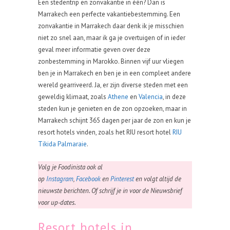
Een stedentrip en zonvakantie in één? Dan is
Marrakech een perfecte vakantiebestemming. Een
zonvakantie in Marrakech daar denk ik je misschien
niet zo snel aan, maar ik ga je overtuigen of in ieder
geval meer informatie geven over deze
zonbestemming in Marokko. Binnen vijf uur vliegen
ben je in Marrakech en ben je in een compleet andere
wereld gearriveerd. Ja, er zijn diverse steden met een
geweldig klimaat, zoals
Athene
en
Valencia
, in deze
steden kun je genieten en de zon opzoeken, maar in
Marrakech schijnt 365 dagen per jaar de zon en kun je
resort hotels vinden, zoals het RIU resort hotel
RIU
Tikida Palmaraie
.
Volg je Foodinista ook al
op
Instagram
,
Facebook
en
Pinterest
en volgt altijd de
nieuwste berichten. Of schrijf je in voor de Nieuwsbrief
voor up-dates.
Resort hotels in