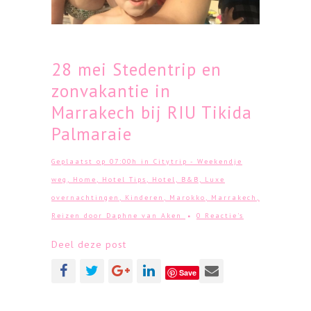
28 mei
Stedentrip en
zonvakantie in
Marrakech bij RIU Tikida
Palmaraie
Geplaatst op 07:00h
in
Citytrip - Weekendje
weg
,
Home
,
Hotel Tips
,
Hotel, B&B, Luxe
overnachtingen
,
Kinderen
,
Marokko
,
Marrakech
,
Reizen
door
Daphne van Aken
0 Reactie's
Deel deze post
Save