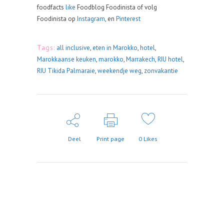
foodfacts
like
Foodblog Foodinista of volg
Foodinista op
Instagram
, en
Pinterest
Tags:
all inclusive
,
eten in Marokko
,
hotel
,
Marokkaanse keuken
,
marokko
,
Marrakech
,
RIU hotel
,
RIU Tikida Palmaraie
,
weekendje weg
,
zonvakantie
Deel
Print page
0
Likes