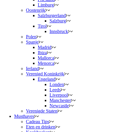
Limburg
Oostenrijk
Salzburgerland
Salzburg
Tirol
Innsbruck
Polen
Spanje
Madrid
Ibiza
Mallorca
Menorca
Ierland
Verenigd Koninkrijk
Engeland
Londen
Leeds
Liverpool
Manchester
Newcastle
Verenigde Staten
Musthaves
Cadeau Tips
Eten en drinken