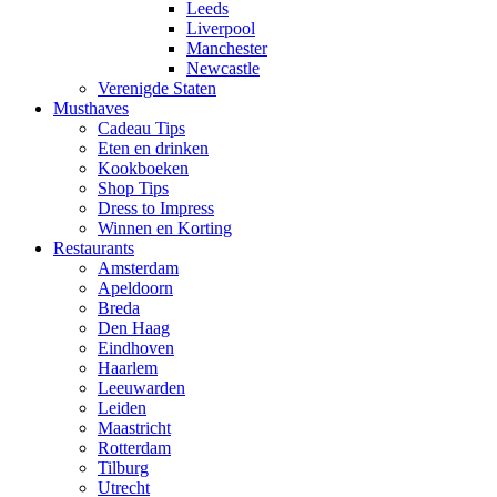
Leeds
Liverpool
Manchester
Newcastle
Verenigde Staten
Musthaves
Cadeau Tips
Eten en drinken
Kookboeken
Shop Tips
Dress to Impress
Winnen en Korting
Restaurants
Amsterdam
Apeldoorn
Breda
Den Haag
Eindhoven
Haarlem
Leeuwarden
Leiden
Maastricht
Rotterdam
Tilburg
Utrecht