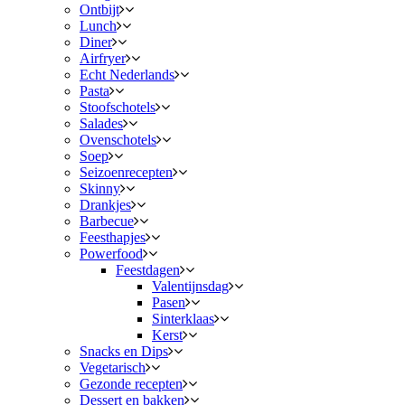
Ontbijt
Lunch
Diner
Airfryer
Echt Nederlands
Pasta
Stoofschotels
Salades
Ovenschotels
Soep
Seizoenrecepten
Skinny
Drankjes
Barbecue
Feesthapjes
Powerfood
Feestdagen
Valentijnsdag
Pasen
Sinterklaas
Kerst
Snacks en Dips
Vegetarisch
Gezonde recepten
Dessert en bakken