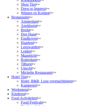
Kookboeken
Shop Tips
Dress to Impress
Winnen en Korting
Restaurants
Amsterdam
Apeldoorn
Breda
Den Haag
Eindhoven
Haarlem
Leeuwarden
Leiden
Maastricht
Rotterdam
Tilburg
Utrecht
Michelin Restaurants
Hotel Tips
Hotel, B&B, Luxe overnachtingen
Kamperen
Weekmenu
Kinderen
Food Activiteiten
Food Festivals