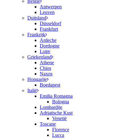
België
Antwerpen
Leuven
Duitsland
Düsseldorf
Frankfurt
Frankrijk
Ardeche
Dordogne
Loire
Griekenland
Athene
Chios
Naxos
Hongarije
Boedapest
Italië
Emilia Romagna
Bologna
Lombardije
Adriatische Kust
Venetië
Toscane
Florence
Lucca