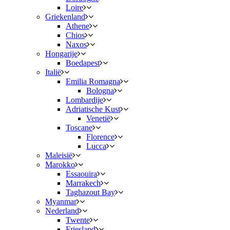
Loire
Griekenland
Athene
Chios
Naxos
Hongarije
Boedapest
Italië
Emilia Romagna
Bologna
Lombardije
Adriatische Kust
Venetië
Toscane
Florence
Lucca
Maleisië
Marokko
Essaouira
Marrakech
Taghazout Bay
Myanmar
Nederland
Twente
Friesland