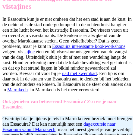
vistajines
In Essaouira kun je er niet omheen dat het een stad is aan de kust. In
de ochtend is de stad ondergedompeld in de ochtendmist hangt er
een zilte lucht boven het kuststadje Essaouira. De vissers varen uit
en overal zijn visrestaurants. De keuken is er afwijkend van de
overige Marokkaanse steden. Geen visliefhebber? Dat is geen
probleem, maar je kunt in
Essaouira interessante kookworkshops
volgen, vis
tajine
eten en bij visrestaurants genieten van de vangst
van de dag. Uiteindelijk sluit je dit af met een wandeling langs de
kust. Houd er rekening mee dat de lokale bevolking wel gesluierd is
en dat op het strand liggen in bikini minder gewaardeerd zal
worden. Bewaar dit voor bij je
riad met zwembad
. Een tip is om
daar ook in de straten van Essaouira aan te denken bij het bekleden
van de schouders en knieën. In Essaouira is de sfeer ook anders dan
in
Marrakech
. In Marrakech is het meer verwesterd.
Ook genieten van betoverend Essaouira? Zo reis je naar
Essaouira
Overtuigd dat je tijdens je reis in Marokko een bezoek moet brengen
aan Essaouira? Dat kan natuurlijk met een
dagexcursie naar
Essaouira vanuit Marrakech
, maar het meest geniet je van je verblijf
wanneer je blijft overnachten in Essaouira. Ik zou adviseren twee tot