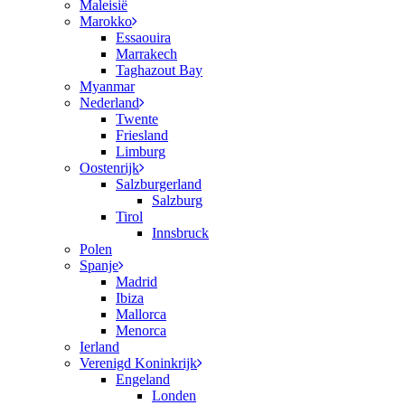
Maleisië
Marokko
Essaouira
Marrakech
Taghazout Bay
Myanmar
Nederland
Twente
Friesland
Limburg
Oostenrijk
Salzburgerland
Salzburg
Tirol
Innsbruck
Polen
Spanje
Madrid
Ibiza
Mallorca
Menorca
Ierland
Verenigd Koninkrijk
Engeland
Londen