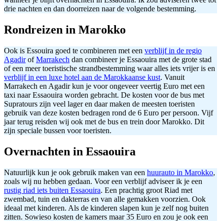
drie nachten en dan doorreizen naar de volgende bestemming.
Rondreizen in Marokko
Ook is Essouira goed te combineren met een
verblijf in de regio
Agadir
of
Marrakech
dan combineer je Essaouira met de grote stad
of een meer toeristische strandbestemming waar alles iets vrijer is en
verblijf in een luxe hotel aan de Marokkaanse kust
. Vanuit
Marrakech en Agadir kun je voor ongeveer veertig Euro met een
taxi naar Essaouira worden gebracht. De kosten voor de bus met
Supratours zijn veel lager en daar maken de meesten toeristen
gebruik van deze kosten bedragen rond de 6 Euro per persoon. Vijf
jaar terug reisden wij ook met de bus en trein door Marokko. Dit
zijn speciale bussen voor toeristen.
Overnachten in Essaouira
Natuurlijk kun je ook gebruik maken van een
huurauto in Marokko
,
zoals wij nu hebben gedaan. Voor een verblijf adviseer ik je een
rustig riad iets buiten Essaouira
. Een prachtig groot Riad met
zwembad, tuin en dakterras en van alle gemakken voorzien. Ook
ideaal met kinderen. Als de kinderen slapen kun je zelf nog buiten
zitten. Sowieso kosten de kamers maar 35 Euro en zou je ook een