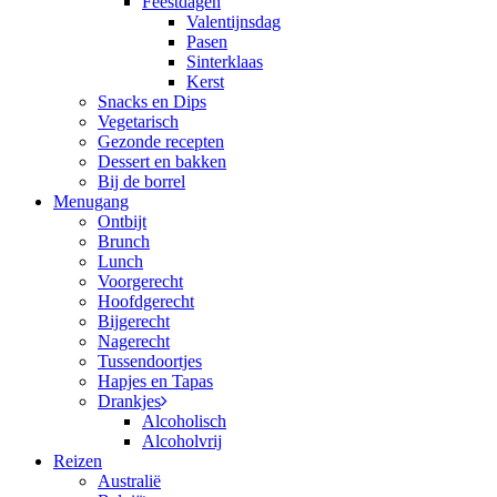
Feestdagen
Valentijnsdag
Pasen
Sinterklaas
Kerst
Snacks en Dips
Vegetarisch
Gezonde recepten
Dessert en bakken
Bij de borrel
Menugang
Ontbijt
Brunch
Lunch
Voorgerecht
Hoofdgerecht
Bijgerecht
Nagerecht
Tussendoortjes
Hapjes en Tapas
Drankjes
Alcoholisch
Alcoholvrij
Reizen
Australië