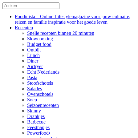
Foodinista – Online Lifestylemagazine voor jouw culinaire,
reizen en familie inspiratie voor het goede leven
Recepten
Snelle recepten binnen 20 minuten
Slowcooking
Budget food
Ontbijt
Lunch
Diner
Airfryer
Echt Nederlands
Pasta
Stoofschotels
Salades
Ovenschotels
Soep
Seizoenrecepten
Skinny
Drankjes
Barbecue
Feesthapjes
Powerfood