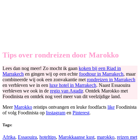
Tips over rondreizen door Marokko
Lees dan nog meer! Zo mocht ik gaan
koken bij een Riad in
Marrakech
en gingen wij op een echte
foodtour in Marrakech
, maar
combineerde wij ook een zonvakantie met
rondreizen in Marrakech
en verbleven we in een
luxe hotel in Marrakech
. Naast Essaouira
verbleven we ook in de
regio van Agadir
. Ontdek Marokko met
Foodinista en ontdek nog veel meer van dit veelzijdige land.
Meer
Marokko
reistips ontvangen en leuke foodfacts
like
Foodinista
of volg Foodinista op
Instagram
en
Pinterest
.
Tags:
Afrika
,
Essaouira
,
hoteltips
,
Marokkaanse kust
,
marokko
,
reizen met