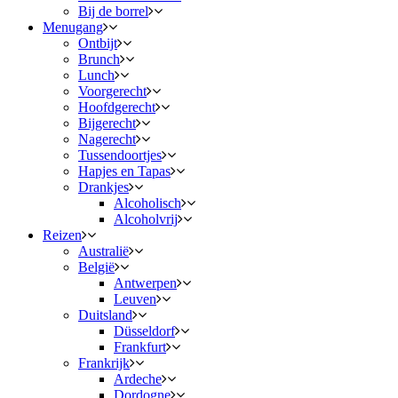
Bij de borrel
Menugang
Ontbijt
Brunch
Lunch
Voorgerecht
Hoofdgerecht
Bijgerecht
Nagerecht
Tussendoortjes
Hapjes en Tapas
Drankjes
Alcoholisch
Alcoholvrij
Reizen
Australië
België
Antwerpen
Leuven
Duitsland
Düsseldorf
Frankfurt
Frankrijk
Ardeche
Dordogne