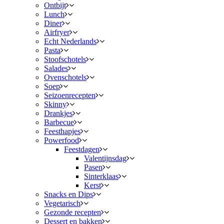
Ontbijt
Lunch
Diner
Airfryer
Echt Nederlands
Pasta
Stoofschotels
Salades
Ovenschotels
Soep
Seizoenrecepten
Skinny
Drankjes
Barbecue
Feesthapjes
Powerfood
Feestdagen
Valentijnsdag
Pasen
Sinterklaas
Kerst
Snacks en Dips
Vegetarisch
Gezonde recepten
Dessert en bakken