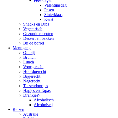
Feestdagen
Valentijnsdag
Pasen
Sinterklaas
Kerst
Snacks en Dips
Vegetarisch
Gezonde recepten
Dessert en bakken
Bij de borrel
Menugang
Ontbijt
Brunch
Lunch
Voorgerecht
Hoofdgerecht
Bijgerecht
Nagerecht
Tussendoortjes
Hapjes en Tapas
Drankjes
Alcoholisch
Alcoholvrij
Reizen
Australië