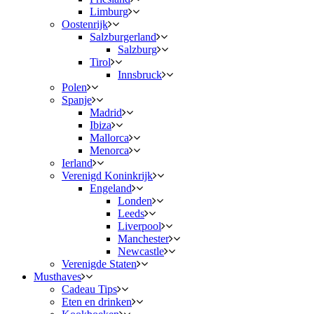
Limburg
Oostenrijk
Salzburgerland
Salzburg
Tirol
Innsbruck
Polen
Spanje
Madrid
Ibiza
Mallorca
Menorca
Ierland
Verenigd Koninkrijk
Engeland
Londen
Leeds
Liverpool
Manchester
Newcastle
Verenigde Staten
Musthaves
Cadeau Tips
Eten en drinken