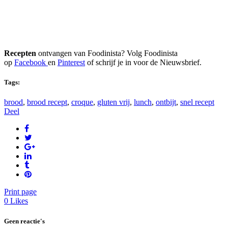
Recepten
ontvangen van Foodinista? Volg Foodinista
op
Facebook
en
Pinterest
of schrijf je in voor de Nieuwsbrief.
Tags:
brood
,
brood recept
,
croque
,
gluten vrij
,
lunch
,
ontbijt
,
snel recept
Deel
Print page
0
Likes
Geen reactie's