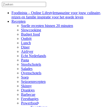
Foodinista – Online Lifestylemagazine voor jouw culinaire,
reizen en familie inspiratie voor het goede leven
Recepten
Snelle recepten binnen 20 minuten
Slowcooking
Budget food
Ontbijt
Lunch
Diner
Airfryer
Echt Nederlands
Pasta
Stoofschotels
Salades
Ovenschotels
Soep
Seizoenrecepten
Skinny
Drankjes
Barbecue
Feesthapjes
Powerfood