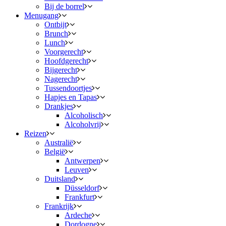
Bij de borrel
Menugang
Ontbijt
Brunch
Lunch
Voorgerecht
Hoofdgerecht
Bijgerecht
Nagerecht
Tussendoortjes
Hapjes en Tapas
Drankjes
Alcoholisch
Alcoholvrij
Reizen
Australië
België
Antwerpen
Leuven
Duitsland
Düsseldorf
Frankfurt
Frankrijk
Ardeche
Dordogne