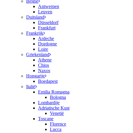
België
Antwerpen
Leuven
Duitsland
Düsseldorf
Frankfurt
Frankrijk
Ardeche
Dordogne
Loire
Griekenland
Athene
Chios
Naxos
Hongarije
Boedapest
Italië
Emilia Romagna
Bologna
Lombardije
Adriatische Kust
Venetië
Toscane
Florence
Lucca