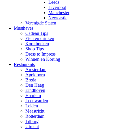
Leeds
Liverpool
Manchester
Newcastle
Verenigde Staten
Musthaves
Cadeau Tips
Eten en drinken
Kookboeken
Shop Tips
Dress to Impress
Winnen en Korting
Restaurants
Amsterdam
Apeldoorn
Breda
Den Haag
Eindhoven
Haarlem
Leeuwarden
Leiden
Maastricht
Rotterdam
Tilburg
Utrecht