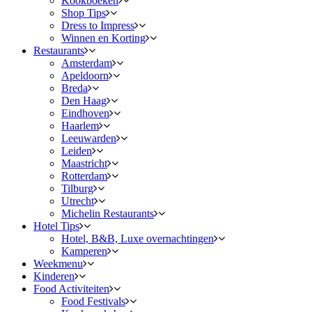
Kookboeken
Shop Tips
Dress to Impress
Winnen en Korting
Restaurants
Amsterdam
Apeldoorn
Breda
Den Haag
Eindhoven
Haarlem
Leeuwarden
Leiden
Maastricht
Rotterdam
Tilburg
Utrecht
Michelin Restaurants
Hotel Tips
Hotel, B&B, Luxe overnachtingen
Kamperen
Weekmenu
Kinderen
Food Activiteiten
Food Festivals