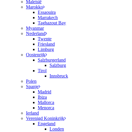
Maleisië
Marokko
Essaouira
Marrakech
Taghazout Bay
Myanmar
Nederland
Twente
Friesland
Limburg
Oostenrijk
Salzburgerland
Salzburg
Tirol
Innsbruck
Polen
Spanje
Madrid
Ibiza
Mallorca
Menorca
Ierland
Verenigd Koninkrijk
Engeland
Londen