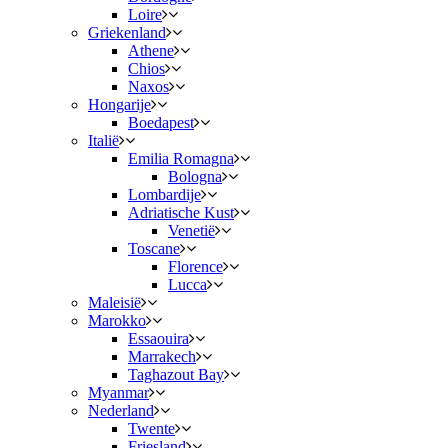
Loire
Griekenland
Athene
Chios
Naxos
Hongarije
Boedapest
Italië
Emilia Romagna
Bologna
Lombardije
Adriatische Kust
Venetië
Toscane
Florence
Lucca
Maleisië
Marokko
Essaouira
Marrakech
Taghazout Bay
Myanmar
Nederland
Twente
Friesland