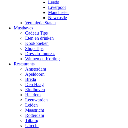
Leeds
Liverpool
Manchester
Newcastle
Verenigde Staten
Musthaves
Cadeau Tips
Eten en drinken
Kookboeken
Shop Tips
Dress to Impress
Winnen en Korting
Restaurants
Amsterdam
Apeldoorn
Breda
Den Haag
Eindhoven
Haarlem
Leeuwarden
Leiden
Maastricht
Rotterdam
Tilburg
Utrecht