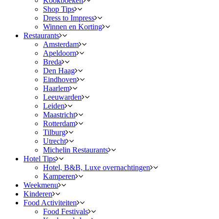
Kookboeken
Shop Tips
Dress to Impress
Winnen en Korting
Restaurants
Amsterdam
Apeldoorn
Breda
Den Haag
Eindhoven
Haarlem
Leeuwarden
Leiden
Maastricht
Rotterdam
Tilburg
Utrecht
Michelin Restaurants
Hotel Tips
Hotel, B&B, Luxe overnachtingen
Kamperen
Weekmenu
Kinderen
Food Activiteiten
Food Festivals