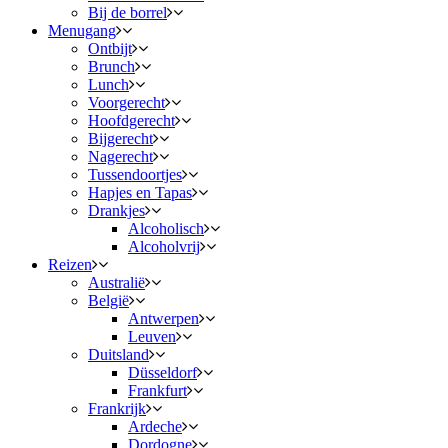
Bij de borrel
Menugang
Ontbijt
Brunch
Lunch
Voorgerecht
Hoofdgerecht
Bijgerecht
Nagerecht
Tussendoortjes
Hapjes en Tapas
Drankjes
Alcoholisch
Alcoholvrij
Reizen
Australië
België
Antwerpen
Leuven
Duitsland
Düsseldorf
Frankfurt
Frankrijk
Ardeche
Dordogne