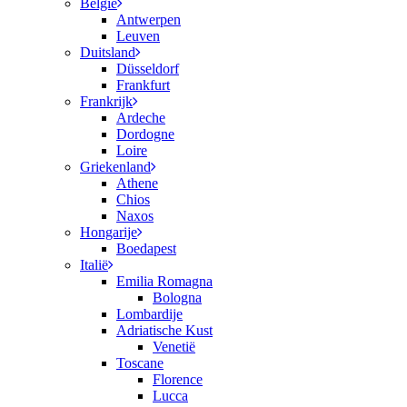
België
Antwerpen
Leuven
Duitsland
Düsseldorf
Frankfurt
Frankrijk
Ardeche
Dordogne
Loire
Griekenland
Athene
Chios
Naxos
Hongarije
Boedapest
Italië
Emilia Romagna
Bologna
Lombardije
Adriatische Kust
Venetië
Toscane
Florence
Lucca