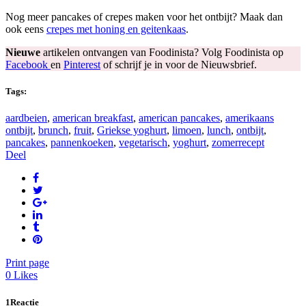
Nog meer pancakes of crepes maken voor het ontbijt? Maak dan
ook eens
crepes met honing en geitenkaas
.
Nieuwe
artikelen ontvangen van Foodinista? Volg Foodinista op
Facebook
en
Pinterest
of schrijf je in voor de Nieuwsbrief.
Tags:
aardbeien
,
american breakfast
,
american pancakes
,
amerikaans
ontbijt
,
brunch
,
fruit
,
Griekse yoghurt
,
limoen
,
lunch
,
ontbijt
,
pancakes
,
pannenkoeken
,
vegetarisch
,
yoghurt
,
zomerrecept
Deel
Print page
0
Likes
1Reactie