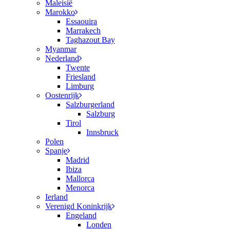
Maleisië
Marokko
Essaouira
Marrakech
Taghazout Bay
Myanmar
Nederland
Twente
Friesland
Limburg
Oostenrijk
Salzburgerland
Salzburg
Tirol
Innsbruck
Polen
Spanje
Madrid
Ibiza
Mallorca
Menorca
Ierland
Verenigd Koninkrijk
Engeland
Londen