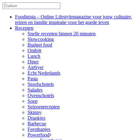
Foodinista – Online Lifestylemagazine voor jouw culinaire,
reizen en familie inspiratie voor het goede leven
Recepten
Snelle recepten binnen 20 minuten
Slowcooking
Budget food
Ontbijt
Lunch
Diner
Airfryer
Echt Nederlands
Pasta
Stoofschotels
Salades
Ovenschotels
Soep
Seizoenrecepten
Skinny
Drankjes
Barbecue
Feesthapjes
Powerfood