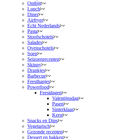
Ontbijt
Lunch
Diner
Airfryer
Echt Nederlands
Pasta
Stoofschotels
Salades
Ovenschotels
Soep
Seizoenrecepten
Skinny
Drankjes
Barbecue
Feesthapjes
Powerfood
Feestdagen
Valentijnsdag
Pasen
Sinterklaas
Kerst
Snacks en Dips
Vegetarisch
Gezonde recepten
Dessert en bakken