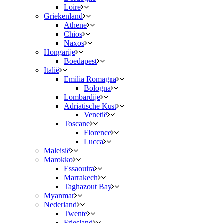
Loire
Griekenland
Athene
Chios
Naxos
Hongarije
Boedapest
Italië
Emilia Romagna
Bologna
Lombardije
Adriatische Kust
Venetië
Toscane
Florence
Lucca
Maleisië
Marokko
Essaouira
Marrakech
Taghazout Bay
Myanmar
Nederland
Twente
Friesland