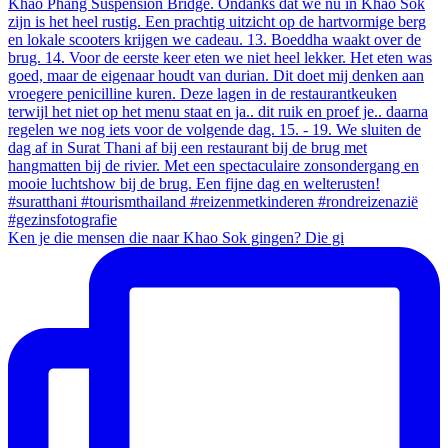
Ken je die mensen die naar Khao Sok gingen? Die gi