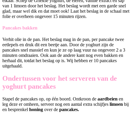
elkaar. Schep de Griekse yoghurt, de eieren, vanille extract en sap
van 1 limoen door het beslag. Het beslag wordt met een garde snel
glad, maar wel dik en dat moet ook! Laat het beslag in de schaal met
folie er overheen ongeveer 15 minuten rijzen.
Pancakes bakken
Verhit olie in de pan. Het beslag mag in de pan, per pancake twee
eetlepels en druk dit een beetje aan. Door de yoghurt zijn de
pancakes snel massief en kun je ze op laag vuur na ongeveer 2 a 3
minuten omdraaien. Ook aan de andere kant nog even bakken en
herhaal dit, totdat het beslag op is. Wij hebben er 10 pancakes
uitgehaald.
Ondertussen voor het serveren van de
yoghurt pancakes
Stapel de pancakes op, op één boord. Ontkroon de
aardbeien
en
leg deze er omheen, serveer nog een aantal extra schijfjes
limoen
bij
en besprenkel
honing
over de
pancakes.