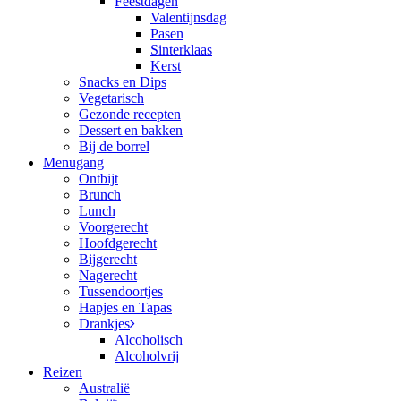
Feestdagen
Valentijnsdag
Pasen
Sinterklaas
Kerst
Snacks en Dips
Vegetarisch
Gezonde recepten
Dessert en bakken
Bij de borrel
Menugang
Ontbijt
Brunch
Lunch
Voorgerecht
Hoofdgerecht
Bijgerecht
Nagerecht
Tussendoortjes
Hapjes en Tapas
Drankjes
Alcoholisch
Alcoholvrij
Reizen
Australië