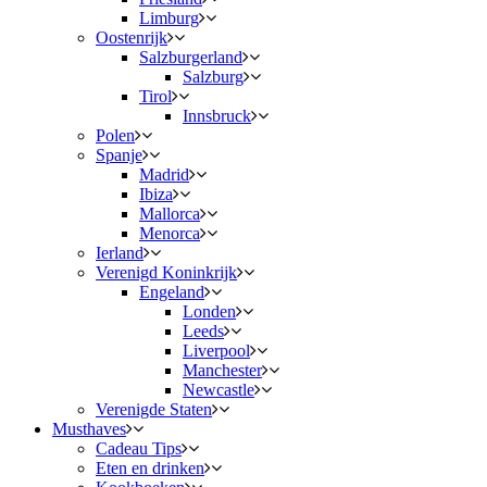
Limburg
Oostenrijk
Salzburgerland
Salzburg
Tirol
Innsbruck
Polen
Spanje
Madrid
Ibiza
Mallorca
Menorca
Ierland
Verenigd Koninkrijk
Engeland
Londen
Leeds
Liverpool
Manchester
Newcastle
Verenigde Staten
Musthaves
Cadeau Tips
Eten en drinken