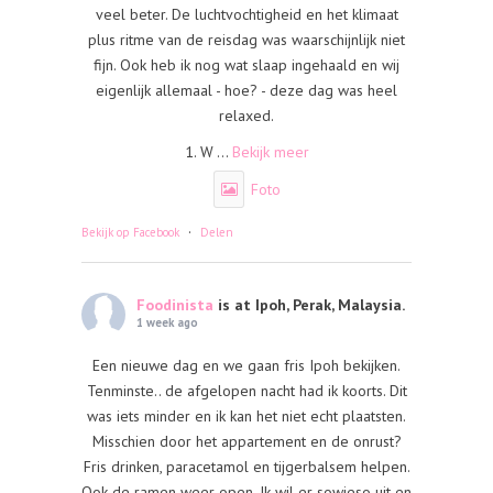
veel beter. De luchtvochtigheid en het klimaat
plus ritme van de reisdag was waarschijnlijk niet
fijn. Ook heb ik nog wat slaap ingehaald en wij
eigenlijk allemaal - hoe? - deze dag was heel
relaxed.
1. W
...
Bekijk meer
Foto
·
Bekijk op Facebook
Delen
Foodinista
is at Ipoh, Perak, Malaysia.
1 week ago
Een nieuwe dag en we gaan fris Ipoh bekijken.
Tenminste.. de afgelopen nacht had ik koorts. Dit
was iets minder en ik kan het niet echt plaatsten.
Misschien door het appartement en de onrust?
Fris drinken, paracetamol en tijgerbalsem helpen.
Ook de ramen weer open. Ik wil er sowieso uit en