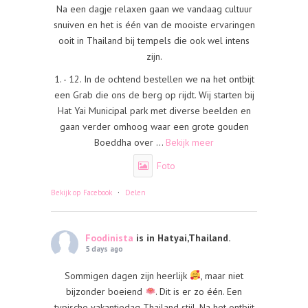
Na een dagje relaxen gaan we vandaag cultuur
snuiven en het is één van de mooiste ervaringen
ooit in Thailand bij tempels die ook wel intens
zijn.
1. - 12. In de ochtend bestellen we na het ontbijt
een Grab die ons de berg op rijdt. Wij starten bij
Hat Yai Municipal park met diverse beelden en
gaan verder omhoog waar een grote gouden
Boeddha over
...
Bekijk meer
Foto
·
Bekijk op Facebook
Delen
Foodinista
is in Hatyai,Thailand.
5 days ago
Sommigen dagen zijn heerlijk
, maar niet
bijzonder boeiend
. Dit is er zo één. Een
typische vakantiedag Thailand stijl. Na het ontbijt