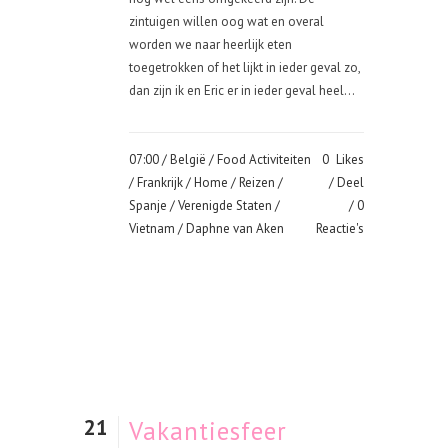
zintuigen willen oog wat en overal
worden we naar heerlijk eten
toegetrokken of het lijkt in ieder geval zo,
dan zijn ik en Eric er in ieder geval heel...
07:00 /
België
/
Food Activiteiten
0
Likes
/
Frankrijk
/
Home
/
Reizen
/
Deel
Spanje
/
Verenigde Staten
/
0
Vietnam
/ Daphne van Aken
Reactie's
21
Vakantiesfeer