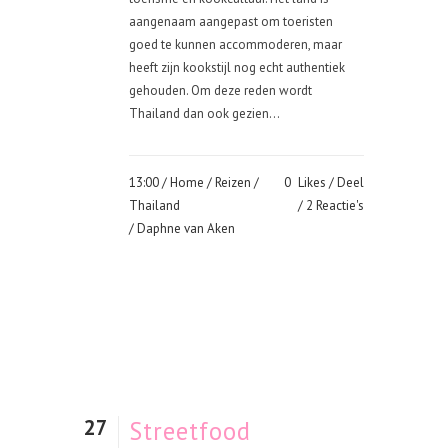
aangenaam aangepast om toeristen
goed te kunnen accommoderen, maar
heeft zijn kookstijl nog echt authentiek
gehouden. Om deze reden wordt
Thailand dan ook gezien...
13:00 /
Home
/
Reizen
/
0
Likes
Deel
Thailand
2 Reactie's
/ Daphne van Aken
27
Streetfood