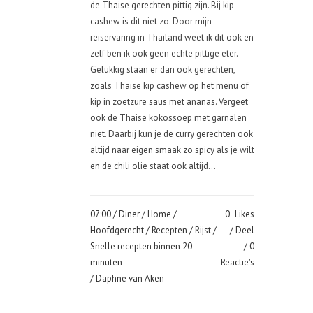
de Thaise gerechten pittig zijn. Bij kip
cashew is dit niet zo. Door mijn
reiservaring in Thailand weet ik dit ook en
zelf ben ik ook geen echte pittige eter.
Gelukkig staan er dan ook gerechten,
zoals Thaise kip cashew op het menu of
kip in zoetzure saus met ananas. Vergeet
ook de Thaise kokossoep met garnalen
niet. Daarbij kun je de curry gerechten ook
altijd naar eigen smaak zo spicy als je wilt
en de chili olie staat ook altijd...
07:00 /
Diner
/
Home
/
0
Likes
Hoofdgerecht
/
Recepten
/
Rijst
/
Deel
Snelle recepten binnen 20
0
minuten
Reactie's
/ Daphne van Aken