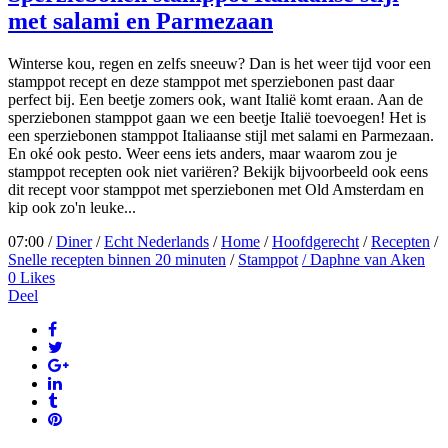
met salami en Parmezaan
Winterse kou, regen en zelfs sneeuw? Dan is het weer tijd voor een
stamppot recept en deze stamppot met sperziebonen past daar
perfect bij. Een beetje zomers ook, want Italië komt eraan. Aan de
sperziebonen stamppot gaan we een beetje Italië toevoegen! Het is
een sperziebonen stamppot Italiaanse stijl met salami en Parmezaan.
En oké ook pesto. Weer eens iets anders, maar waarom zou je
stamppot recepten ook niet variëren? Bekijk bijvoorbeeld ook eens
dit recept voor stamppot met sperziebonen met Old Amsterdam en
kip ook zo'n leuke...
07:00 /
Diner
/
Echt Nederlands
/
Home
/
Hoofdgerecht
/
Recepten
/
Snelle recepten binnen 20 minuten
/
Stamppot
/ Daphne van Aken
0
Likes
Deel