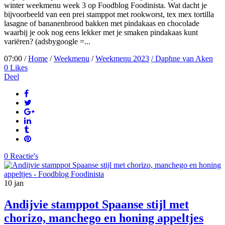
winter weekmenu week 3 op Foodblog Foodinista. Wat dacht je
bijvoorbeeld van een prei stamppot met rookworst, tex mex tortilla
lasagne of bananenbrood bakken met pindakaas en chocolade
waarbij je ook nog eens lekker met je smaken pindakaas kunt
variëren? (adsbygoogle =...
07:00 /
Home
/
Weekmenu
/
Weekmenu 2023
/ Daphne van Aken
0
Likes
Deel
0 Reactie's
10
jan
Andijvie stamppot Spaanse stijl met
chorizo, manchego en honing appeltjes