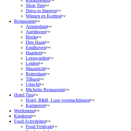
Kookboeken
Shop Tips
Dress to Impress
Winnen en Korting
Restaurants
Amsterdam
Apeldoorn
Breda
Den Haag
Eindhoven
Haarlem
Leeuwarden
Leiden
Maastricht
Rotterdam
Tilburg
Utrecht
Michelin Restaurants
Hotel Tips
Hotel, B&B, Luxe overnachtingen
Kamperen
Weekmenu
Kinderen
Food Activiteiten
Food Festivals