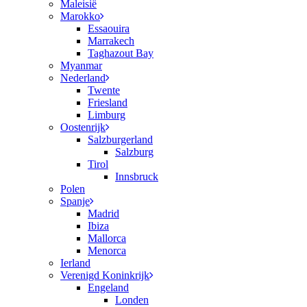
Maleisië
Marokko
Essaouira
Marrakech
Taghazout Bay
Myanmar
Nederland
Twente
Friesland
Limburg
Oostenrijk
Salzburgerland
Salzburg
Tirol
Innsbruck
Polen
Spanje
Madrid
Ibiza
Mallorca
Menorca
Ierland
Verenigd Koninkrijk
Engeland
Londen