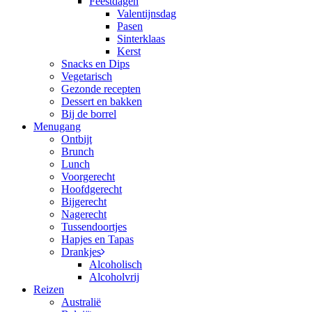
Feestdagen
Valentijnsdag
Pasen
Sinterklaas
Kerst
Snacks en Dips
Vegetarisch
Gezonde recepten
Dessert en bakken
Bij de borrel
Menugang
Ontbijt
Brunch
Lunch
Voorgerecht
Hoofdgerecht
Bijgerecht
Nagerecht
Tussendoortjes
Hapjes en Tapas
Drankjes
Alcoholisch
Alcoholvrij
Reizen
Australië