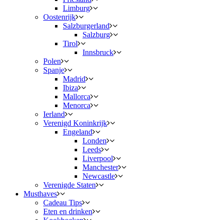
Limburg
Oostenrijk
Salzburgerland
Salzburg
Tirol
Innsbruck
Polen
Spanje
Madrid
Ibiza
Mallorca
Menorca
Ierland
Verenigd Koninkrijk
Engeland
Londen
Leeds
Liverpool
Manchester
Newcastle
Verenigde Staten
Musthaves
Cadeau Tips
Eten en drinken