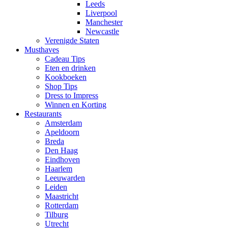
Leeds
Liverpool
Manchester
Newcastle
Verenigde Staten
Musthaves
Cadeau Tips
Eten en drinken
Kookboeken
Shop Tips
Dress to Impress
Winnen en Korting
Restaurants
Amsterdam
Apeldoorn
Breda
Den Haag
Eindhoven
Haarlem
Leeuwarden
Leiden
Maastricht
Rotterdam
Tilburg
Utrecht