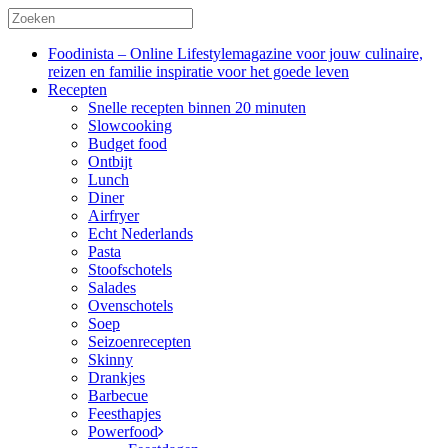
Foodinista – Online Lifestylemagazine voor jouw culinaire,
reizen en familie inspiratie voor het goede leven
Recepten
Snelle recepten binnen 20 minuten
Slowcooking
Budget food
Ontbijt
Lunch
Diner
Airfryer
Echt Nederlands
Pasta
Stoofschotels
Salades
Ovenschotels
Soep
Seizoenrecepten
Skinny
Drankjes
Barbecue
Feesthapjes
Powerfood