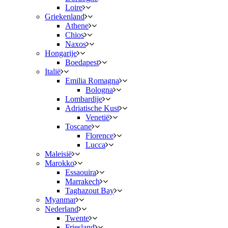
Loire
Griekenland
Athene
Chios
Naxos
Hongarije
Boedapest
Italië
Emilia Romagna
Bologna
Lombardije
Adriatische Kust
Venetië
Toscane
Florence
Lucca
Maleisië
Marokko
Essaouira
Marrakech
Taghazout Bay
Myanmar
Nederland
Twente
Friesland