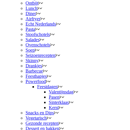
Ontbijt
Lunch
Diner
Airfryer
Echt Nederlands
Pasta
Stoofschotels
Salades
Ovenschotels
Soep
Seizoenrecepten
Skinny
Drankjes
Barbecue
Feesthapjes
Powerfood
Feestdagen
Valentijnsdag
Pasen
Sinterklaas
Kerst
Snacks en Dips
Vegetarisch
Gezonde recepten
Dessert en bakken