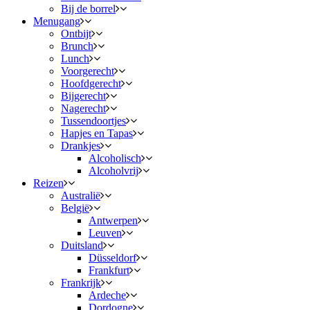
Bij de borrel
Menugang
Ontbijt
Brunch
Lunch
Voorgerecht
Hoofdgerecht
Bijgerecht
Nagerecht
Tussendoortjes
Hapjes en Tapas
Drankjes
Alcoholisch
Alcoholvrij
Reizen
Australië
België
Antwerpen
Leuven
Duitsland
Düsseldorf
Frankfurt
Frankrijk
Ardeche
Dordogne