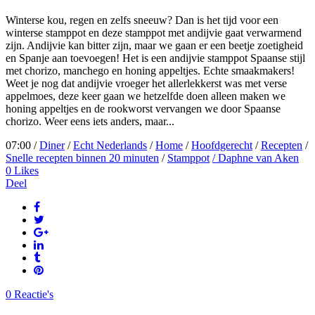
Winterse kou, regen en zelfs sneeuw? Dan is het tijd voor een
winterse stamppot en deze stamppot met andijvie gaat verwarmend
zijn. Andijvie kan bitter zijn, maar we gaan er een beetje zoetigheid
en Spanje aan toevoegen! Het is een andijvie stamppot Spaanse stijl
met chorizo, manchego en honing appeltjes. Echte smaakmakers!
Weet je nog dat andijvie vroeger het allerlekkerst was met verse
appelmoes, deze keer gaan we hetzelfde doen alleen maken we
honing appeltjes en de rookworst vervangen we door Spaanse
chorizo. Weer eens iets anders, maar...
07:00 /
Diner
/
Echt Nederlands
/
Home
/
Hoofdgerecht
/
Recepten
/
Snelle recepten binnen 20 minuten
/
Stamppot
/ Daphne van Aken
0
Likes
Deel
0 Reactie's