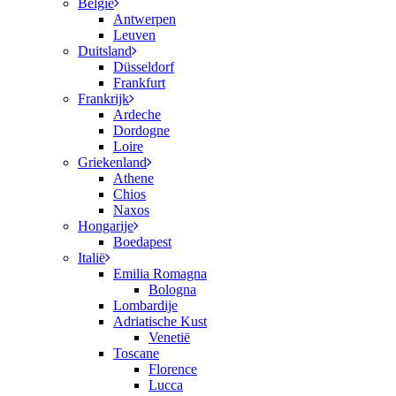
België
Antwerpen
Leuven
Duitsland
Düsseldorf
Frankfurt
Frankrijk
Ardeche
Dordogne
Loire
Griekenland
Athene
Chios
Naxos
Hongarije
Boedapest
Italië
Emilia Romagna
Bologna
Lombardije
Adriatische Kust
Venetië
Toscane
Florence
Lucca