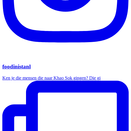
foodinistanl
Ken je die mensen die naar Khao Sok gingen? Die gi