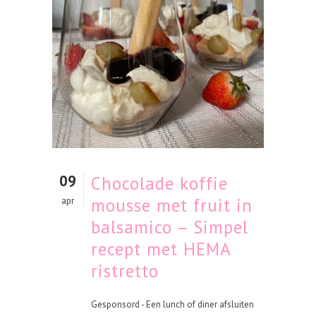
09
Chocolade koffie
mousse met fruit in
apr
balsamico – Simpel
recept met HEMA
ristretto
Gesponsord - Een lunch of diner afsluiten