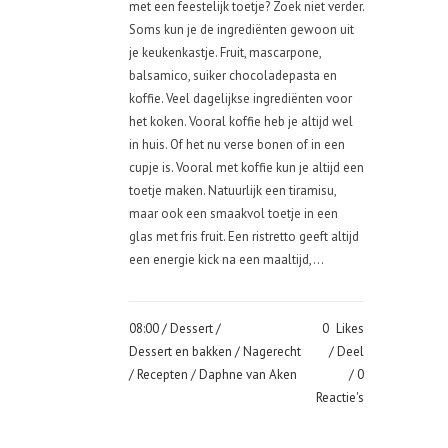
met een feestelijk toetje? Zoek niet verder.
Soms kun je de ingrediënten gewoon uit
je keukenkastje. Fruit, mascarpone,
balsamico, suiker chocoladepasta en
koffie. Veel dagelijkse ingrediënten voor
het koken. Vooral koffie heb je altijd wel
in huis. Of het nu verse bonen of in een
cupje is. Vooral met koffie kun je altijd een
toetje maken. Natuurlijk een tiramisu,
maar ook een smaakvol toetje in een
glas met fris fruit. Een ristretto geeft altijd
een energie kick na een maaltijd,...
08:00 /
Dessert
/
0
Likes
Dessert en bakken
/
Nagerecht
Deel
/
Recepten
/ Daphne van Aken
0
Reactie's