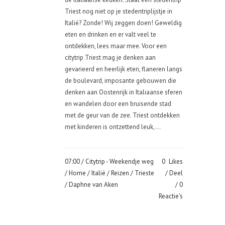
Triest nog niet op je stedentriplijstje in
Italië? Zonde! Wij zeggen doen! Geweldig
eten en drinken en er valt veel te
ontdekken, lees maar mee. Voor een
citytrip Triest mag je denken aan
gevarieerd en heerlijk eten, flaneren langs
de boulevard, imposante gebouwen die
denken aan Oostenrijk in Italiaanse sferen
en wandelen door een bruisende stad
met de geur van de zee. Triest ontdekken
met kinderen is ontzettend leuk,...
07:00 /
Citytrip - Weekendje weg
0
Likes
/
Home
/
Italië
/
Reizen
/
Trieste
Deel
/ Daphne van Aken
0
Reactie's