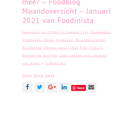
mee? – Foodblog
Maandoverzicht – Januari
2021 van Foodinista
Geplaatst op 15:00h
in
Cadeau Tips
,
Dagboeken
,
Eindhoven
,
Home
,
Kinderen
,
Maandoverzicht
,
Musthaves
,
Restaurants
,
Shop Tips
,
Tilburg
,
Winnen en Korting
,
Zoet bakken
door
Daphne
van Aken
0 Reactie's
Deel deze post
Save