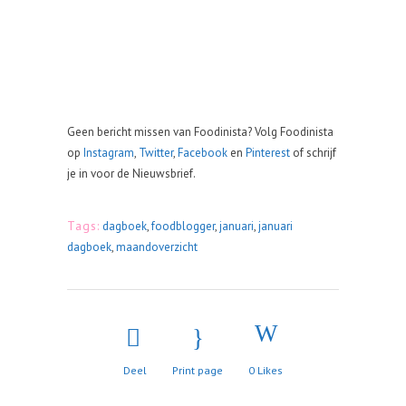
Geen bericht missen van Foodinista? Volg Foodinista
op
Instagram
,
Twitter
,
Facebook
en
Pinterest
of schrijf
je in voor de Nieuwsbrief.
Tags:
dagboek
,
foodblogger
,
januari
,
januari
dagboek
,
maandoverzicht
Deel
Print page
0
Likes