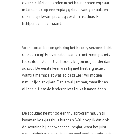
overheid. Met de handen in het haar hebben wij daar
in Januari 2x op een vrijdag gebruik van gemaakt en
ons meisje kwam prachtig geschminkt thuis. Een
lichtpuntje in de maand.
Voor Florian begon gelukkig het hockey seizoen! Echt
ontspanning! Er even uit en samen met vriendjes iets
leuks doen. Zo fijn! De hockey begon nog eerder dan
school. De eerste keer was hij niet heel erg actief,
want ja mama: ‘Het was zo gezellig’! Wij mogen
natuurlijk niet kijken. Dat is wel jammer, maar ik ben
al lang blij dat de kinderen iets leuks kunnen doen.
De scouting heeft nog een thuisprogramma. En zij
kwamen koekjes thuis brengen. Wel hoop ik dat ook
de scouting bij ons weer snel begint, want het juist
een activiteit waar de kinderen heel veel energie kwijt