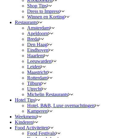
Kookboeken
Shop Tips
Dress to Impress
Winnen en Korting
Restaurants
Amsterdam
Apeldoorn
Breda
Den Haag
Eindhoven
Haarlem
Leeuwarden
Leiden
Maastricht
Rotterdam
Tilburg
Utrecht
Michelin Restaurants
Hotel Tips
Hotel, B&B, Luxe overnachtingen
Kamperen
Weekmenu
Kinderen
Food Activiteiten
Food Festivals