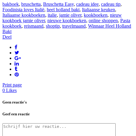
bakboek
,
bruschetta
,
Bruschetta Easy
,
cadeau idee
,
cadeau tip
,
Foodinista loves Italië
,
heel holland bakt
,
Italiaanse keuken
,
Italiaanse kookboeken
,
italie
,
jamie oliver
,
kookboeken
,
nieuw
kookboek jamie oliver
,
nieuwe kookboeken
,
online shoppen
,
Pasta
kookboek
,
reismaand
,
shoptip
,
travelmaand
,
Winnaar Heel Holland
Bakt
Deel
Print page
0
Likes
Geen reactie's
Geef een reactie