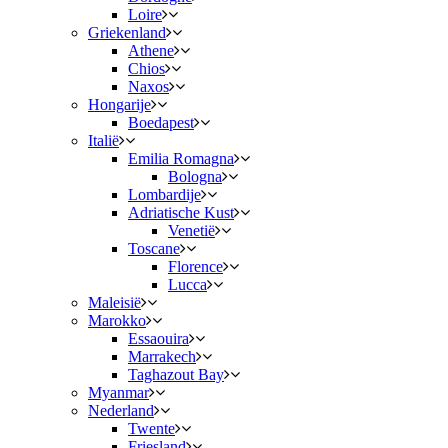
Loire
Griekenland
Athene
Chios
Naxos
Hongarije
Boedapest
Italië
Emilia Romagna
Bologna
Lombardije
Adriatische Kust
Venetië
Toscane
Florence
Lucca
Maleisië
Marokko
Essaouira
Marrakech
Taghazout Bay
Myanmar
Nederland
Twente
Friesland