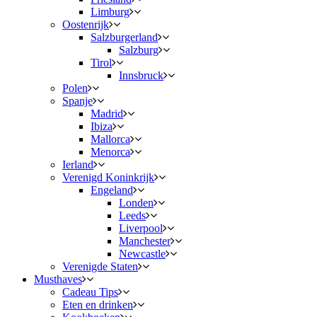
Limburg
Oostenrijk
Salzburgerland
Salzburg
Tirol
Innsbruck
Polen
Spanje
Madrid
Ibiza
Mallorca
Menorca
Ierland
Verenigd Koninkrijk
Engeland
Londen
Leeds
Liverpool
Manchester
Newcastle
Verenigde Staten
Musthaves
Cadeau Tips
Eten en drinken