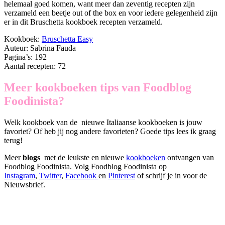
helemaal goed komen, want meer dan zeventig recepten zijn
verzameld een beetje out of the box en voor iedere gelegenheid zijn
er in dit Bruschetta kookboek recepten verzameld.
Kookboek:
Bruschetta Easy
Auteur: Sabrina Fauda
Pagina’s: 192
Aantal recepten: 72
Meer kookboeken tips van Foodblog
Foodinista?
Welk kookboek van de nieuwe Italiaanse kookboeken is jouw
favoriet? Of heb jij nog andere favorieten? Goede tips lees ik graag
terug!
Meer
blogs
met de leukste en nieuwe
kookboeken
ontvangen van
Foodblog Foodinista. Volg Foodblog Foodinista op
Instagram
,
Twitter
,
Facebook
en
Pinterest
of schrijf je in voor de
Nieuwsbrief.