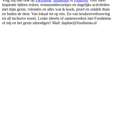
Volg mij dan ook op
Facebook
,
Instagram
of
Pinterest
. voor meer
inspiratie tijdens reizen, restaurantbezoekjes en dagelijks activiteiten
met mijn gezin, vrienden en alles wat ik kook, proef en ontdek thuis
en buiten de deur. Van lokaal tot op reis. En van keukenverbouwing
tot all inclusive resort. Leuke ideeën of samenwerken met Foodinista
of mij en het gezin uitnodigen? Mail: daphne@foodinista.nl