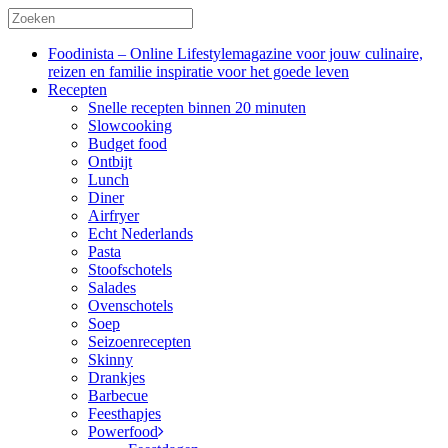
Foodinista – Online Lifestylemagazine voor jouw culinaire,
reizen en familie inspiratie voor het goede leven
Recepten
Snelle recepten binnen 20 minuten
Slowcooking
Budget food
Ontbijt
Lunch
Diner
Airfryer
Echt Nederlands
Pasta
Stoofschotels
Salades
Ovenschotels
Soep
Seizoenrecepten
Skinny
Drankjes
Barbecue
Feesthapjes
Powerfood