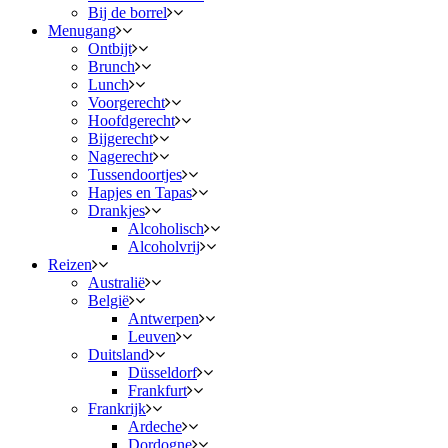
Bij de borrel
Menugang
Ontbijt
Brunch
Lunch
Voorgerecht
Hoofdgerecht
Bijgerecht
Nagerecht
Tussendoortjes
Hapjes en Tapas
Drankjes
Alcoholisch
Alcoholvrij
Reizen
Australië
België
Antwerpen
Leuven
Duitsland
Düsseldorf
Frankfurt
Frankrijk
Ardeche
Dordogne