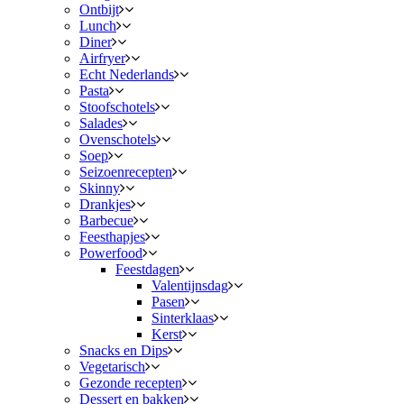
Ontbijt
Lunch
Diner
Airfryer
Echt Nederlands
Pasta
Stoofschotels
Salades
Ovenschotels
Soep
Seizoenrecepten
Skinny
Drankjes
Barbecue
Feesthapjes
Powerfood
Feestdagen
Valentijnsdag
Pasen
Sinterklaas
Kerst
Snacks en Dips
Vegetarisch
Gezonde recepten
Dessert en bakken