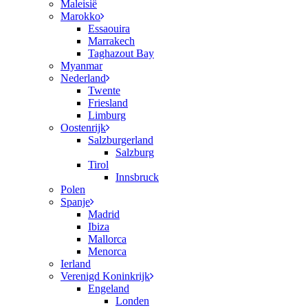
Maleisië
Marokko
Essaouira
Marrakech
Taghazout Bay
Myanmar
Nederland
Twente
Friesland
Limburg
Oostenrijk
Salzburgerland
Salzburg
Tirol
Innsbruck
Polen
Spanje
Madrid
Ibiza
Mallorca
Menorca
Ierland
Verenigd Koninkrijk
Engeland
Londen