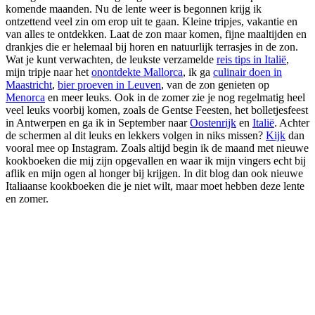
komende maanden. Nu de lente weer is begonnen krijg ik
ontzettend veel zin om erop uit te gaan. Kleine tripjes, vakantie en
van alles te ontdekken. Laat de zon maar komen, fijne maaltijden en
drankjes die er helemaal bij horen en natuurlijk terrasjes in de zon.
Wat je kunt verwachten, de leukste verzamelde
reis tips in Italië
,
mijn tripje naar het
onontdekte Mallorca
, ik ga
culinair doen in
Maastricht
,
bier proeven in Leuven
, van de zon genieten op
Menorca
en meer leuks. Ook in de zomer zie je nog regelmatig heel
veel leuks voorbij komen, zoals de Gentse Feesten, het bolletjesfeest
in Antwerpen en ga ik in September naar
Oostenrijk
en
Italië
. Achter
de schermen al dit leuks en lekkers volgen in niks missen?
Kijk
dan
vooral mee op Instagram. Zoals altijd begin ik de maand met nieuwe
kookboeken die mij zijn opgevallen en waar ik mijn vingers echt bij
aflik en mijn ogen al honger bij krijgen. In dit blog dan ook nieuwe
Italiaanse kookboeken die je niet wilt, maar moet hebben deze lente
en zomer.