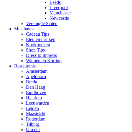
Leeds
Liverpool
Manchester
Newcastle
Verenigde Staten
Musthaves
Cadeau Tips
Eten en drinken
Kookboeken
Shop Tips
Dress to Impress
Winnen en Korting
Restaurants
Amsterdam
Apeldoorn
Breda
Den Haag
Eindhoven
Haarlem
Leeuwarden
Leiden
Maastricht
Rotterdam
Tilburg
Utrecht