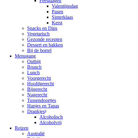
Feestdagen
Valentijnsdag
Pasen
Sinterklaas
Kerst
Snacks en Dips
Vegetarisch
Gezonde recepten
Dessert en bakken
Bij de borrel
Menugang
Ontbijt
Brunch
Lunch
Voorgerecht
Hoofdgerecht
Bijgerecht
Nagerecht
Tussendoortjes
Hapjes en Tapas
Drankjes
Alcoholisch
Alcoholvrij
Reizen
Australië