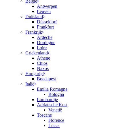
België
Antwerpen
Leuven
Duitsland
Düsseldorf
Frankfurt
Frankrijk
Ardeche
Dordogne
Loire
Griekenland
Athene
Chios
Naxos
Hongarije
Boedapest
Italië
Emilia Romagna
Bologna
Lombardije
Adriatische Kust
Venetië
Toscane
Florence
Lucca