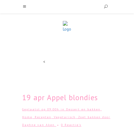
<
19 apr
Appel blondies
Geplaatst op 09:00h
in
Dessert en bakken
,
Home
,
Recepten
,
Vegetarisch
,
Zoet bakken
door
Daphne van Aken
0 Reactie's