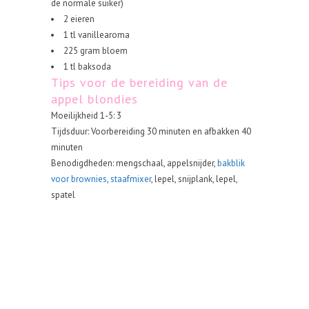
de normale suiker)
2 eieren
1 tl vanillearoma
225 gram bloem
1 tl baksoda
Tips voor de bereiding van de
appel blondies
Moeilijkheid 1-5: 3
Tijdsduur: Voorbereiding 30 minuten en afbakken 40
minuten
Benodigdheden: mengschaal, appelsnijder,
bakblik
voor brownies
,
staafmixer
, lepel, snijplank, lepel,
spatel