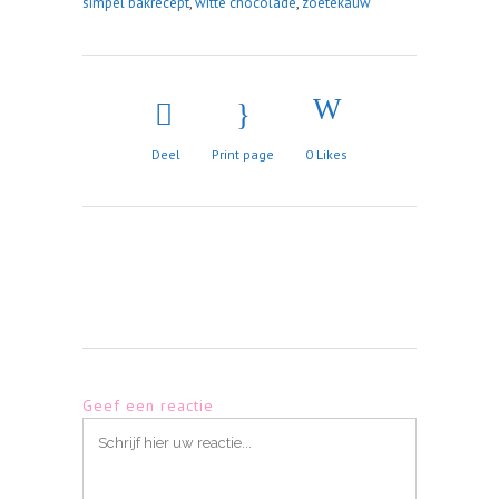
simpel bakrecept
,
witte chocolade
,
zoetekauw
Deel
Print page
0
Likes
Geef een reactie