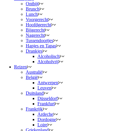
Ontbijt
Brunch
Lunch
Voorgerecht
Hoofdgerecht
Bijgerecht
Nagerecht
Tussendoortjes
Hapjes en Tapas
Drankjes
Alcoholisch
Alcoholvrij
Reizen
Australië
België
Antwerpen
Leuven
Duitsland
Düsseldorf
Frankfurt
Frankrijk
Ardeche
Dordogne
Loire
Griekenland