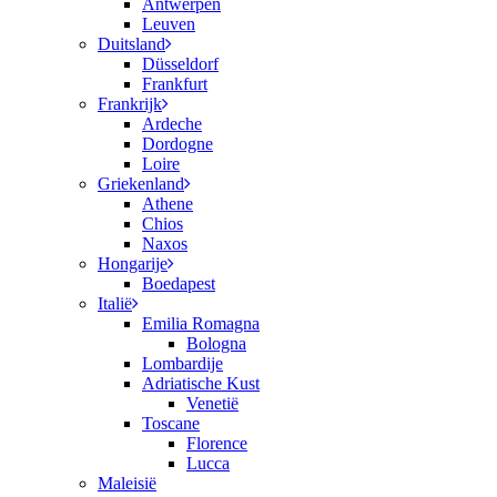
Antwerpen
Leuven
Duitsland
Düsseldorf
Frankfurt
Frankrijk
Ardeche
Dordogne
Loire
Griekenland
Athene
Chios
Naxos
Hongarije
Boedapest
Italië
Emilia Romagna
Bologna
Lombardije
Adriatische Kust
Venetië
Toscane
Florence
Lucca
Maleisië