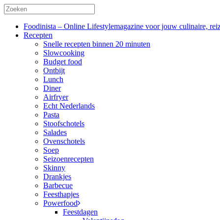
Foodinista – Online Lifestylemagazine voor jouw culinaire, reiz
Recepten
Snelle recepten binnen 20 minuten
Slowcooking
Budget food
Ontbijt
Lunch
Diner
Airfryer
Echt Nederlands
Pasta
Stoofschotels
Salades
Ovenschotels
Soep
Seizoenrecepten
Skinny
Drankjes
Barbecue
Feesthapjes
Powerfood
Feestdagen