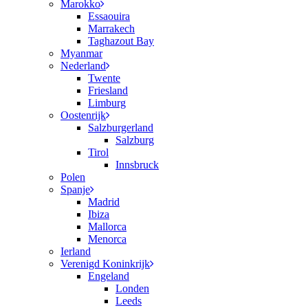
Marokko
Essaouira
Marrakech
Taghazout Bay
Myanmar
Nederland
Twente
Friesland
Limburg
Oostenrijk
Salzburgerland
Salzburg
Tirol
Innsbruck
Polen
Spanje
Madrid
Ibiza
Mallorca
Menorca
Ierland
Verenigd Koninkrijk
Engeland
Londen
Leeds