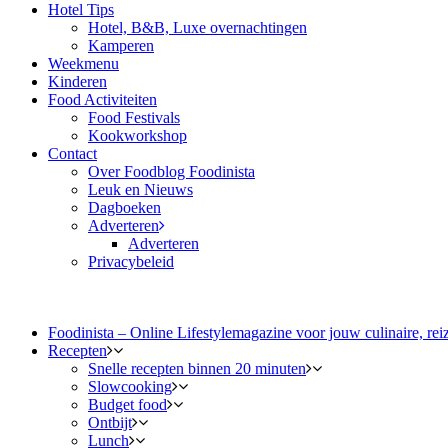
Hotel Tips
Hotel, B&B, Luxe overnachtingen
Kamperen
Weekmenu
Kinderen
Food Activiteiten
Food Festivals
Kookworkshop
Contact
Over Foodblog Foodinista
Leuk en Nieuws
Dagboeken
Adverteren
Adverteren
Privacybeleid
Foodinista – Online Lifestylemagazine voor jouw culinaire, reiz
Recepten
Snelle recepten binnen 20 minuten
Slowcooking
Budget food
Ontbijt
Lunch