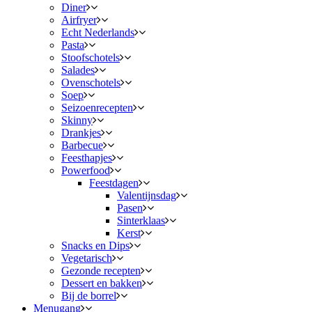
Diner
Airfryer
Echt Nederlands
Pasta
Stoofschotels
Salades
Ovenschotels
Soep
Seizoenrecepten
Skinny
Drankjes
Barbecue
Feesthapjes
Powerfood
Feestdagen
Valentijnsdag
Pasen
Sinterklaas
Kerst
Snacks en Dips
Vegetarisch
Gezonde recepten
Dessert en bakken
Bij de borrel
Menugang