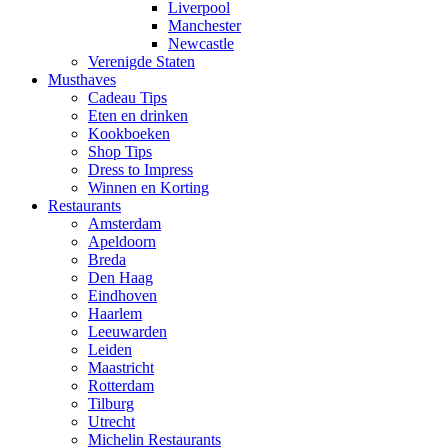
Liverpool
Manchester
Newcastle
Verenigde Staten
Musthaves
Cadeau Tips
Eten en drinken
Kookboeken
Shop Tips
Dress to Impress
Winnen en Korting
Restaurants
Amsterdam
Apeldoorn
Breda
Den Haag
Eindhoven
Haarlem
Leeuwarden
Leiden
Maastricht
Rotterdam
Tilburg
Utrecht
Michelin Restaurants