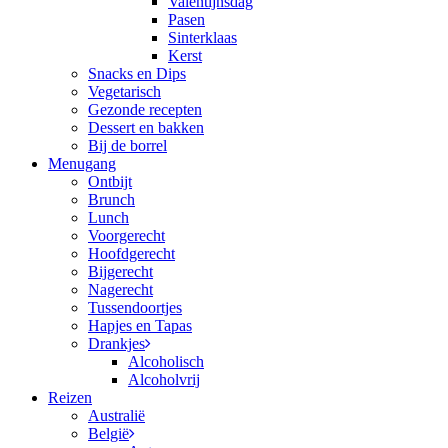
Valentijnsdag
Pasen
Sinterklaas
Kerst
Snacks en Dips
Vegetarisch
Gezonde recepten
Dessert en bakken
Bij de borrel
Menugang
Ontbijt
Brunch
Lunch
Voorgerecht
Hoofdgerecht
Bijgerecht
Nagerecht
Tussendoortjes
Hapjes en Tapas
Drankjes
Alcoholisch
Alcoholvrij
Reizen
Australië
België