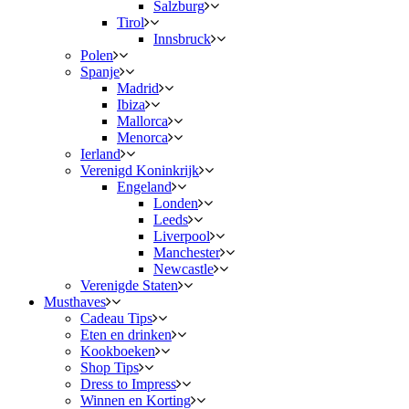
Salzburg
Tirol
Innsbruck
Polen
Spanje
Madrid
Ibiza
Mallorca
Menorca
Ierland
Verenigd Koninkrijk
Engeland
Londen
Leeds
Liverpool
Manchester
Newcastle
Verenigde Staten
Musthaves
Cadeau Tips
Eten en drinken
Kookboeken
Shop Tips
Dress to Impress
Winnen en Korting