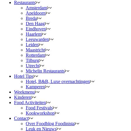
Restaurants
Amsterdam
Apeldoorn
Breda
Den Haag
Eindhoven
Haarlem
Leeuwarden
Leiden
Maastricht
Rotterdam
Tilburg
Utrecht
Michelin Restaurants
Hotel Tips
Hotel, B&B, Luxe overnachtingen
Kamperen
Weekmenu
Kinderen
Food Activiteiten
Food Festivals
Kookworkshop
Contact
Over Foodblog Foodinista
Leuk en Nieuws