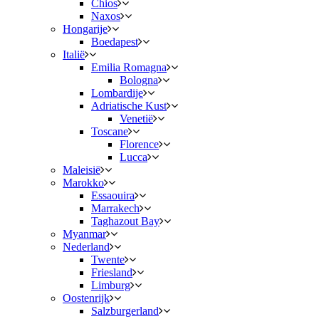
Chios
Naxos
Hongarije
Boedapest
Italië
Emilia Romagna
Bologna
Lombardije
Adriatische Kust
Venetië
Toscane
Florence
Lucca
Maleisië
Marokko
Essaouira
Marrakech
Taghazout Bay
Myanmar
Nederland
Twente
Friesland
Limburg
Oostenrijk
Salzburgerland