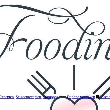
Recepten
,
Seizoenrecepten
,
Stamppot
door
Daphne van Aken
0 Reac