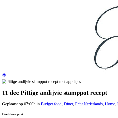
11 dec
Pittige andijvie stamppot recept
Geplaatst op 07:00h
in
Budget food
,
Diner
,
Echt Nederlands
,
Home
,
Deel deze post