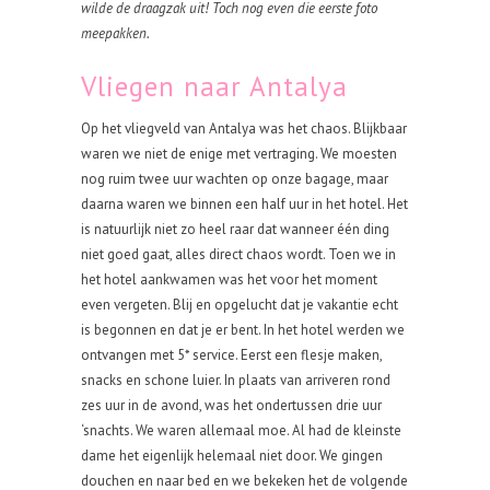
wilde de draagzak uit! Toch nog even die eerste foto
meepakken.
Vliegen naar Antalya
Op het vliegveld van Antalya was het chaos. Blijkbaar
waren we niet de enige met vertraging. We moesten
nog ruim twee uur wachten op onze bagage, maar
daarna waren we binnen een half uur in het hotel. Het
is natuurlijk niet zo heel raar dat wanneer één ding
niet goed gaat, alles direct chaos wordt. Toen we in
het hotel aankwamen was het voor het moment
even vergeten. Blij en opgelucht dat je vakantie echt
is begonnen en dat je er bent. In het hotel werden we
ontvangen met 5* service. Eerst een flesje maken,
snacks en schone luier. In plaats van arriveren rond
zes uur in de avond, was het ondertussen drie uur
‘snachts. We waren allemaal moe. Al had de kleinste
dame het eigenlijk helemaal niet door. We gingen
douchen en naar bed en we bekeken het de volgende