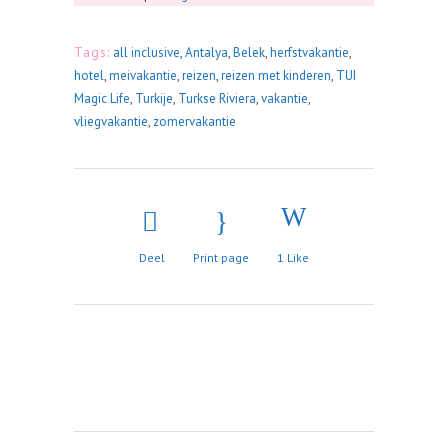
Tags:
all inclusive
,
Antalya
,
Belek
,
herfstvakantie
,
hotel
,
meivakantie
,
reizen
,
reizen met kinderen
,
TUI
Magic Life
,
Turkije
,
Turkse Riviera
,
vakantie
,
vliegvakantie
,
zomervakantie
Deel
Print page
1
Like