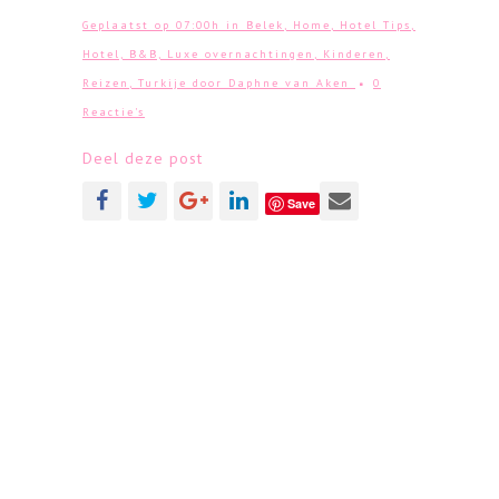
Geplaatst op 07:00h
in
Belek
,
Home
,
Hotel Tips
,
Hotel, B&B, Luxe overnachtingen
,
Kinderen
,
Reizen
,
Turkije
door
Daphne van Aken
0
Reactie's
Deel deze post
Save