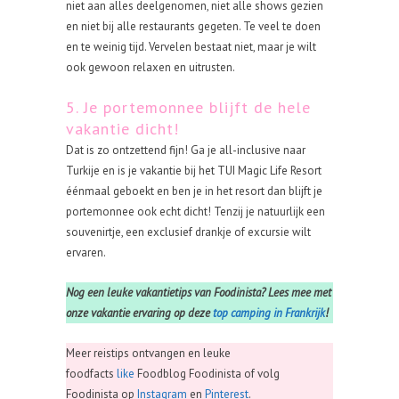
niet aan alles deelgenomen, niet alle shows gezien
en niet bij alle restaurants gegeten. Te veel te doen
en te weinig tijd. Vervelen bestaat niet, maar je wilt
ook gewoon relaxen en uitrusten.
5. Je portemonnee blijft de hele
vakantie dicht!
Dat is zo ontzettend fijn! Ga je all-inclusive naar
Turkije en is je vakantie bij het TUI Magic Life Resort
éénmaal geboekt en ben je in het resort dan blijft je
portemonnee ook echt dicht! Tenzij je natuurlijk een
souvenirtje, een exclusief drankje of excursie wilt
ervaren.
Nog een leuke vakantietips van Foodinista? Lees mee met
onze vakantie ervaring op deze
top camping in Frankrijk
!
Meer reistips ontvangen en leuke
foodfacts
like
Foodblog Foodinista of volg
Foodinista op
Instagram
en
Pinterest
.