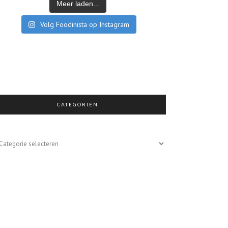
Meer laden...
Volg Foodinista op Instagram
CATEGORIËN
egoriën