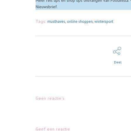
Meer reis tips en shop tips ontvangen van Foodinista.
Nieuwsbrief.
Tags:
,
,
musthaves
online shoppen
wintersport
Deel
Geen reactie's
Geef een reactie