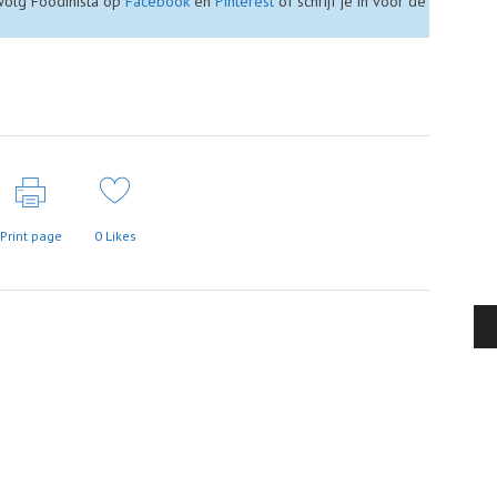
 Volg Foodinista op
Facebook
en
Pinterest
of schrijf je in voor de
Print page
0
Likes