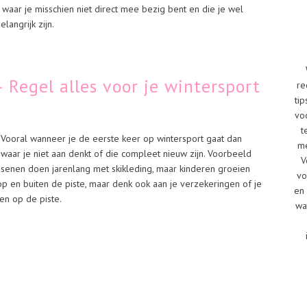
waar je misschien niet direct mee bezig bent en die je wel
langrijk zijn.
 Regel alles voor je wintersport
re
tip
vo
t
. Vooral wanneer je de eerste keer op wintersport gaat dan
me
 waar je niet aan denkt of die compleet nieuw zijn. Voorbeeld
V
assenen doen jarenlang met skikleding, maar kinderen groeien
vo
 en buiten de piste, maar denk ook aan je verzekeringen of je
en 
en op de piste.
wa