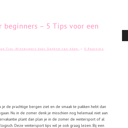
r beginners – 5 Tips voor een
hop Tips
,
Wintersport
door
Daphne van Aken
0 Reactie's
 je de prachtige bergen ziet en de smaak te pakken hebt dan
egaan. Nu in de zomer denk je misschien nog helemaal niet aan
ervakantie plant dan plan je in de zomer de wintersport of al
logisch. Deze wintersport tips wil je ook graag lezen. Bij een