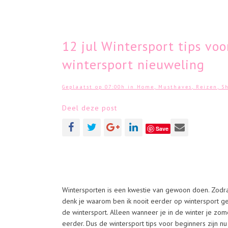
12 jul
Wintersport tips voo
wintersport nieuweling
Geplaatst op 07:00h
in
Home
,
Musthaves
,
Reizen
,
S
Deel deze post
Save
Wintersporten is een kwestie van gewoon doen. Zodra
denk je waarom ben ik nooit eerder op wintersport g
de wintersport. Alleen wanneer je in de winter je zom
eerder. Dus de wintersport tips voor beginners zijn nu 