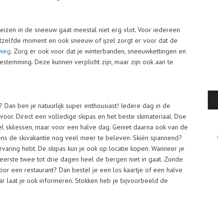
eizen in de sneeuw gaat meestal niet erg vlot. Voor iedereen
etzelfde moment en ook sneeuw of ijzel zorgt er voor dat de
rweg
. Zorg er ook voor dat je winterbanden, sneeuwkettingen en
stemming. Deze kunnen verplicht zijn, maar zijn ook aan te
? Dan ben je natuurlijk super enthousiast! Iedere dag in de
voor. Direct een volledige skipas en het beste skimateriaal. Doe
wel skilessen, maar voor een halve dag. Geniet daarna ook van de
Cat
tijdens de skivakantie nog veel meer te beleven. Skiën spannend?
ervaring hebt. De skipas kun je ook op locatie kopen. Wanneer je
 eerste twee tot drie dagen heel de bergen niet in gaat. Zonde
voor een restaurant? Dan bestel je een los kaartje of een halve
r laat je ook informeren. Stokken heb je bijvoorbeeld de