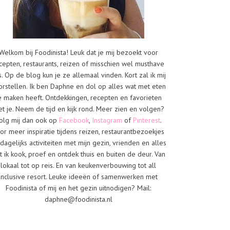
Welkom bij Foodinista! Leuk dat je mij bezoekt voor
cepten, restaurants, reizen of misschien wel musthave
s. Op de blog kun je ze allemaal vinden. Kort zal ik mij
orstellen. Ik ben Daphne en dol op alles wat met eten
e maken heeft. Ontdekkingen, recepten en favorieten
t je. Neem de tijd en kijk rond. Meer zien en volgen?
olg mij dan ook op
Facebook
,
Instagram
of
Pinterest
.
or meer inspiratie tijdens reizen, restaurantbezoekjes
dagelijks activiteiten met mijn gezin, vrienden en alles
t ik kook, proef en ontdek thuis en buiten de deur. Van
lokaal tot op reis. En van keukenverbouwing tot all
inclusive resort. Leuke ideeën of samenwerken met
Foodinista of mij en het gezin uitnodigen? Mail:
daphne@foodinista.nl